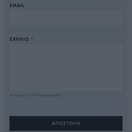
EMAIL
ΣΧΌΛΙΟ *
Απομένουν
2500
χαρακτήρες