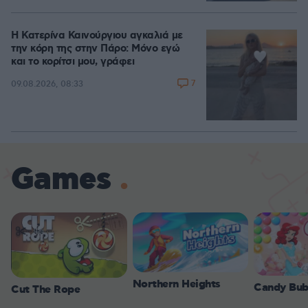
Η Κατερίνα Καινούργιου αγκαλιά με
την κόρη της στην Πάρο: Μόνο εγώ
και το κορίτσι μου, γράφει
7
09.08.2026, 08:33
Games
Northern Heights
Candy Bub
Cut The Rope