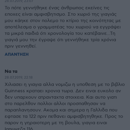
28.07.2019, 23:07
Το πότε γεννήθηκε ένας άνθρωπος εκείνες τις
εποχες είναι αμφισβητισμο. Στο χωριό της γιαγιάς
μου κάηκε στον πολεμο το κτίριο της κοινότητας με
αποτέλεσμα ο γραμματέας του χωριού να εγγράψει
τα μικρά παιδιά ότι χρονολογία του κατέβαινε...Τη
γιαγιά μου την έγραψε ότι γεννήθηκε τρία χρόνια
πριν γεννηθεί.
ΑΠΑΝΤΗΣΗ
Να τα
28.07.2019, 22:18
Χιλιασει η γιαγια αλλα νομιζω η υποθεση με το βιβλιο
Guinness κραταει χρονια τωρα. Δεν ειναι ευκολο αν
δεν υπαρχουν ατρανταχτα στοιχεια. Και αυτο γιατι
στο παρελθον πολλοι αλλοι προσπαθησαν να
παραπλανησουν. Ακομα και σημερα η Γαλλιδα που
εφτασε τα 122 πριν πεθανει αμφισβητηθηκε. Προς το
παρον η γηραιοτερη με τη βουλα, γιαγια ειναι
Ιαπωνεζα 116.