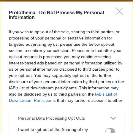
Protothema -
Do Not Process My Personal
* Υποχρεωτικά πεδία
Information
If you wish to opt-out of the sale, sharing to third parties, or
ΡΟΗ ΕΙΔΗΣΕΩΝ
processing of your personal or sensitive information for
targeted advertising by us, please use the below opt-out
section to confirm your selection. Please note that after your
Ειδήσεις
Δημοφιλή
Σχολιασμένα
opt-out request is processed you may continue seeing
interest-based ads based on personal information utilized by
πριν 7 λεπτά
us or personal information disclosed to third parties prior to
Η μυστικιστική ατμόσφαιρα του απολιθωμένου δάσους
your opt-out. You may separately opt-out of the further
στο Σίγρι της Λέσβου
disclosure of your personal information by third parties on the
πριν 13 λεπτά
IAB’s list of downstream participants. This information may
ΗΠΑ: Εθισμένοι θεατές webcam αποκάλυψαν κύκλωμα
also be disclosed by us to third parties on the
IAB’s List of
trafficking εμπνευσμένο από τον Andrew Tate
Downstream Participants
that may further disclose it to other
third parties.
πριν 14 λεπτά
Λειτουργούν οι κάμερες - ραντάρ στην Αττική Οδό;
Please note that this website/app uses one or more Google
Personal Data Processing Opt Outs
πριν 16 λεπτά
services and may gather and store information including but
Τα πιο ακριβά ηλεκτρικά αυτοκίνητα παγκοσμίως
not limited to your visit or usage behaviour. You may click to
I want to opt-out of the Sharing of my