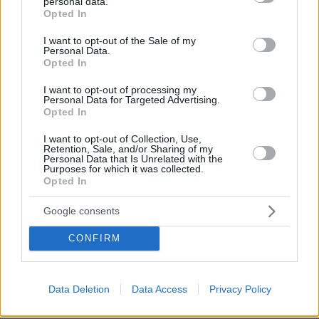
personal data.
grant or deny consent to Google and its third-party tags to
πριν 21 λεπτά
Opted In
use your data for below specified purposes in below Google
Γυναίκες που άλλαξαν ζωή: «Γιατί άφησα την Αθήνα για
consent section.
την επαρχία»
I want to opt-out of the Sale of my
Personal Data.
Opted In
πριν 22 λεπτά
Ο Πέρεζ Χίλτον παραμένει σε σοβαρή αλλά σταθερή
I want to opt-out of processing my
κατάσταση, έχασε σημαντική ποσότητα αίματος λέει η
Personal Data for Targeted Advertising.
οικογένειά του μετά τον αυτοτραυματισμό του σε live
Opted In
στο TikTok
I want to opt-out of Collection, Use,
πριν 23 λεπτά
Retention, Sale, and/or Sharing of my
Τα δύο πρόσωπα της ελληνικής οικονομίας: Aνεβαίνει ο
Personal Data that Is Unrelated with the
Purposes for which it was collected.
πλούτος, πέφτει η αποταμίευση και «φουσκώνει» ο
Opted In
δανεισμός
πριν 26 λεπτά
Google consents
Αντιδράσεις για την εμφάνισή του Φειδία Παναγιώτου
με σορτς σε εκδήλωση μνήμης για Ισαάκ και Σολωμού
CONFIRM
πριν 32 λεπτά
Επτά τρόφιμα που μια διατροφολόγος τρώει για πρωινό
– Για γερή καρδιά και κοφτερό μυαλό
Data Deletion
Data Access
Privacy Policy
πριν 33 λεπτά