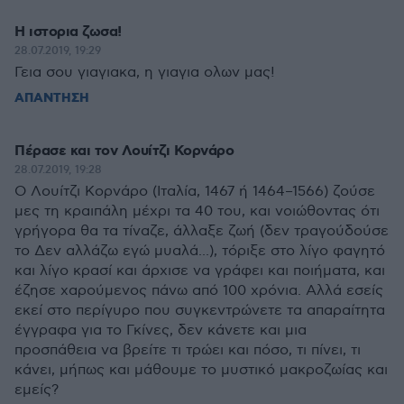
Η ιστορια ζωσα!
28.07.2019, 19:29
Γεια σου γιαγιακα, η γιαγια ολων μας!
ΑΠΑΝΤΗΣΗ
Πέρασε και τον Λουίτζι Κορνάρο
28.07.2019, 19:28
Ο Λουίτζι Κορνάρο (Ιταλία, 1467 ή 1464–1566) ζούσε
μες τη κραιπάλη μέχρι τα 40 του, και νοιώθοντας ότι
γρήγορα θα τα τίναζε, άλλαξε ζωή (δεν τραγούδούσε
το Δεν αλλάζω εγώ μυαλά...), τόριξε στο λίγο φαγητό
και λίγο κρασί και άρχισε να γράφει και ποιήματα, και
έζησε χαρούμενος πάνω από 100 χρόνια. Αλλά εσείς
εκεί στο περίγυρο που συγκεντρώνετε τα απαραίτητα
έγγραφα για το Γκίνες, δεν κάνετε και μια
προσπάθεια να βρείτε τι τρώει και πόσο, τι πίνει, τι
κάνει, μήπως και μάθουμε το μυστικό μακροζωίας και
εμείς?