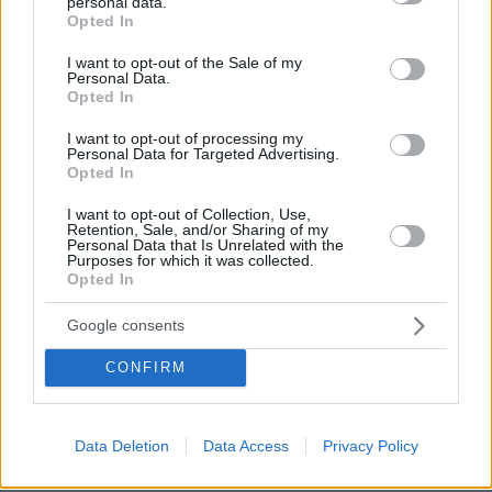
personal data.
μεταφέρονταν άμεσα με πούλμαν του ΟΛΠ
grant or deny consent to Google and its third-party tags to
Opted In
use your data for below specified purposes in below Google
στην πύλη Ε3 με εντολή της πλοιοκτήτριας
consent section.
εταιρείας, ώστε να επιβιβαστούν σε πλοίο που
I want to opt-out of the Sale of my
Personal Data.
έχει μισθώσει η ΑΝΕΚ για να ξεκινήσει εκ νέου
Opted In
το ταξίδι τους με προορισμό τα Χανιά.
I want to opt-out of processing my
Personal Data for Targeted Advertising.
Opted In
I want to opt-out of Collection, Use,
Retention, Sale, and/or Sharing of my
Personal Data that Is Unrelated with the
Purposes for which it was collected.
Opted In
Google consents
CONFIRM
Data Deletion
Data Access
Privacy Policy