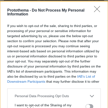
Protothema -
Do Not Process My Personal
Information
If you wish to opt-out of the sale, sharing to third parties, or
processing of your personal or sensitive information for
Εκατοντάδες επιβάτες παρέμεναν στο
targeted advertising by us, please use the below opt-out
«Ελευθέριος Βενιζέλος», σχεδόν μιάμιση ώρα
section to confirm your selection. Please note that after your
opt-out request is processed you may continue seeing
μετά τον κατάπλου του πλοίου στο λιμάνι του
interest-based ads based on personal information utilized by
Πειραιά. Τα πυροσβεστικά πλοιάρια
us or personal information disclosed to third parties prior to
επιχειρούσαν από θαλάσσης για την
your opt-out. You may separately opt-out of the further
κατάσβεση της φωτιάς, ενώ τα μέλη του
disclosure of your personal information by third parties on the
IAB’s list of downstream participants. This information may
πληρώματος του ferry boat μοίρασαν μάσκες
also be disclosed by us to third parties on the
IAB’s List of
στους επιβάτες που περίμεναν υπομονετικά να
Downstream Participants
that may further disclose it to other
αποβιβαστούν. Οι μάσκες διανεμήθηκαν για να
third parties.
προστατευθούν οι επιβάτες από τους καπνούς.
Please note that this website/app uses one or more Google
Personal Data Processing Opt Outs
services and may gather and store information including but
Οσοι επιβάτες απεγκλωβίζονταν,
not limited to your visit or usage behaviour. You may click to
I want to opt-out of the Sharing of my