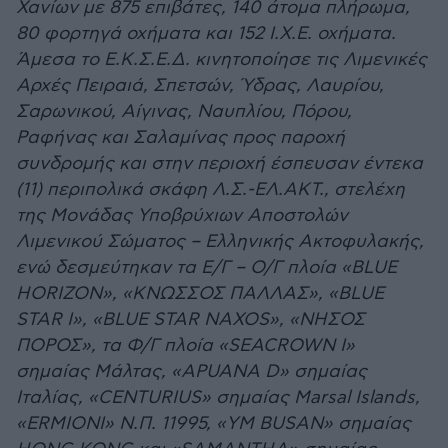
Χανίων με 875 επιβάτες, 140 άτομα πλήρωμα,
80 φορτηγά οχήματα και 152 Ι.Χ.Ε. οχήματα.
Άμεσα το Ε.Κ.Σ.Ε.Δ. κινητοποίησε τις Λιμενικές
Αρχές Πειραιά, Σπετσών, Ύδρας, Λαυρίου,
Σαρωνικού, Αίγινας, Ναυπλίου, Πόρου,
Ραφήνας και Σαλαμίνας προς παροχή
συνδρομής και στην περιοχή έσπευσαν έντεκα
(11) περιπολικά σκάφη Λ.Σ.-ΕΛ.ΑΚΤ., στελέχη
της Μονάδας Υποβρύχιων Αποστολών
Λιμενικού Σώματος – Ελληνικής Ακτοφυλακής,
ενώ δεσμεύτηκαν τα Ε/Γ – Ο/Γ πλοία «BLUE
HORIZON», «ΚΝΩΣΣΟΣ ΠΑΛΛΑΣ», «BLUE
STAR I», «BLUE STAR NAXOS», «ΝΗΣΟΣ
ΠΟΡΟΣ», τα Φ/Γ πλοία «SEACROWN I»
σημαίας Μάλτας, «APUANA D» σημαίας
Ιταλίας, «CENTURIUS» σημαίας Marsal Islands,
«ERMIONI» Ν.Π. 11995, «YM BUSAN» σημαίας