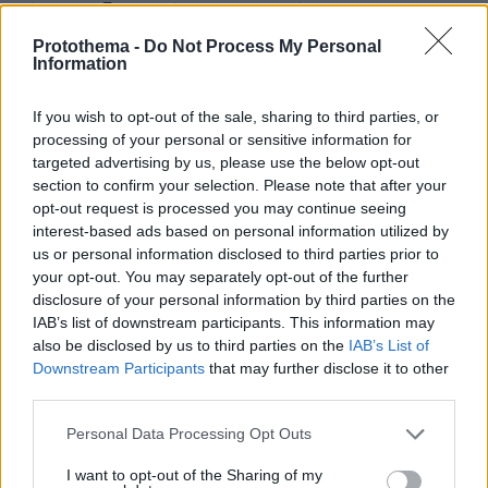
αίτια του δυστυχήματος στις Σέρρες
Protothema -
Do Not Process My Personal
Information
Νέες καταγγελίες στην Ελπίδα για τη
Δημοκρατία: Γρατσία, Γαλανός,
If you wish to opt-out of the sale, sharing to third parties, or
Καρυστιανού και αυλικοί το
μετέτρεψαν σε φοβικό αρχηγικό
processing of your personal or sensitive information for
κόμμα
targeted advertising by us, please use the below opt-out
section to confirm your selection. Please note that after your
13
07.08.2026, 19:33
opt-out request is processed you may continue seeing
interest-based ads based on personal information utilized by
us or personal information disclosed to third parties prior to
«Άξιζε να θέσουμε σε κίνδυνο μια
your opt-out. You may separately opt-out of the further
οικογένεια λύκων, για να σώσουμε
disclosure of your personal information by third parties on the
έναν σκύλο; Όχι» λέει ο ερευνητής
IAB’s list of downstream participants. This information may
μετά τις επικρίσεις για τον θάνατο του
also be disclosed by us to third parties on the
IAB’s List of
λευκού κουταβιού
Downstream Participants
that may further disclose it to other
44
07.08.2026, 18:54
third parties.
Please note that this website/app uses one or more Google
Personal Data Processing Opt Outs
services and may gather and store information including but
«Τα έχω χάσει όλα»: Συντετριμμένος ο
πατέρας και σύζυγος των θυμάτων
not limited to your visit or usage behaviour. You may click to
I want to opt-out of the Sharing of my