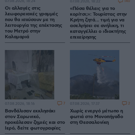
07.08.2026, 18:24
140
07.08.2026, 18:22
Οι αλλαγές στις
«Πόσα θέλεις για το
λεωφορειακές γραμμές
κορίτσι;»: Τουρίστας στην
που θα ισχύσουν με τη
Κρήτη ζητά... τιμή για να
λειτουργία της επέκτασης
ασελγήσει σε ανήλικη, τι
του Μετρό στην
καταγγέλλει ο ιδιοκτήτης
Καλαμαριά
επιχείρησης
7
2
07.08.2026, 18:16
07.08.2026, 17:37
Βανδάλισαν εκκλησάκι
Χωρίς ενεργό μέτωπο η
στον Σαρωνικό,
φωτιά στο Μονοπήγαδο
προκάλεσαν ζημιές και στο
στη Θεσσαλονίκη
Ιερό, δείτε φωτογραφίες