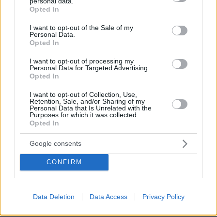
personal data.
στο τροχαίο στις Σέρρες
grant or deny consent to Google and its third-party tags to
Opted In
use your data for below specified purposes in below Google
129
07.08.2026, 14:57
consent section.
I want to opt-out of the Sale of my
Personal Data.
Opted In
I want to opt-out of processing my
Personal Data for Targeted Advertising.
Ανδρομάχη για πρόσφατη εμφάνισή
Opted In
της: Ένα μεγάλο συγγνώμη που δεν
μπόρεσα να ανταπεξέλθω στο live,
I want to opt-out of Collection, Use,
κάποιες φορές το σώμα μας φωνάζει
Retention, Sale, and/or Sharing of my
όχι
Personal Data that Is Unrelated with the
Purposes for which it was collected.
17
07.08.2026, 10:55
Opted In
Google consents
Βόρεια Εύβοια: Οι 14 λίμνες που
γεννήθηκαν από εγκαταλελειμμένα
CONFIRM
μεταλλεία δημιουργώντας ένα
μοναδικό οικοσύστημα, δείτε
αεροφωτογραφίες
Data Deletion
Data Access
Privacy Policy
40
07.08.2026, 15:58