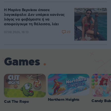
Η Μαρίνα Βερνίκου έπιασε
λαγοκέφαλο: Δεν υπάρχει κανένας
λόγος να φοβόμαστε ή να
αποφεύγουμε τη θάλασσα, λέει
23
07.08.2026, 18:13
Games
Northern Heights
Candy Bub
Cut The Rope