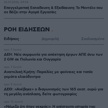
26.07.2026, 09:54
Επαγγελματική Εκπαίδευση & Εξειδίκευση: Το Mοντέλο που
σε Bάζει στην Aγορά Eργασίας
ΡΟΗ ΕΙΔΗΣΕΩΝ
Ειδήσεις
Δημοφιλή
Σχολιασμένα
πριν 7 λεπτά
ΔΕΗ: Νέα συμφωνία για απόκτηση έργων ΑΠΕ άνω των
2 GW σε Πολωνία και Ουγγαρία
πριν 7 λεπτά
Aνατολική Κρήτη: Παραλίες με φοίνικες και τοπία
γεμάτα ελαιόδεντρα
πριν 9 λεπτά
ΔΕΘ: «Ανέβηκε» ο διαγωνισμός των 165 εκατ. ευρώ για
τη μεγάλη ανάπλαση, δείτε φωτογραφίες
πριν 12 λεπτά
«Νόμιζα ότι ήταν νεκρός»: Η απίστευτη ιστορία του