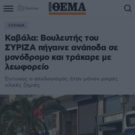
Games
ΕΛΛΑΔΑ
Column
Column
Καβάλα: Βουλευτής του
1
2
ΣΥΡΙΖΑ πήγαινε ανάποδα σε
μονόδρομο και τράκαρε με
λεωφορείο
Ευτυχώς ο απολογισμός ήταν μόνον μικρές
υλικές ζημιές