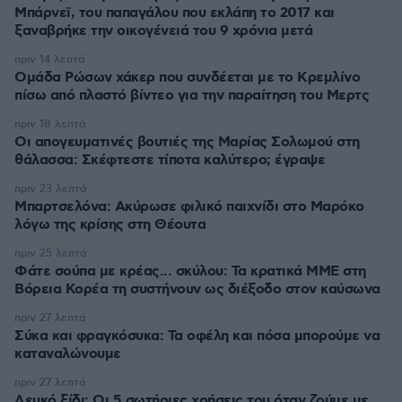
Μπάρνεϊ, του παπαγάλου που εκλάπη το 2017 και
ξαναβρήκε την οικογένειά του 9 χρόνια μετά
πριν 14 λεπτά
Ομάδα Ρώσων χάκερ που συνδέεται με το Κρεμλίνο
πίσω από πλαστό βίντεο για την παραίτηση του Μερτς
πριν 18 λεπτά
Οι απογευματινές βουτιές της Μαρίας Σολωμού στη
θάλασσα: Σκέφτεστε τίποτα καλύτερο; έγραψε
πριν 23 λεπτά
Μπαρτσελόνα: Ακύρωσε φιλικό παιχνίδι στο Μαρόκο
λόγω της κρίσης στη Θέουτα
πριν 25 λεπτά
Φάτε σούπα με κρέας... σκύλου: Τα κρατικά ΜΜΕ στη
Βόρεια Κορέα τη συστήνουν ως διέξοδο στον καύσωνα
πριν 27 λεπτά
Σύκα και φραγκόσυκα: Τα οφέλη και πόσα μπορούμε να
καταναλώνουμε
πριν 27 λεπτά
Λευκό ξίδι: Οι 5 σωτήριες χρήσεις του όταν ζούμε με