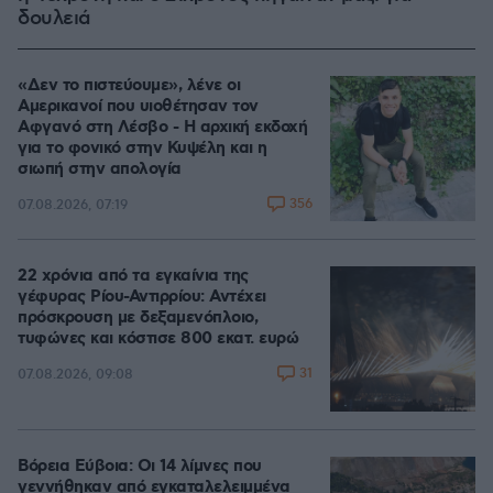
δουλειά
«Δεν το πιστεύουμε», λένε οι
Αμερικανοί που υιοθέτησαν τον
Αφγανό στη Λέσβο - Η αρχική εκδοχή
για το φονικό στην Κυψέλη και η
σιωπή στην απολογία
356
07.08.2026, 07:19
22 χρόνια από τα εγκαίνια της
γέφυρας Ρίου-Αντιρρίου: Αντέχει
πρόσκρουση με δεξαμενόπλοιο,
τυφώνες και κόστισε 800 εκατ. ευρώ
31
07.08.2026, 09:08
Βόρεια Εύβοια: Οι 14 λίμνες που
γεννήθηκαν από εγκαταλελειμμένα