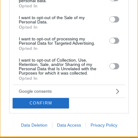
personal data.
grant or deny consent to Google and its third-party tags to
Τι μια τρώς και πίνεις μαζί τους και τα συμφωνείς και
Opted In
use your data for below specified purposes in below Google
την άλλη παρουσιάζεσαι αντίθετος . Ποιος σε
consent section.
πιστεύει και ποιός σε σέβεται πλέον .
I want to opt-out of the Sale of my
Personal Data.
ΑΠΑΝΤΗΣΗ
Opted In
I want to opt-out of processing my
Personal Data for Targeted Advertising.
Opted In
ΦΟΡΤΩΣΗ ΠΕΡΙΣΣΟΤΕΡΩΝ ΣΧΟΛΙΩΝ
I want to opt-out of Collection, Use,
Retention, Sale, and/or Sharing of my
Personal Data that Is Unrelated with the
ΠΡΟΣΘΗΚΗ ΣΧΟΛΙΟΥ
Purposes for which it was collected.
Opted In
ΌΝΟΜΑ *
Google consents
CONFIRM
EMAIL
Data Deletion
Data Access
Privacy Policy