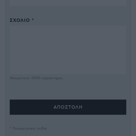
ΣΧΌΛΙΟ *
Απομένουν
2500
χαρακτήρες
* Υποχρεωτικά πεδία