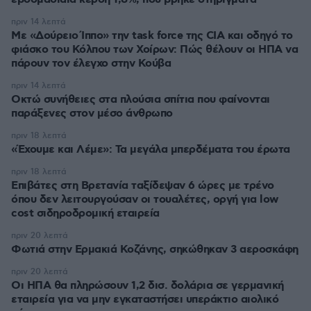
πριν 14 λεπτά
Με «Δούρειο Ίππο» την task force της CIA και οδηγό το
φιάσκο του Κόλπου των Χοίρων: Πώς θέλουν οι ΗΠΑ να
πάρουν τον έλεγχο στην Κούβα
πριν 14 λεπτά
Οκτώ συνήθειες στα πλούσια σπίτια που φαίνονται
παράξενες στον μέσο άνθρωπο
πριν 18 λεπτά
«Έχουμε και Λέμε»: Τα μεγάλα μπερδέματα του έρωτα
πριν 18 λεπτά
Επιβάτες στη Βρετανία ταξίδεψαν 6 ώρες με τρένο
όπου δεν λειτουργούσαν οι τουαλέτες, οργή για low
cost σιδηροδρομική εταιρεία
πριν 20 λεπτά
Φωτιά στην Ερμακιά Κοζάνης, σηκώθηκαν 3 αεροσκάφη
πριν 20 λεπτά
Οι ΗΠΑ θα πληρώσουν 1,2 δισ. δολάρια σε γερμανική
εταιρεία για να μην εγκαταστήσει υπεράκτιο αιολικό