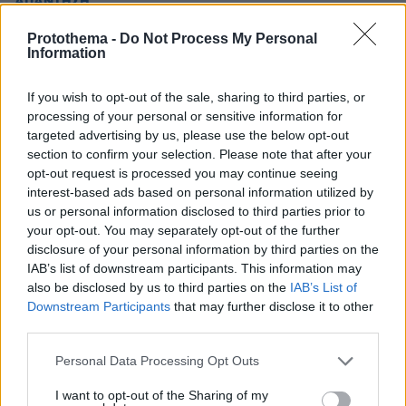
ΑΠΑΝΤΗΣΗ
Protothema -
Do Not Process My Personal
Information
Αγύριγο κεφάλι
20.09.2016, 15:23
Λες, να ... μην είχε να φάει στο σπίτι του;
If you wish to opt-out of the sale, sharing to third parties, or
processing of your personal or sensitive information for
ΑΠΑΝΤΗΣΗ
targeted advertising by us, please use the below opt-out
section to confirm your selection. Please note that after your
opt-out request is processed you may continue seeing
interest-based ads based on personal information utilized by
us or personal information disclosed to third parties prior to
Αγύριγο κεφάλι
your opt-out. You may separately opt-out of the further
20.09.2016, 15:21
disclosure of your personal information by third parties on the
ΕΠΑΝΑΛΑΜΒΑΝΩ: Τα θρησκευτικά ΔΕΝ πρέπει να
IAB’s list of downstream participants. This information may
καταργηθούν, ούτε να περιοριστούν. Στο κάτω-κάτω
also be disclosed by us to third parties on the
IAB’s List of
είναι ΠΟΛΙΤΙΣΜΟΣ!
Downstream Participants
that may further disclose it to other
ΑΠΑΝΤΗΣΗ
third parties.
Please note that this website/app uses one or more Google
Personal Data Processing Opt Outs
Έχεις σκανδαλίςει τους χριστιανούς
services and may gather and store information including but
not limited to your visit or usage behaviour. You may click to
I want to opt-out of the Sharing of my
20.09.2016, 15:18