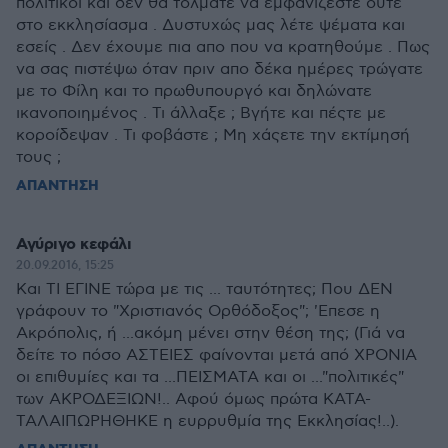
πολιτικοί και δεν θα τολμάτε να εμφανίζεστε ούτε
στο εκκλησίασμα . Δυστυχώς μας λέτε ψέματα και
εσείς . Δεν έχουμε πια απο που να κρατηθούμε . Πως
να σας πιστέψω όταν πριν απο δέκα ημέρες τρώγατε
με το Φίλη και το πρωθυπουργό και δηλώνατε
ικανοποιημένος . Τι άλλαξε ; Βγήτε και πέςτε με
κοροίδεψαν . Τι φοβάστε ; Μη χάςετε την εκτίμησή
τους ;
ΑΠΑΝΤΗΣΗ
Αγύριγο κεφάλι
20.09.2016, 15:25
Και ΤΙ ΕΓΙΝΕ τώρα με τις ... ταυτότητες; Που ΔΕΝ
γράφουν το "Χριστιανός Ορθόδοξος"; 'Επεσε η
Ακρόπολις, ή ...ακόμη μένει στην θέση της; (Γιά να
δείτε το πόσο ΑΣΤΕΙΕΣ φαίνονται μετά από ΧΡΟΝΙΑ
οι επιθυμίες και τα ...ΠΕΙΣΜΑΤΑ και οι ..."πολιτικές"
των ΑΚΡΟΔΕΞΙΩΝ!.. Αφού όμως πρώτα ΚΑΤΑ-
ΤΑΛΑΙΠΩΡΗΘΗΚΕ η ευρρυθμία της Εκκλησίας!..).