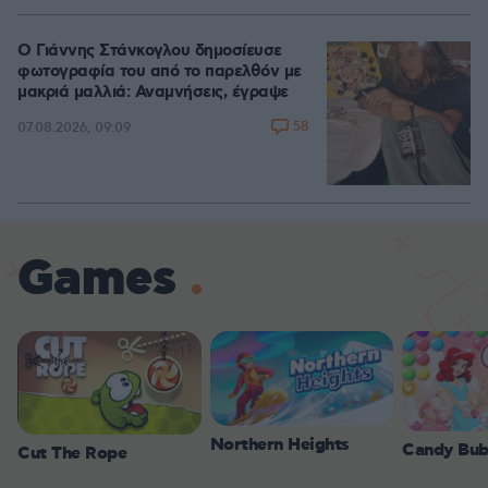
Ο Γιάννης Στάνκογλου δημοσίευσε
φωτογραφία του από το παρελθόν με
μακριά μαλλιά: Αναμνήσεις, έγραψε
58
07.08.2026, 09:09
Games
Northern Heights
Candy Bub
Cut The Rope