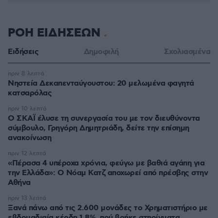
ΡΟΗ ΕΙΔΗΣΕΩΝ
Ειδήσεις
Δημοφιλή
Σχολιασμένα
πριν 8 λεπτά
Νηστεία Δεκαπενταύγουστου: 20 μελωμένα φαγητά
κατσαρόλας
πριν 10 λεπτά
Ο ΣΚΑΪ έλυσε τη συνεργασία του με τον διευθύνοντα
σύμβουλο, Γρηγόρη Δημητριάδη, δείτε την επίσημη
ανακοίνωση
πριν 12 λεπτά
«Πέρασα 4 υπέροχα χρόνια, φεύγω με βαθιά αγάπη για
την Ελλάδα»: Ο Νόαμ Κατζ αποχωρεί από πρέσβης στην
Αθήνα
πριν 13 λεπτά
Ξανά πάνω από τις 2.600 μονάδες το Χρηματιστήριο με
εβδομαδιαία κέρδη 1,8%, πού βρήκε στηρίγματα