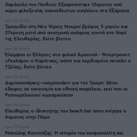
Χαμόγελο του Παιδιού: Εξαφανίστηκε 13χρονος από
χώρο φιλοξενίας ασυνόδευτων ανηλίκων στα Εξάρχεια
πριν 22 λεπτά
Τραγωδία στη Νέα Υόρκη: Νεκροί βρέφος 5 μηνών και
27χρονη μετά από ανατροπή σκάφους κοντά στο Νησί
της Ελευθερίας, δείτε βίντεο
πριν 24 λεπτά
Έλαμψαν οι Έλληνες στο φιλικό Άρσεναλ - Ντόρτμουντ:
«Γκολάρα» ο Καρέτσας, ασίστ και κερδισμένο πέναλτι ο
Τζόλης, δείτε βίντεο
πριν 25 λεπτά
Δημοσκοπήσεις-«καμπανάκι» για τον Τραμπ: Χάνει
έδαφος σε οικονομία και εθνική ασφάλεια, εκεί που οι
Ρεπουμπλικανοί κυριαρχούσαν
πριν 26 λεπτά
Ελεύθερος ο ιδιοκτήτης του beach bar όπου πνίγηκε ο
4χρονος στην Πάρο
πριν 27 λεπτά
Μανώλης Κουτούζης: Η ιστορία του κοσμοπολίτη και