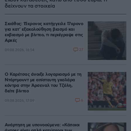
έχουν καταθέσεις κάτω από 1.000 ευρώ, τι
δείχνουν τα στοιχεία
Σκιάθος: 15χρονος κατήγγειλε 17χρονο
για κατ' εξακολούθηση βιασμό και
εκβιασμό με βίντεο, τι περιέγραψε στις
Αρχές
27
09.08.2026, 16:54
Ο Καρέτσας άνοιξε λογαριασμό με τη
Ντόρτμουντ με απίστευτη γκολάρα
κόντρα στην Άρσεναλ του Τζόλη,
δείτε βίντεο
6
09.08.2026, 17:09
Ανάρτηση με υπονοούμενα: «Κάποιοι
άντρες είναι απλά κατώτεροι των