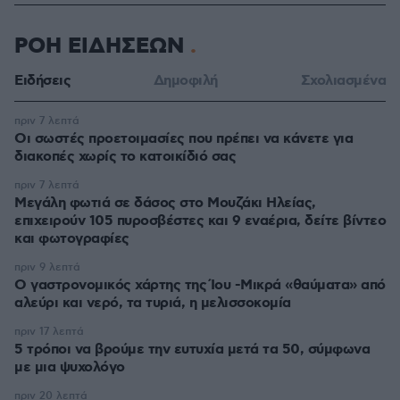
ΡΟΗ ΕΙΔΗΣΕΩΝ
Ειδήσεις
Δημοφιλή
Σχολιασμένα
πριν 7 λεπτά
Οι σωστές προετοιμασίες που πρέπει να κάνετε για
διακοπές χωρίς το κατοικίδιό σας
πριν 7 λεπτά
Μεγάλη φωτιά σε δάσος στο Μουζάκι Ηλείας,
επιχειρούν 105 πυροσβέστες και 9 εναέρια, δείτε βίντεο
και φωτογραφίες
πριν 9 λεπτά
Ο γαστρονομικός χάρτης της Ίου -Μικρά «θαύματα» από
αλεύρι και νερό, τα τυριά, η μελισσοκομία
πριν 17 λεπτά
5 τρόποι να βρούμε την ευτυχία μετά τα 50, σύμφωνα
με μια ψυχολόγο
πριν 20 λεπτά