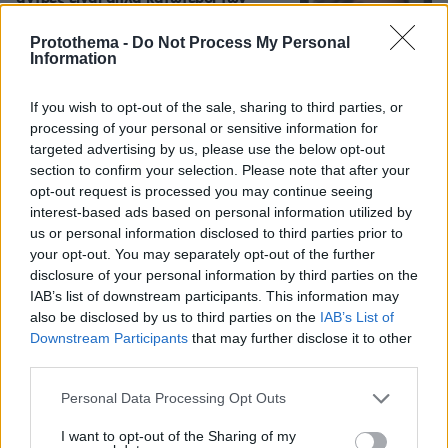
περιστάσεων» λέει η Ανδρομάχη εν
μέσω φημών για τη σχέση της με τον
Protothema -
Do Not Process My Personal
Γιώργο Λιβάνη
Information
19
09.08.2026, 15:57
If you wish to opt-out of the sale, sharing to third parties, or
processing of your personal or sensitive information for
targeted advertising by us, please use the below opt-out
Γεωργιάδης για την επίθεση σε
section to confirm your selection. Please note that after your
νοσηλεύτρια στον Ερυθρό Σταυρό:
Κάτω τα χέρια από το προσωπικό του
opt-out request is processed you may continue seeing
ΕΣΥ
interest-based ads based on personal information utilized by
us or personal information disclosed to third parties prior to
4
09.08.2026, 17:27
your opt-out. You may separately opt-out of the further
disclosure of your personal information by third parties on the
IAB’s list of downstream participants. This information may
also be disclosed by us to third parties on the
IAB’s List of
Χούθι, το «άλυτο πρόβλημα» της
Downstream Participants
that may further disclose it to other
Μέσης Ανατολής: Γιατί χίλια πλήγματα
third parties.
δεν ήταν αρκετά για να τους
σταματήσουν
Please note that this website/app uses one or more Google
Personal Data Processing Opt Outs
services and may gather and store information including but
67
09.08.2026, 13:59
not limited to your visit or usage behaviour. You may click to
I want to opt-out of the Sharing of my