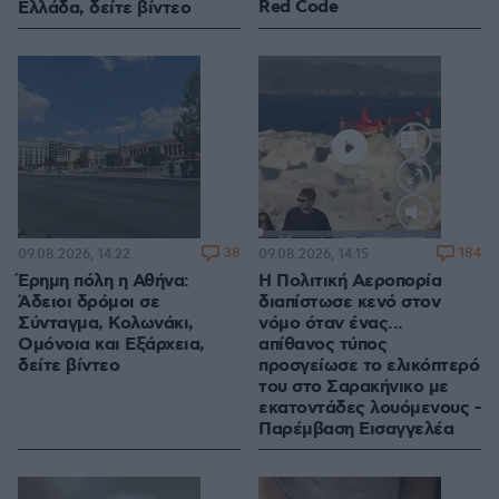
Red Code
Ελλάδα, δείτε βίντεο
Loaded
:
100.00%
38
184
09.08.2026, 14:22
09.08.2026, 14:15
Έρημη πόλη η Αθήνα:
Η Πολιτική Αεροπορία
Άδειοι δρόμοι σε
διαπίστωσε κενό στον
Σύνταγμα, Κολωνάκι,
νόμο όταν ένας...
Ομόνοια και Εξάρχεια,
απίθανος τύπος
δείτε βίντεο
προσγείωσε το ελικόπτερό
του στο Σαρακήνικο με
εκατοντάδες λουόμενους -
Παρέμβαση Εισαγγελέα