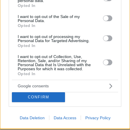
personal data.
grant or deny consent to Google and its third-party tags to
Opted In
use your data for below specified purposes in below Google
Πέθανε κτηνοτρόφος στη Λέσβο μετά
consent section.
I want to opt-out of the Sale of my
τη θανάτωση του κοπαδιού του λόγω
Personal Data.
αφθώδους πυρετού
Opted In
3
09.08.2026, 12:47
I want to opt-out of processing my
Personal Data for Targeted Advertising.
Opted In
I want to opt-out of Collection, Use,
Retention, Sale, and/or Sharing of my
Personal Data that Is Unrelated with the
Purposes for which it was collected.
Games
Opted In
Google consents
CONFIRM
Data Deletion
Data Access
Privacy Policy
Northern Heights
Candy Bub
Cut The Rope