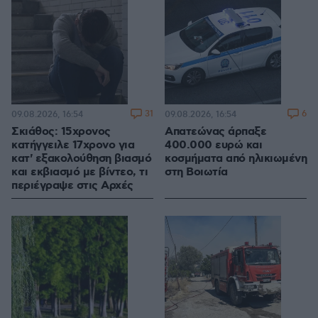
31
6
09.08.2026, 16:54
09.08.2026, 16:54
Σκιάθος: 15χρονος
Απατεώνας άρπαξε
κατήγγειλε 17χρονο για
400.000 ευρώ και
κατ' εξακολούθηση βιασμό
κοσμήματα από ηλικιωμένη
και εκβιασμό με βίντεο, τι
στη Βοιωτία
περιέγραψε στις Αρχές