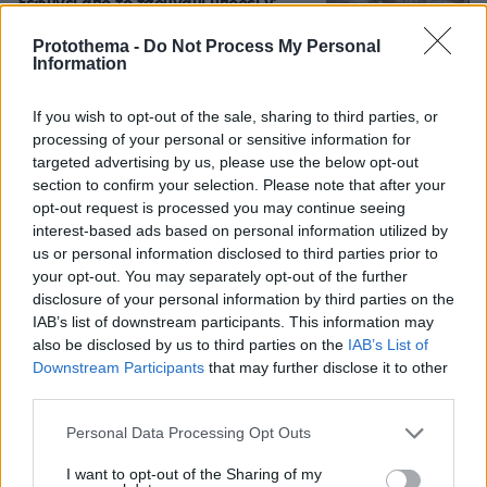
ξεφύγει από το τσουνάμι μπορεί ν'
αλλάξει τη χρονολογία της μεγάλης
έκρηξης
Protothema -
Do Not Process My Personal
Information
78
08.08.2026, 18:08
If you wish to opt-out of the sale, sharing to third parties, or
processing of your personal or sensitive information for
targeted advertising by us, please use the below opt-out
Games
section to confirm your selection. Please note that after your
opt-out request is processed you may continue seeing
interest-based ads based on personal information utilized by
us or personal information disclosed to third parties prior to
your opt-out. You may separately opt-out of the further
disclosure of your personal information by third parties on the
IAB’s list of downstream participants. This information may
also be disclosed by us to third parties on the
IAB’s List of
Northern Heights
Candy Bub
Cut The Rope
Downstream Participants
that may further disclose it to other
third parties.
Please note that this website/app uses one or more Google
Personal Data Processing Opt Outs
ΔΕΙΤΕ ΟΛΑ ΤΑ GAMES
services and may gather and store information including but
Best of Network
not limited to your visit or usage behaviour. You may click to
I want to opt-out of the Sharing of my