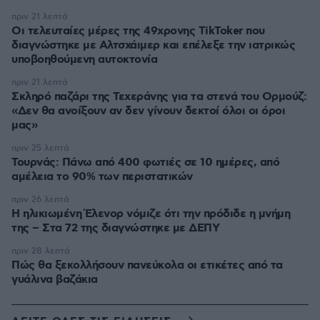
πριν 21 λεπτά
Οι τελευταίες μέρες της 49χρονης TikToker που
διαγνώστηκε με Αλτσχάιμερ και επέλεξε την ιατρικώς
υποβοηθούμενη αυτοκτονία
πριν 21 λεπτά
Σκληρό παζάρι της Τεχεράνης για τα στενά του Ορμούζ:
«Δεν θα ανοίξουν αν δεν γίνουν δεκτοί όλοι οι όροι
μας»
πριν 25 λεπτά
Τουρνάς: Πάνω από 400 φωτιές σε 10 ημέρες, από
αμέλεια το 90% των περιστατικών
πριν 26 λεπτά
Η ηλικιωμένη Έλενορ νόμιζε ότι την πρόδιδε η μνήμη
της – Στα 72 της διαγνώστηκε με ΔΕΠΥ
πριν 28 λεπτά
Πώς θα ξεκολλήσουν πανεύκολα οι ετικέτες από τα
γυάλινα βαζάκια