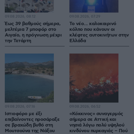
09.08.2026, 08:12
09.08.2026, 07:29
Έως 39 βαθμούς σήμερα,
Το νέο... καλοκαιρινό
μελτέμια 7 μποφόρ στο
κόλπο που κάνουν οι
Αιγαίο, η πρόγνωση μέχρι
κλέφτες αυτοκινήτων στην
την Τετάρτη
Ελλάδα
09.08.2026, 07:16
09.08.2026, 06:52
Ιστιοφόρο με έξι
«Κόκκινος» συναγερμός
επιβαίνοντες προσάραξε
σήμερα σε Αττική και
σε βραχώδη βυθό στη
νησιά λόγω πολύ υψηλού
Μουτσούνα της Νάξου
κινδύνου πυρκαγιάς – Πού