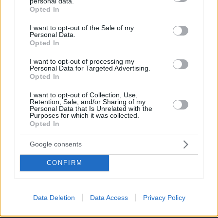
personal data.
grant or deny consent to Google and its third-party tags to
Opted In
use your data for below specified purposes in below Google
consent section.
I want to opt-out of the Sale of my
Personal Data.
Opted In
I want to opt-out of processing my
Personal Data for Targeted Advertising.
Opted In
I want to opt-out of Collection, Use,
Retention, Sale, and/or Sharing of my
Personal Data that Is Unrelated with the
Purposes for which it was collected.
Opted In
Google consents
CONFIRM
Data Deletion
Data Access
Privacy Policy