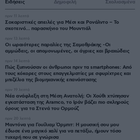
Ειδήσεις
Δημοφιλή
Σχολιασμένα
πριν 11 λεπτά
Σοκαριστικές απειλές για Μέσι και Ρονάλντο – Το
σκοτεινό… παρασκήνιο του Μουντιάλ
πριν 13 λεπτά
Οι ωραιότερες παραλίες της Σαμοθράκης -Οι
αμμώδεις, οι απομονωμένες, οι άγριες και βραχώδεις
πριν 14 λεπτά
Πώς ξυπνούσαν οι άνθρωποι πριν τα smartphones: Από
τους κόκορες στους επαγγελματίες με σφυρίχτρες και
μπιζέλια της βιομηχανικής επανάστασης
πριν 19 λεπτά
Νέα ανάφλεξη στη Μέση Ανατολή: Οι Χούθι χτύπησαν
εγκατάσταση της Aramco, το Ιράν βάζει πιο σκληρούς
όρους για τα Στενά του Ορμούζ
πριν 20 λεπτά
Μαντόνα για Γουίλιαμ Όρμπιτ: Η μουσική σου μου
έδωσε ένα μαγικό χαλί για να πετάξω, ήμουν τόσο
τυχερή που σε γνώρισα