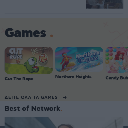
Games
Northern Heights
Candy Bub
Cut The Rope
ΔΕΙΤΕ ΟΛΑ ΤΑ GAMES
Best of Network