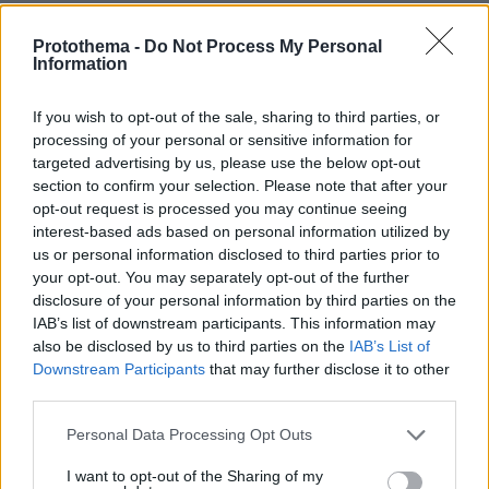
09.08.2026, 14:15
Η Πολιτική Αεροπορία διαπίστωσε κενό στον νόμο
Protothema -
Do Not Process My Personal
όταν ένας... απίθανος τύπος προσγείωσε το
Information
ελικόπτερό του στο Σαρακήνικο με εκατοντάδες
λουόμενους - Παρέμβαση Εισαγγελέα
If you wish to opt-out of the sale, sharing to third parties, or
processing of your personal or sensitive information for
targeted advertising by us, please use the below opt-out
section to confirm your selection. Please note that after your
opt-out request is processed you may continue seeing
interest-based ads based on personal information utilized by
us or personal information disclosed to third parties prior to
your opt-out. You may separately opt-out of the further
disclosure of your personal information by third parties on the
IAB’s list of downstream participants. This information may
also be disclosed by us to third parties on the
IAB’s List of
Downstream Participants
that may further disclose it to other
third parties.
Please note that this website/app uses one or more Google
Personal Data Processing Opt Outs
services and may gather and store information including but
not limited to your visit or usage behaviour. You may click to
I want to opt-out of the Sharing of my