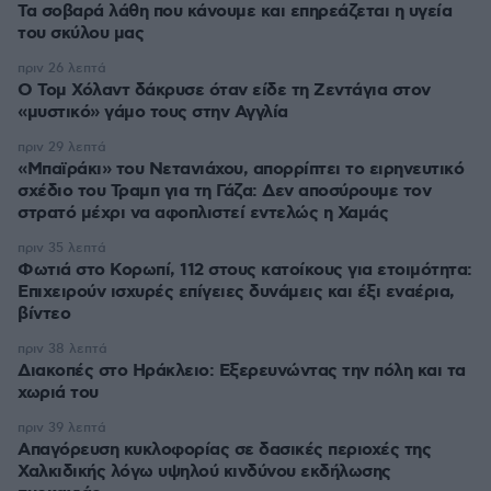
Τα σοβαρά λάθη που κάνουμε και επηρεάζεται η υγεία
του σκύλου μας
πριν 26 λεπτά
Ο Τομ Χόλαντ δάκρυσε όταν είδε τη Ζεντάγια στον
«μυστικό» γάμο τους στην Αγγλία
πριν 29 λεπτά
«Μπαϊράκι» του Νετανιάχου, απορρίπτει το ειρηνευτικό
σχέδιο του Τραμπ για τη Γάζα: Δεν αποσύρουμε τον
στρατό μέχρι να αφοπλιστεί εντελώς η Χαμάς
πριν 35 λεπτά
Φωτιά στο Κορωπί, 112 στους κατοίκους για ετοιμότητα:
Επιχειρούν ισχυρές επίγειες δυνάμεις και έξι εναέρια,
βίντεο
πριν 38 λεπτά
Διακοπές στο Ηράκλειο: Εξερευνώντας την πόλη και τα
χωριά του
πριν 39 λεπτά
Απαγόρευση κυκλοφορίας σε δασικές περιοχές της
Χαλκιδικής λόγω υψηλού κινδύνου εκδήλωσης