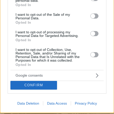
personal data.
grant or deny consent to Google and its third-party tags to
Opted In
use your data for below specified purposes in below Google
consent section.
I want to opt-out of the Sale of my
Personal Data.
Opted In
I want to opt-out of processing my
πριν 35 λεπτά
Personal Data for Targeted Advertising.
Φωτιά στο Κορωπί, 112 στους κατοίκους για
Opted In
ετοιμότητα: Επιχειρούν ισχυρές επίγειες δυνάμεις
I want to opt-out of Collection, Use,
και έξι εναέρια, βίντεο
Retention, Sale, and/or Sharing of my
Personal Data that Is Unrelated with the
Purposes for which it was collected.
Opted In
Google consents
CONFIRM
Data Deletion
Data Access
Privacy Policy