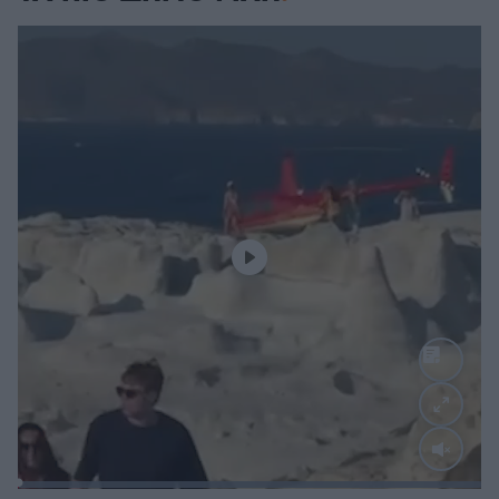
Loaded
:
100.00%