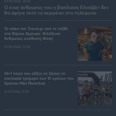
07.08.2026, 14:00
Ο ένας άνθρωπος που η βασίλισσα Ελισάβετ δεν
θα άφηνε ποτέ να περιμένει στο τηλέφωνο
To video του Travel.gr από το ταξίδι
στα Βόρεια Άγραφα: Φιλόξενοι
Άνθρωποι, ανόθευτη Φύση
07.08.2026, 12:38
14+1 λόγοι που αξίζει να ζήσεις το
επετειακό τριήμερο των 15 χρόνων του
Spetses Mini Marathon
31.07.2026, 11:04