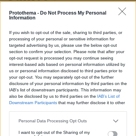
Protothema -
Do Not Process My Personal
Information
If you wish to opt-out of the sale, sharing to third parties, or
processing of your personal or sensitive information for
Northern Heights
Candy Bub
Cut The Rope
targeted advertising by us, please use the below opt-out
section to confirm your selection. Please note that after your
opt-out request is processed you may continue seeing
ΔΕΙΤΕ ΟΛΑ ΤΑ GAMES
interest-based ads based on personal information utilized by
us or personal information disclosed to third parties prior to
Best of Network
your opt-out. You may separately opt-out of the further
disclosure of your personal information by third parties on the
IAB’s list of downstream participants. This information may
also be disclosed by us to third parties on the
IAB’s List of
Downstream Participants
that may further disclose it to other
third parties.
Please note that this website/app uses one or more Google
Personal Data Processing Opt Outs
services and may gather and store information including but
not limited to your visit or usage behaviour. You may click to
I want to opt-out of the Sharing of my