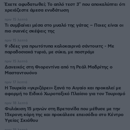
Έχετε αφυδατωθεί; Το απλό τεστ 3″ που αποκαλύπτει ότι
χρειάζεστε άμεσα ενυδάτωση
πριν 15 λεπτά
Τι συμβαίνει μέσα στο μυαλό της γάτας – Ποιες είναι οι
πιο συχνές σκέψεις της
πριν 15 λεπτά
9 ιδέες για πρωτότυπα καλοκαιρινά σάντουιτς - Με
παραδοσιακά τυριά, με σύκα, με παστράμι
πριν 15 λεπτά
Δανεικός στη Φιορεντίνα από τη Ρεάλ Μαδρίτης ο
Μασταντουόνο
πριν 17 λεπτά
Η Τουρκία «γκριζάρει» ξανά το Αιγαίο και προκαλεί με
αφορμή το Ειδικό Χωροταξικό Πλαίσιο για τον Τουρισμό
πριν 18 λεπτά
Φυλάκιση 15 μηνών στη Βρετανίδα που μέθυσε με την
15χρονη κόρη της και προκάλεσε επεισόδιο στο Κέντρο
Υγείας Σκιάθου
πριν 19 λεπτά