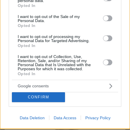
personal data.
grant or deny consent to Google and its third-party tags to
Opted In
use your data for below specified purposes in below Google
consent section.
I want to opt-out of the Sale of my
Personal Data.
Opted In
I want to opt-out of processing my
Personal Data for Targeted Advertising.
Opted In
I want to opt-out of Collection, Use,
Retention, Sale, and/or Sharing of my
Personal Data that Is Unrelated with the
Purposes for which it was collected.
Opted In
07.08.2026, 18:31
Καρκίνος παχέος εντέρου: Το απλό τεστ που
Google consents
συνδέθηκε με 50% λιγότερους θανάτους – Το
παράδειγμα της Ισπανίας
CONFIRM
Data Deletion
Data Access
Privacy Policy