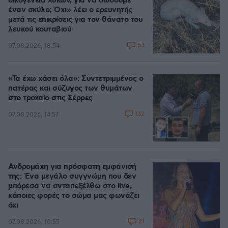
οικογένεια λύκων, για να σώσουμε
έναν σκύλο; Όχι» λέει ο ερευνητής
μετά τις επικρίσεις για τον θάνατο του
λευκού κουταβιού
53
07.08.2026, 18:54
«Τα έχω χάσει όλα»: Συντετριμμένος ο
πατέρας και σύζυγος των θυμάτων
στο τροχαίο στις Σέρρες
132
07.08.2026, 14:57
Ανδρομάχη για πρόσφατη εμφάνισή
της: Ένα μεγάλο συγγνώμη που δεν
μπόρεσα να ανταπεξέλθω στο live,
κάποιες φορές το σώμα μας φωνάζει
όχι
21
07.08.2026, 10:55