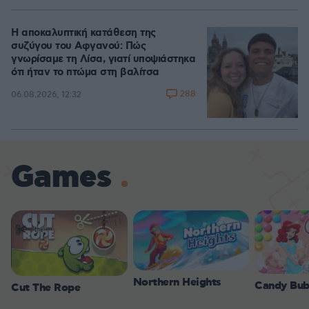
Η αποκαλυπτική κατάθεση της
συζύγου του Αφγανού: Πώς
γνωρίσαμε τη Λίσα, γιατί υποψιάστηκα
ότι ήταν το πτώμα στη βαλίτσα
288
06.08.2026, 12:32
Games
Northern Heights
Candy Bub
Cut The Rope