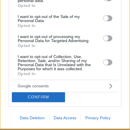
personal data.
grant or deny consent to Google and its third-party tags to
Φάουτσι και άλλα ιδιωτικά, αρνήθηκε
Opted In
use your data for below specified purposes in below Google
100 φορές να απαντήσει στο
consent section.
Κογκρέσο
I want to opt-out of the Sale of my
Personal Data.
111
06.08.2026, 21:40
Opted In
I want to opt-out of processing my
Personal Data for Targeted Advertising.
Πέθανε το άσπρο κουτάβι που
Opted In
συμβίωνε με αγέλη λύκων στην
Κεντρική Μακεδονία: Καλό ταξίδι
I want to opt-out of Collection, Use,
μικρέ, δείτε βίντεο
Retention, Sale, and/or Sharing of my
Personal Data that Is Unrelated with the
Purposes for which it was collected.
159
06.08.2026, 16:39
Opted In
Google consents
Νεαρή γυναίκα με ακατέργαστη
CONFIRM
ομορφιά από την Αιθιοπία έγινε viral,
δείτε την εντυπωσιακή μεταμόρφωσή
της από μακιγιέρ
Data Deletion
Data Access
Privacy Policy
364
06.08.2026, 09:18