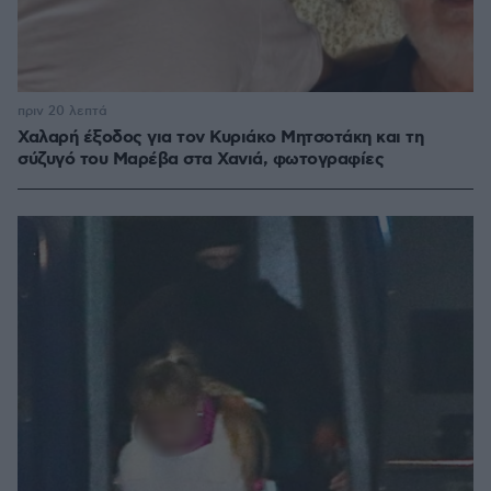
πριν 20 λεπτά
Χαλαρή έξοδος για τον Κυριάκο Μητσοτάκη και τη
σύζυγό του Μαρέβα στα Χανιά, φωτογραφίες