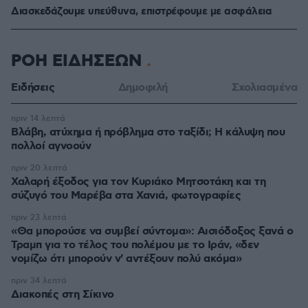
Διασκεδάζουμε υπεύθυνα, επιστρέφουμε με ασφάλεια
ΡΟΗ ΕΙΔΗΣΕΩΝ
Ειδήσεις
Δημοφιλή
Σχολιασμένα
πριν 14 λεπτά
Βλάβη, ατύχημα ή πρόβλημα στο ταξίδι; Η κάλυψη που
πολλοί αγνοούν
πριν 20 λεπτά
Χαλαρή έξοδος για τον Κυριάκο Μητσοτάκη και τη
σύζυγό του Μαρέβα στα Χανιά, φωτογραφίες
πριν 23 λεπτά
«Θα μπορούσε να συμβεί σύντομα»: Αισιόδοξος ξανά ο
Τραμπ για το τέλος του πολέμου με το Ιράν, «δεν
νομίζω ότι μπορούν ν' αντέξουν πολύ ακόμα»
πριν 34 λεπτά
Διακοπές στη Σίκινο