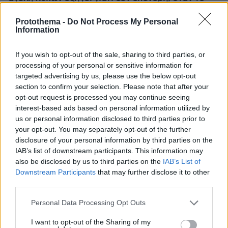
είδε άρρωστο
Protothema -
Do Not Process My Personal
Information
Αριστοτέλης Δαμίγος: Σε κλίμα
οδύνης έγινε η αποτέφρωση του
If you wish to opt-out of the sale, sharing to third parties, or
συντονιστή που σκοτώθηκε μετά τη
processing of your personal or sensitive information for
σύγκρουση ελικοπτέρων στην Ψάθα,
targeted advertising by us, please use the below opt-out
φωτογραφίες
section to confirm your selection. Please note that after your
101
06.08.2026, 20:03
opt-out request is processed you may continue seeing
interest-based ads based on personal information utilized by
us or personal information disclosed to third parties prior to
Γιώργος Παράσχος: Χαμογελαστός,
your opt-out. You may separately opt-out of the further
δίνει τη μάχη του με τον καρκίνο,
disclosure of your personal information by third parties on the
μπήκε στο νοσοκομείο για νέα
IAB’s list of downstream participants. This information may
θεραπεία
also be disclosed by us to third parties on the
IAB’s List of
Downstream Participants
that may further disclose it to other
42
06.08.2026, 18:00
third parties.
Please note that this website/app uses one or more Google
Personal Data Processing Opt Outs
services and may gather and store information including but
Προϊόν εργαστηρίου ή της φύσης ο
not limited to your visit or usage behaviour. You may click to
I want to opt-out of the Sharing of my
κορωνοϊός; Άλλα έλεγε δημόσια ο