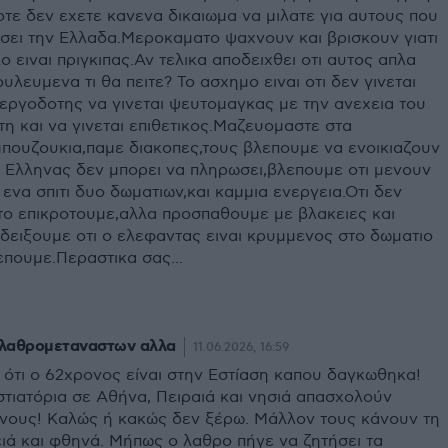
τε δεν εχετε κανενα δικαιωμα να μιλατε για αυτους που
σει την Ελλαδα.Μεροκαματο ψαχνουν και βρισκουν γιατι
 ειναι πριγκιπας.Αν τελικα αποδειχθει οτι αυτος απλα
υλευμενα τι θα πειτε? Το ασχημο ειναι οτι δεν γινεται
εργοδοτης να γινεται ψευτομαγκας με την ανεχεια του
η και να γινεται επιθετικος.Μαζευομαστε στα
μπουζουκια,παμε διακοπες,τους βλεπουμε να ενοικιαζουν
 ο Ελληνας δεν μπορει να πληρωσει,βλεπουμε οτι μενουν
ενα σπιτι δυο δωματιων,και καμμια ενεργεια.Οτι δεν
το επικροτουμε,αλλα προσπαθουμε με βλακειες και
δειξουμε οτι ο ελεφαντας ειναι κρυμμενος στο δωματιο
επουμε.Περαστικα σας...
ν λαθρομεταναστων αλλα
11.06.2026, 16:59
 ότι ο 62χρονος είναι στην Εστίαση καπου δαγκωθηκα!
στιατόρια σε Αθήνα, Πειραιά και νησιά απασχολούν
νους! Καλώς ή κακώς δεν ξέρω. Μάλλον τους κάνουν τη
ιά και φθηνά. Μήπως ο λαθρο πήγε να ζητήσει τα