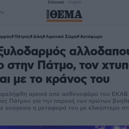
Ελληνικά
English
δα
αρμός
Πάτμος
Δίκη
Λιμενικό Σώμα
Αυτόφωρο
 ξυλοδαρμός αλλοδαπο
 στην Πάτμο, τον χτυ
αι με το κράνος του
αρελήφθη αρχικά από ασθενοφόρο του ΕΚΑΒ κ
ίας Πάτμου για την παροχή των πρώτων βοηθε
κε αναγκαία η μεταφορά του με ελικόπτερο σ