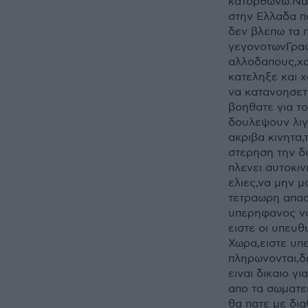
κατορθωνω.Να 
στην Ελλαδα π
δεν βλεπω τα 
γεγονοτωνΓραφ
αλλοδαπους,χα
κατεληξε και χ
να κατανοησετε
βοηθατε για το
δουλεψουν λιγο
ακριβα κινητα,
στερηση την δ
πλενει αυτοκιν
ελιες,να μην μ
τετραωρη απασχ
υπερηφανος να
ειστε οι υπευθ
Χωρα,ειστε υπε
πληρωνονται,δε
ειναι δικαιο γ
απο τα σωματε
θα πατε με δι