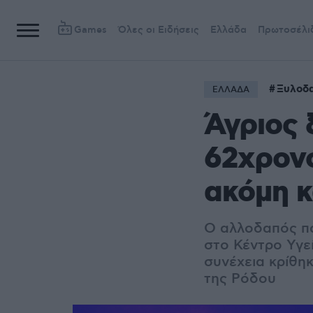
Games
Όλες οι Ειδήσεις
Ελλάδα
Πρωτοσέλι
Ξυλοδ
ΕΛΛΑΔΑ
Άγριος
62χρονο
ακόμη κ
Ο αλλοδαπός π
στο Κέντρο Υγε
συνέχεια κρίθη
της Ρόδου