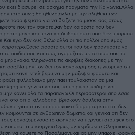
ενημερωσω οτι ντρεπομαι για την πολυπολιτισμικοτητα
ου εχει διασυρει σε ασχημα πραγματα την Κοινωνια.Αλλα
πραγματα οπως θα ηθελα,αλλα με την αληθεια των
ετε τοσα ψεματα για να δειξετε το μισος σας στους
ιρεστε που τον σακατεψαν,δεν χαιρεστε που δεν
αιρεστε μονο και μονο να δειξετε αυτο που δεν μπορειτε
.Και εγω δεν ους θελω,αλλα οι πιο πολλοι απο εμας
 χειροτερο.Εσεις εισαστε αυτοι που δεν φροντισατε να
 τα παιδια σας και τους αγοραζατε με το αιμα σας τα
τα μηχανακια,πληρωνατε τις ακριβες διακοπες με την
ικη σας.Να μην τον δει τον κανακαρη σας η γκομενα οτι
ητα,οτι κανει ντελιβερυ,να μην μαζεψει φρουτα και
οιραζει φυλλαδια,να μην παει τουλαχιστον σε μια
οληση,και γενικα να σας τα παιρνει επειδη ειναι
 μην κανει ολα τα παραπανω.Οι περισσοτεροι απο εσας
υνοι στο οτι οι αλλοδαποι βρισκουν δουλεια στην
υθυνοι γιατι οταν το προσωπικο διαμαρτυρεται οτι δεν
ν κοιμουνται σε ανθρωπινο δωματιο,και γενικα οτι δεν
ια τους εργαζομενους το αφηνετε να περναει ατουφεκιστο
ια και απο τα υπουργεια.Ομως αν κερδισει ο Ολυμπιακος
αθεση να καψετε το Πασαλιμανι,και ας μην υπαρχει φραγκ