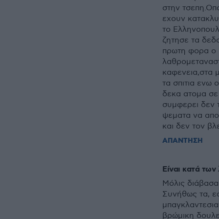
στην τσεπη.Οπο
εχουν κατακλυ
το Ελληνοπουλο
ζητησε τα δεδο
πρωτη φορα ο 
λαθρομεταναστ
καφενεια,στα 
τα σπιτια ενω
δεκα ατομα σε 
συμφερει δεν 
ψεματα να απο
και δεν τον βλ
ΑΠΑΝΤΗΣΗ
Είναι κατά τω
Μόλις διάβασα
Συνήθως τα, ε
μπαγκλαντεσια
βρώμικη δουλε