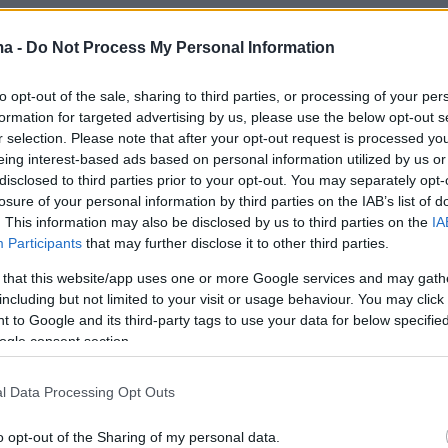
 αλλοδαπός παρελήφθη αρχικά από
 του ΕΚΑΒ και διεκομίσθη στο Κέντρο Υγείας
ma -
Do Not Process My Personal Information
 την παροχή των πρώτων βοηθειών, ενώ στη
to opt-out of the sale, sharing to third parties, or processing of your per
ρίθηκε αναγκαία η μεταφορά του με
formation for targeted advertising by us, please use the below opt-out s
 στο Νοσοκομείο της Ρόδου. Σύμφωνα με τις
r selection. Please note that after your opt-out request is processed y
ωματεύσεις, η υγεία του δεν διατρέχει κίνδυνο.
eing interest-based ads based on personal information utilized by us or
disclosed to third parties prior to your opt-out. You may separately opt-
losure of your personal information by third parties on the IAB’s list of
 γνωστό η εκδίκαση της υπόθεσης 62χρονου
. This information may also be disclosed by us to third parties on the
IA
ή για τις 18 Ιουνίου.
Participants
that may further disclose it to other third parties.
 that this website/app uses one or more Google services and may gath
including but not limited to your visit or usage behaviour. You may click 
 to Google and its third-party tags to use your data for below specifi
ogle consent section.
l Data Processing Opt Outs
o opt-out of the Sharing of my personal data.