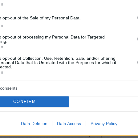
In
o opt-out of the Sale of my Personal Data.
In
protothema.gr στο Google News
το
και μάθετε πρώτοι
to opt-out of processing my Personal Data for Targeted
εις
ing.
In
Ειδήσεις
 τελευταίες
από την Ελλάδα και τον Κόσμο, τη
o opt-out of Collection, Use, Retention, Sale, and/or Sharing
Protothema.gr
μβαίνουν, στο
ersonal Data that Is Unrelated with the Purposes for which it
lected.
In
ΙΑ
ΠΡΟΣΘΗΚΗ ΣΧΟΛΙΟΥ
(38)
consents
CONFIRM
11.06.2026, 20:55
Data Deletion
Data Access
Privacy Policy
α που δουλευε συγχρονως με το σχολειο.Διαβαζω τοσες
ολια που μονο με την υπομονη του Θεου το