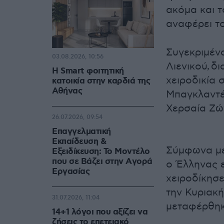
ακόμα και τ
αναφέρει τ
Συγεκριμέν
03.08.2026, 10:56
Λιενικού, δ
Η Smart φοιτητική
χειροδικία
κατοικία στην καρδιά της
Αθήνας
Μπαγκλαντέ
Χερσαία Ζώ
26.07.2026, 09:54
Επαγγελματική
Εκπαίδευση &
Σύμφωνα με
Εξειδίκευση: Το Mοντέλο
που σε Bάζει στην Aγορά
ο Έλληνας ε
Eργασίας
χειροδίκησε
την Κυριακ
31.07.2026, 11:04
μεταφέρθηκ
14+1 λόγοι που αξίζει να
ζήσεις το επετειακό