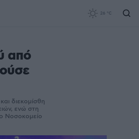
26
°C
ύ από
πούσε
αι διεκομίσθη
ιών, ενώ στη
το Νοσοκομείο