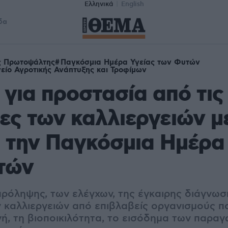
Ελληνικά
English
δα
ς Πρωτοψάλτης
Παγκόσμια Ημέρα Υγείας των Φυτών
είο Αγροτικής Ανάπτυξης και Τροφίμων
 για προστασία από τις
ες των καλλιεργειών μ
 την Παγκόσμια Ημέρα 
τών
πρόληψης, των ελέγχων, της έγκαιρης διάγνωσ
 καλλιεργειών από επιβλαβείς οργανισμούς π
ή, τη βιοποικιλότητα, το εισόδημα των παραγ