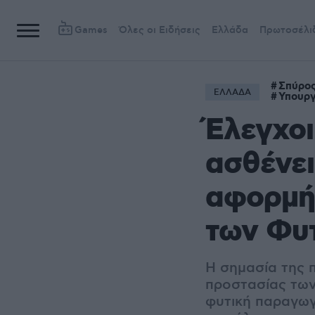
Games
Όλες οι Ειδήσεις
Ελλάδα
Πρωτοσέλι
Σπύρο
ΕΛΛΑΔΑ
Υπουργ
Έλεγχοι
ασθένει
αφορμή
των Φυ
Η σημασία της 
προστασίας των
φυτική παραγωγ