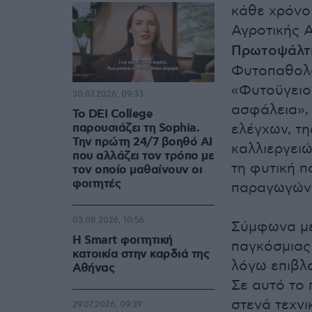
κάθε χρόνο 
Αγροτικής 
Πρωτοψάλτ
Φυτοπαθολογ
«Φυτοϋγειον
30.07.2026, 09:33
ασφάλεια», 
Το DEI College
παρουσιάζει τη Sophia.
ελέγχων, τη
Την πρώτη 24/7 βοηθό AI
καλλιεργει
που αλλάζει τον τρόπο με
τη φυτική π
τον οποίο μαθαίνουν οι
φοιτητές
παραγωγών 
03.08.2026, 10:56
Σύμφωνα με 
Η Smart φοιτητική
παγκόσμιας
κατοικία στην καρδιά της
λόγω επιβλ
Αθήνας
Σε αυτό το 
στενά τεχνι
29.07.2026, 09:39