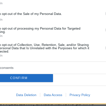
In
ημασία έχουν οι φυτοϋγειονομικοί έλεγχοι σε
o opt-out of the Sale of my Personal Data.
εροδρόμια και συνοριακούς σταθμούς, καθώς
In
την πρώτη γραμμή άμυνας ώστε να
to opt-out of processing my Personal Data for Targeted
ι η είσοδος φυτών, φυτικών προϊόντων ή
ing.
In
ού υλικού που μπορεί να μεταφέρει
οργανισμούς.
o opt-out of Collection, Use, Retention, Sale, and/or Sharing
ersonal Data that Is Unrelated with the Purposes for which it
lected.
In
 συγκεντρωτικά στοιχεία των αρμόδιων
του ΥΠΑΑΤ, στο πλαίσιο των ελέγχων
consents
 πραγματοποιήθηκαν το 2025 συνολικά 11.727
όλη τη χώρα. Η μεγαλύτερη δραστηριότητα
CONFIRM
ε στην Κεντρική Μακεδονία με 2.930
την Αττική και το Αιγαίο με 2.330 ελέγχους,
Data Deletion
Data Access
Privacy Policy
α και Στερεά Ελλάδα με 2.067 ελέγχους και
ννησο, Δυτική Ελλάδα και Ιόνιο με 1.996