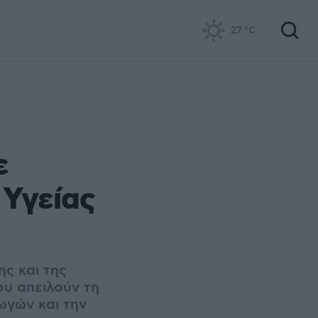
27
°C
ε
Υγείας
ης και της
ου απειλούν τη
ωγών και την