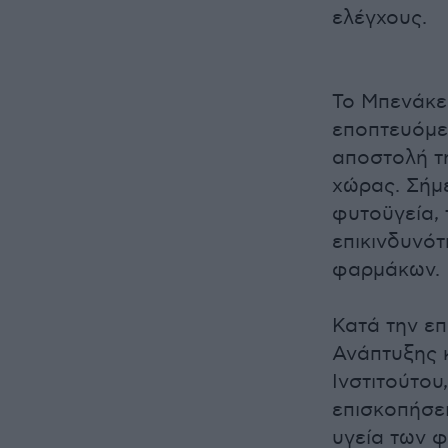
ελέγχους.
Το Μπενάκε
εποπτευόμε
αποστολή τ
χώρας. Σήμ
φυτοϋγεία, 
επικινδυνότ
φαρμάκων.
Κατά την επ
Ανάπτυξης 
Ινστιτούτου
επισκοπήσει
υγεία των φ