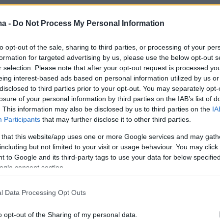
τα της γεωργίας, την προστασία του
ος, την ποιότητα των τροφίμων και τη
ma -
Do Not Process My Personal Information
 της παραγωγής.
to opt-out of the sale, sharing to third parties, or processing of your per
formation for targeted advertising by us, please use the below opt-out s
r selection. Please note that after your opt-out request is processed y
ή Ένωση έχει διαμορφώσει ένα αυστηρό
eing interest-based ads based on personal information utilized by us or
disclosed to third parties prior to your opt-out. You may separately opt-
οϋγειονομικής προστασίας, με στόχο να
losure of your personal information by third parties on the IAB’s list of
ι η είσοδος και η εξάπλωση επιβλαβών
. This information may also be disclosed by us to third parties on the
IA
 καραντίνας στο ευρωπαϊκό έδαφος. Στην
Participants
that may further disclose it to other third parties.
 Υπουργείο Αγροτικής Ανάπτυξης και Τροφίμω
 that this website/app uses one or more Google services and may gath
ο εθνικό και ευρωπαϊκό πλαίσιο
including but not limited to your visit or usage behaviour. You may click 
 to Google and its third-party tags to use your data for below specifi
μικού ελέγχου, το οποίο περιλαμβάνει την
ogle consent section.
αγγελματιών στο Επίσημο Φυτοϋγειονομικό
γχους σε φυτά και φυτικά προϊόντα,
l Data Processing Opt Outs
ις για την παρουσία επιβλαβών οργανισμών,
λέγχους στα σημεία εισόδου της χώρας.
o opt-out of the Sharing of my personal data.