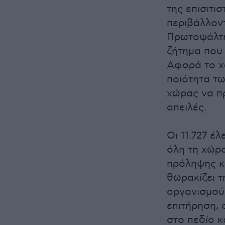
της επισιτι
περιβάλλοντ
Πρωτοψάλτης
ζήτημα που 
Αφορά το χ
ποιότητα τω
χώρας να π
απειλές.
Οι 11.727 έ
όλη τη χώρα
πρόληψης κα
θωρακίζει τ
οργανισμούς
επιτήρηση, 
στο πεδίο κ