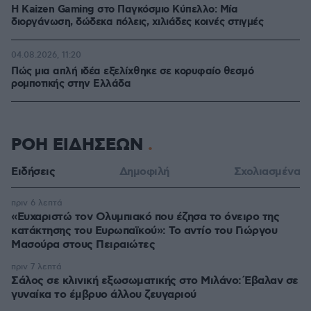
H Kaizen Gaming στο Παγκόσμιο Kύπελλο: Μία
διοργάνωση, δώδεκα πόλεις, χιλιάδες κοινές στιγμές
04.08.2026, 11:20
Πώς μια απλή ιδέα εξελίχθηκε σε κορυφαίο θεσμό
ρομποτικής στην Ελλάδα
ΡΟΗ ΕΙΔΗΣΕΩΝ
Ειδήσεις
Δημοφιλή
Σχολιασμένα
πριν 6 λεπτά
«Ευχαριστώ τον Ολυμπιακό που έζησα το όνειρο της
κατάκτησης του Ευρωπαϊκού»: Το αντίο του Γιώργου
Μασούρα στους Πειραιώτες
πριν 7 λεπτά
Σάλος σε κλινική εξωσωματικής στο Μιλάνο: Έβαλαν σε
γυναίκα το έμβρυο άλλου ζευγαριού