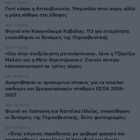
πριν 7 λεπτά
Γιατί κάηκε η Αττικοβοιωτία: Υπεροπλία στον αέρα, αλλά
η μάχη χάθηκε στο έδαφος
πριν 7 λεπτά
Φωτιά στο Κοκκινόχωμα Καβάλας: 112 για ετοιμότητα,
ενισχύθηκαν οι δυνάμεις της Πυροσβεστικής
πριν 7 λεπτά
«Όχι στην ανεξέλεγκτη μετανάστευση», λένε η Τζόρτζια
Μελόνι και η Μέτε Φρεντέρικσεν: Ζητούν κέντρα
επαναπατρισμού σε τρίτες χώρες
πριν 8 λεπτά
Αναρτήθηκαν οι προσωρινοί πίνακες για τα voucher
παιδικών και βρεφονηπιακών σταθμών ΕΣΠΑ 2026-
2027
πριν 13 λεπτά
Φωτιά σε Γαστούνη και Κοττέικα Ηλείας, ενισχύθηκαν
οι δυνάμεις της Πυροσβεστικής, δείτε φωτογραφίες
πριν 13 λεπτά
«Ένας επίγειος παράδεισος με φοβερό φαγητό και