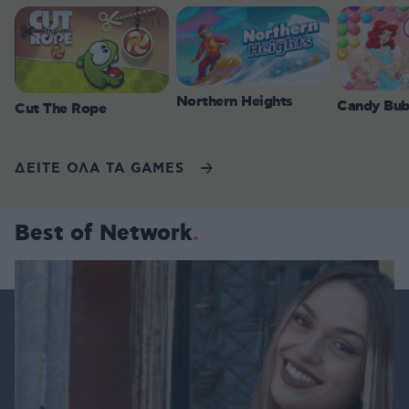
Northern Heights
Candy Bub
Cut The Rope
ΔΕΙΤΕ ΟΛΑ ΤΑ GAMES
Best of Network