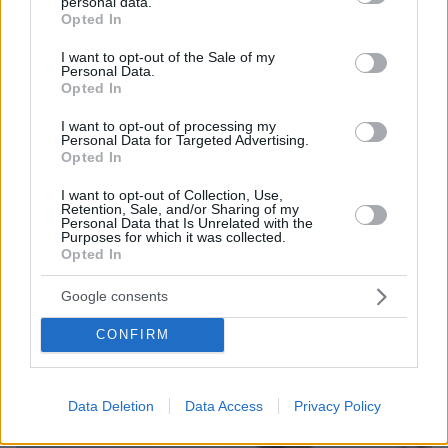
personal data.
grant or deny consent to Google and its third-party tags to
Opted In
use your data for below specified purposes in below Google
consent section.
I want to opt-out of the Sale of my
Personal Data.
Opted In
I want to opt-out of processing my
Personal Data for Targeted Advertising.
Opted In
I want to opt-out of Collection, Use,
Retention, Sale, and/or Sharing of my
Personal Data that Is Unrelated with the
Purposes for which it was collected.
11.05.2026, 10:35
Opted In
Ιατρικό ανακοινωθέν από το Αττικόν για τον Έλληνα
επιβάτη του κρουαζιερόπλοιου με τον χανταϊό: Δεν
παρουσιάζει οποιοδήποτε σύμπτωμα
Google consents
CONFIRM
Thema Insights
Data Deletion
Data Access
Privacy Policy