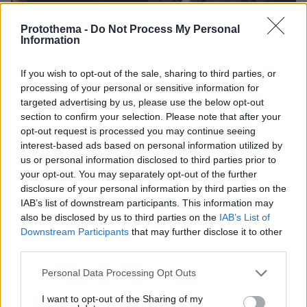
Protothema -
Do Not Process My Personal
Information
If you wish to opt-out of the sale, sharing to third parties, or
processing of your personal or sensitive information for
targeted advertising by us, please use the below opt-out
11.05.2026, 17:30
section to confirm your selection. Please note that after your
«Προέχει το συμφέρον της πατρίδος» είπε ο Έλληνας
opt-out request is processed you may continue seeing
επιβάτης του κρουαζιερόπλοιου με τα κρούσματα χανταϊού
στον Γεωργιάδη
interest-based ads based on personal information utilized by
us or personal information disclosed to third parties prior to
your opt-out. You may separately opt-out of the further
disclosure of your personal information by third parties on the
IAB’s list of downstream participants. This information may
also be disclosed by us to third parties on the
IAB’s List of
Downstream Participants
that may further disclose it to other
third parties.
Please note that this website/app uses one or more Google
Personal Data Processing Opt Outs
services and may gather and store information including but
not limited to your visit or usage behaviour. You may click to
I want to opt-out of the Sharing of my