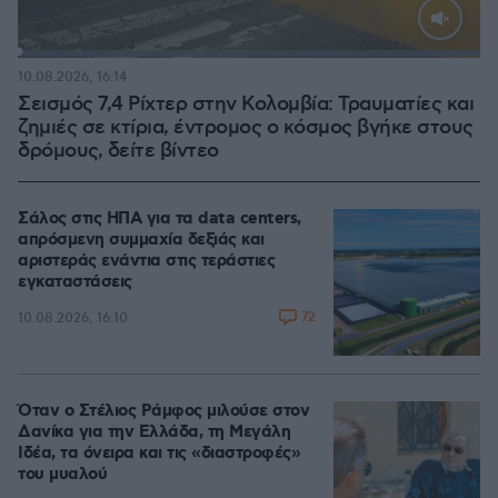
Loaded
:
100.00%
10.08.2026, 16:14
Σεισμός 7,4 Ρίχτερ στην Κολομβία: Τραυματίες και
ζημιές σε κτίρια, έντρομος ο κόσμος βγήκε στους
δρόμους, δείτε βίντεο
Σάλος στις ΗΠΑ για τα data centers,
απρόσμενη συμμαχία δεξιάς και
αριστεράς ενάντια στις τεράστιες
εγκαταστάσεις
72
10.08.2026, 16:10
Όταν ο Στέλιος Ράμφος μιλούσε στον
Δανίκα για την Ελλάδα, τη Μεγάλη
Ιδέα, τα όνειρα και τις «διαστροφές»
του μυαλού