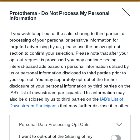
Protothema -
Do Not Process My Personal
Έχουμε ένα απαξιωμένο ΕΣΥ
Information
12.05.2026, 00:02
και οι πολιτικοί έχουν τη δυνατότητα περίθαλψης στο
If you wish to opt-out of the sale, sharing to third parties, or
εξωτερικό
processing of your personal or sensitive information for
targeted advertising by us, please use the below opt-out
ΑΠΑΝΤΗΣΗ
section to confirm your selection. Please note that after your
opt-out request is processed you may continue seeing
Δημήτρης
interest-based ads based on personal information utilized by
11.05.2026, 23:54
us or personal information disclosed to third parties prior to
Παρτον ένα..χτυπά τον άλλον,είναι όλοι οι πολιτικοί
your opt-out. You may separately opt-out of the further
disclosure of your personal information by third parties on the
ανεξάρτητου κόμματος...Το ότι πήγε ένας πολιτικός
IAB’s list of downstream participants. This information may
στη Γερμανία,για αποκατάσταση,είναι το λιγότερους
also be disclosed by us to third parties on the
IAB’s List of
και μακάρι να επανέλθει ο ανθρωπος... Εδώ
Downstream Participants
that may further disclose it to other
πληρώνουμε Πακιστανούς, αφγανούς,Ιρακινούς,κ
third parties.
όλη τη Σάρα κ Μάρα με επιδόματα,κ με
προτεραιότητα στα νοσοκομεία,εδώ σήμερα μάθαμε
Please note that this website/app uses one or more Google
Personal Data Processing Opt Outs
ότι ο γλυκούλης πρόεδρος του ΠΑΣΟΚ τολμά να μας
services and may gather and store information including but
λέει ότι έχει καταθέσεις στο εξωτερικό και ξέχασε να
not limited to your visit or usage behaviour. You may click to
I want to opt-out of the Sharing of my