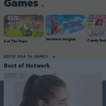
Games
Northern Heights
Candy Bub
Cut The Rope
ΔΕΙΤΕ ΟΛΑ ΤΑ GAMES
Best of Network