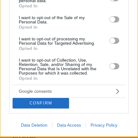
personal data.
τά δηλωσειεπίσης οΑριστερουλης Τσίπρας έχει πλέον
grant or deny consent to Google and its third-party tags to
Opted In
στη κατοχή του από όπως λέει κληρονομιά δύο
use your data for below specified purposes in below Google
σπιταρονες στο Διόνυσο η εξαφανισμένη Κανέλλη
consent section.
I want to opt-out of the Sale of my
σπιταρονα στην Εκάλη ,ο Αριστερός Παπαδημούλης
Personal Data.
Opted In
40ακινητα περίπου κ δε μιλώ για δεξιούς, γιατί αυτοί
έχουν τη μισή Αθηνα δικιά τους .. Επομένως που το
I want to opt-out of processing my
πρόβλημα,αφού κ εμείς τους ψηφίζουμε είμαστε ίδιοι
Personal Data for Targeted Advertising.
Opted In
με αυτούς κ εάν είμαστε πολιτικοί τα ίδια θα
κάναμε..Εδώ φθάσαμε να τιμούμε το λαμόγιο τον
I want to opt-out of Collection, Use,
Βενιζελο , ε..τι μέλλον να έχει αυτή η χώρα ..
Retention, Sale, and/or Sharing of my
Personal Data that Is Unrelated with the
ΑΠΑΝΤΗΣΗ
Purposes for which it was collected.
Opted In
Το φυτό σε κέντρο αποκατάστασης στη Γερμανία
Google consents
11.05.2026, 23:07
Τον Σουμάχερ δεν κατάφεραν να σώσουν, θα
CONFIRM
σώσουν τον Γιώργο Μυλωνάκη;; Auf Wiedersehen!
(Αουφιντερζεν) George Mylonakis
Data Deletion
Data Access
Privacy Policy
ΑΠΑΝΤΗΣΗ