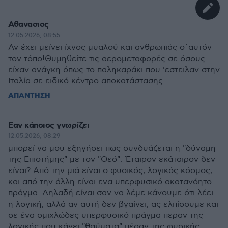
Αθανασιος
12.05.2026, 08:55
Αν έχει μείνει ίχνος μυαλού και ανθρωπιάς σ΄αυτόν
τον τόπο!Θυμηθείτε τις αερομεταφορές σε όσους
είχαν ανάγκη όπως το παληκαράκι που 'εστειλαν στην
Ιταλία σε ειδικό κέντρο αποκατάστασης.
ΑΠΑΝΤΗΣΗ
Εαν κάποιος γνωρίζει
12.05.2026, 08:29
μπορεί να μου εξηγήσει πως συνδυάζεται η "δύναμη
της Επιστήμης" με τον "Θεό". Έταιρον εκάταιρον δεν
είναι? Από την μιά είναι ο φυσικός, λογικός κόσμος,
και από την άλλη είναι ενα υπερφυσικό ακατανόητο
πράγμα. Δηλαδή είναι σαν να λέμε κάνουμε ότι λέει
η λογική, αλλά αν αυτή δεν βγαίνει, ας ελπίσουμε και
σε ένα ομιχλώδες υπερφυσικό πράγμα περαν της
λογικής που κάνει "θαύματα" πέραν της φυσικής.