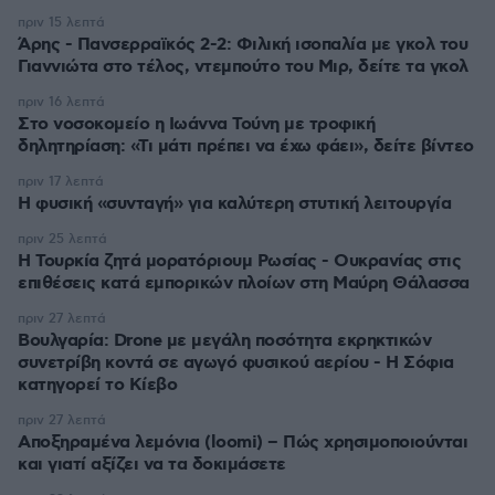
πριν 15 λεπτά
Άρης - Πανσερραϊκός 2-2: Φιλική ισοπαλία με γκολ του
Γιαννιώτα στο τέλος, ντεμπούτο του Μιρ, δείτε τα γκολ
πριν 16 λεπτά
Στο νοσοκομείο η Ιωάννα Τούνη με τροφική
δηλητηρίαση: «Τι μάτι πρέπει να έχω φάει», δείτε βίντεο
πριν 17 λεπτά
Η φυσική «συνταγή» για καλύτερη στυτική λειτουργία
πριν 25 λεπτά
Η Τουρκία ζητά μορατόριουμ Ρωσίας - Ουκρανίας στις
επιθέσεις κατά εμπορικών πλοίων στη Μαύρη Θάλασσα
πριν 27 λεπτά
Βουλγαρία: Drone με μεγάλη ποσότητα εκρηκτικών
συνετρίβη κοντά σε αγωγό φυσικού αερίου - Η Σόφια
κατηγορεί το Κίεβο
πριν 27 λεπτά
Αποξηραμένα λεμόνια (loomi) – Πώς χρησιμοποιούνται
και γιατί αξίζει να τα δοκιμάσετε