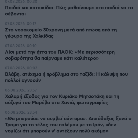
07.08.2026, 00:30
Παιδιά και κατοικίδια: Πώς μαθαίνουμε στα παιδιά να τα
σέβονται
07.08.2026, 00:17
Στο νοσοκομείο 30χρονη μετά από πτώση από τη
γέφυρα της Χαλκίδας
07.08.2026, 00:10
Λίσι μετά την ήττα του ΠΑΟΚ: «Με περισσότερη
σοβαρότητα θα παίρναμε κάτι καλύτερο»
07.08.2026, 00:03
Βλάβη, ατύχημα ή πρόβλημα στο ταξίδι; Η κάλυψη που
πολλοί αγνοούν
06.08.2026, 23:57
Χαλαρή έξοδος για τον Κυριάκο Μητσοτάκη και τη
σύζυγό του Μαρέβα στα Χανιά, φωτογραφίες
06.08.2026, 23:54
«Θα μπορούσε να συμβεί σύντομα»: Αισιόδοξος ξανά ο
Τραμπ για το τέλος του πολέμου με το Ιράν, «δεν
νομίζω ότι μπορούν ν' αντέξουν πολύ ακόμα»