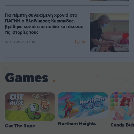
Για πέμπτη συνεχόμενη χρονιά στο
ΠΑΓΝΗ ο Βλαδίμηρος Κυριακίδης,
βρέθηκε κοντά στα παιδιά και άκουσε
τις ιστορίες τους
16
06.08.2026, 17:38
Games
Northern Heights
Candy Bub
Cut The Rope