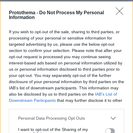
EMAIL
Protothema -
Do Not Process My Personal
Information
If you wish to opt-out of the sale, sharing to third parties, or
processing of your personal or sensitive information for
ΣΧΌΛΙΟ *
targeted advertising by us, please use the below opt-out
section to confirm your selection. Please note that after your
opt-out request is processed you may continue seeing
interest-based ads based on personal information utilized by
us or personal information disclosed to third parties prior to
your opt-out. You may separately opt-out of the further
disclosure of your personal information by third parties on the
IAB’s list of downstream participants. This information may
also be disclosed by us to third parties on the
IAB’s List of
Απομένουν
2500
χαρακτήρες
Downstream Participants
that may further disclose it to other
third parties.
Please note that this website/app uses one or more Google
Personal Data Processing Opt Outs
services and may gather and store information including but
not limited to your visit or usage behaviour. You may click to
I want to opt-out of the Sharing of my