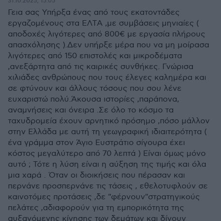
31.10.2025, 15:05
Γεια σας Υπήρξα ένας από τους εκατοντάδες
εργαζομένους στα ΕΛΤΑ ,με συμβάσεις μηνιαίες (
αποδοχές λιγότερες από 800€ με εργασία πλήρους
απασχόλησης ).Δεν υπήρξε μέρα που να μη μοίρασα
λιγότερες από 150 επιστολές και μικροδέματα
,ανεξάρτητα από τις καιρικές συνθήκες. Γνώρισα
χιλιάδες ανθρώπους που τους έλεγες καλημέρα και
σε φτύνουν και άλλους τόσους που σου λένε
ευχαριστώ πολύ.Άκουσα ιστορίες ,παράπονα,
αναμνήσεις και όνειρα .Σε όλο το κόσμο τα
ταχυδρομεία έχουν αρνητικό πρόσημο ,πόσο μάλλον
στην Ελλάδα με αυτή τη γεωγραφική ιδιαιτερότητα (
ένα γράμμα στον Άγιο Ευστράτιο σίγουρα έχει
κόστος μεγαλύτερο από 70 λεπτά ) Είναι όμως μόνο
αυτό ; Τότε η λύση είναι η αύξηση της τιμής και όλα
μια χαρά . Όταν οι διοικήσεις που πέρασαν και
περνάνε προσπερνάνε τις τάσεις , εθελοτυφλούν σε
καινοτόμες προτάσεις ,δε "φέρνουν"στρατηγικούς
πελάτες ,αδιαφορούν για τη εμπορικότητα της
αυξανόμενης κίνησης των δεμάτων και δίνουν