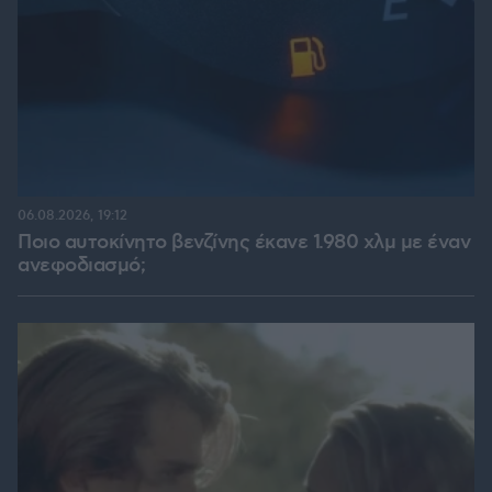
06.08.2026, 19:12
Ποιο αυτοκίνητο βενζίνης έκανε 1.980 χλμ με έναν
ανεφοδιασμό;