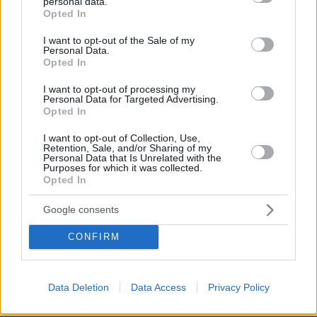
personal data.
grant or deny consent to Google and its third-party tags to
Opted In
use your data for below specified purposes in below Google
* Υποχρεωτικά πεδία
consent section.
I want to opt-out of the Sale of my
Personal Data.
Opted In
I want to opt-out of processing my
ΡΟΗ ΕΙΔΗΣΕΩΝ
Personal Data for Targeted Advertising.
Opted In
Ειδήσεις
Δημοφιλή
Σχολιασμένα
I want to opt-out of Collection, Use,
Retention, Sale, and/or Sharing of my
πριν 15 λεπτά
Personal Data that Is Unrelated with the
Νεκρός σε πισίνα 24χρονος που κατηγορήθηκε ότι
Purposes for which it was collected.
Opted In
εξαπάτησε πρώην αστέρες του NFL
πριν 37 λεπτά
Google consents
Συναγερμός στη Σαουδική Αραβία μετά από
πληροφορίες για επικείμενες επιθέσεις από ιρακινές
CONFIRM
οργανώσεις και Χούθι
07.08.2026, 00:57
Ο Ρόμπι Γουίλιαμς έφυγε, αλλά το γιγαντιαίο ρομπότ
Data Deletion
Data Access
Privacy Policy
του έμεινε και «τρομάζει» τους γείτονες