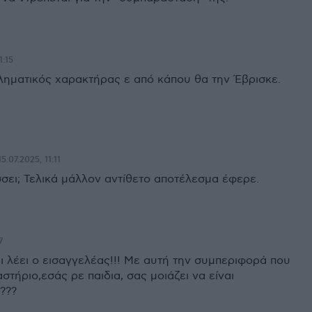
1:15
ληματικός χαρακτήρας ε από κάπου θα την Έβρισκε.
15.07.2025, 11:11
σσει; Τελικά μάλλον αντίθετο αποτέλεσμα έφερε.
7
ι λέει ο εισαγγελέας!!! Με αυτή την συμπεριφορά που
αστήριο,εσάς ρε παιδια, σας μοιάζει να είναι
???