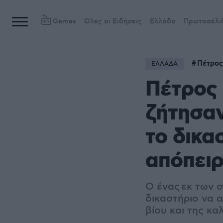
Games
Όλες οι Ειδήσεις
Ελλάδα
Πρωτοσέλι
Πέτρος
ΕΛΛΑΔΑ
Πέτρος 
ζήτησαν
το δικα
απόπειρ
Ο ένας εκ των 
δικαστήριο να 
βίου και της κ