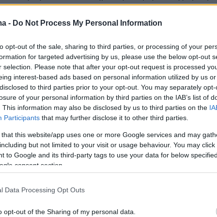
ύ Κική Πακιρτζίδου.
ma -
Do Not Process My Personal Information
ς το λόγο ο εισαγγελέας της έδρας πρότεινε
to opt-out of the sale, sharing to third parties, or processing of your per
ιστεί στον ηθοποιό το ελαφρυντικό του
formation for targeted advertising by us, please use the below opt-out s
ου, όπως επίσης και το ελαφρυντικό της
r selection. Please note that after your opt-out request is processed y
εριφοράς μετά τη πράξη. «Φρονώ ότι έχει
eing interest-based ads based on personal information utilized by us or
disclosed to third parties prior to your opt-out. You may separately opt-
τραφεί σε σχέση με τη τήρηση της
losure of your personal information by third parties on the IAB’s list of
, ότι είναι νοματαγής πλέον πολίτης» είπε ο
. This information may also be disclosed by us to third parties on the
IA
 της έδρας.
Participants
that may further disclose it to other third parties.
 that this website/app uses one or more Google services and may gath
ήμερα:
including but not limited to your visit or usage behaviour. You may click 
 to Google and its third-party tags to use your data for below specifi
ogle consent section.
οχος ο Πέτρος Φιλιππίδης για δυο απόπειρε
έσπασαν σε λυγμούς οι γυναίκες που τον
l Data Processing Opt Outs
γείλει
o opt-out of the Sharing of my personal data.