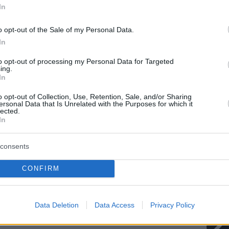
In
νει τις αποζημιώσεις και τους τραυματίες τη
ου έφυγε από τον... παρκαδόρο στο Κολωνάκι;
o opt-out of the Sale of my Personal Data.
In
με live κολποσκόπηση στο Φεστιβάλ Αθηνών
to opt-out of processing my Personal Data for Targeted
ing.
ογραφίες)
In
o opt-out of Collection, Use, Retention, Sale, and/or Sharing
ersonal Data that Is Unrelated with the Purposes for which it
protothema.gr στο Google News
το
και μάθετε πρώτοι
lected.
εις
In
Ειδήσεις
 τελευταίες
από την Ελλάδα και τον Κόσμο, τη
consents
Protothema.gr
μβαίνουν, στο
CONFIRM
ΙΑ
ΠΡΟΣΘΗΚΗ ΣΧΟΛΙΟΥ
(10)
Data Deletion
Data Access
Privacy Policy