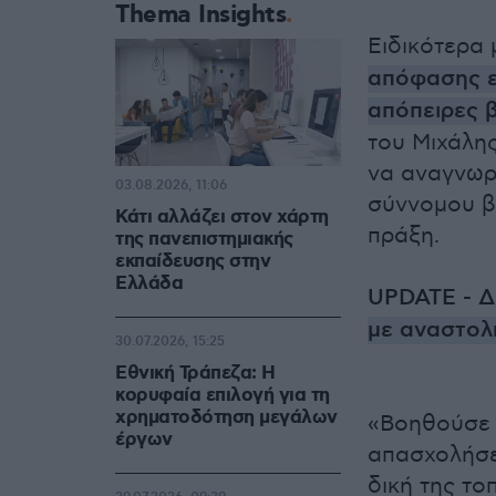
Thema Insights
Ειδικότερα
απόφασης επ
απόπειρες 
του Μιχάλη
να αναγνωρί
03.08.2026, 11:06
σύννομου β
Κάτι αλλάζει στον χάρτη
πράξη.
της πανεπιστημιακής
εκπαίδευσης στην
Ελλάδα
UPDATE - Δ
με αναστολ
30.07.2026, 15:25
Εθνική Τράπεζα: Η
κορυφαία επιλογή για τη
χρηματοδότηση μεγάλων
«Βοηθούσε 
έργων
απασχολήσει
δική της το