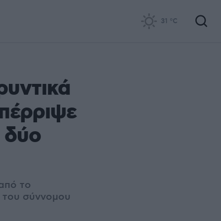
31
°C
ρυντικά
απέρριψε
ς δύο
από το
ά του σύννομου