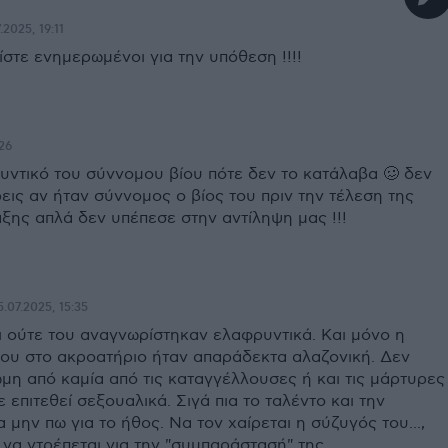
.2025, 19:11
στε ενημερωμένοι για την υπόθεση !!!!
:26
υντικό του σύννομου βίου πότε δεν το κατάλαβα 🥴 δεν
εις αν ήταν σύννομος ο βίος του πριν την τέλεση της
ξης απλά δεν υπέπεσε στην αντίληψη μας !!!
5.07.2025, 15:35
ι ούτε του αναγνωρίστηκαν ελαφρυντικά. Και μόνο η
ου στο ακροατήριο ήταν απαράδεκτα αλαζονική. Δεν
μη από καμία από τις καταγγέλλουσες ή και τις μάρτυρες
ε επιτεθεί σεξουαλικά. Σιγά πια το ταλέντο και την
α μην πω για το ήθος. Να τον χαίρεται η σύζυγός του...,
να ντρέπεται για την "συμπαράστασή" της.