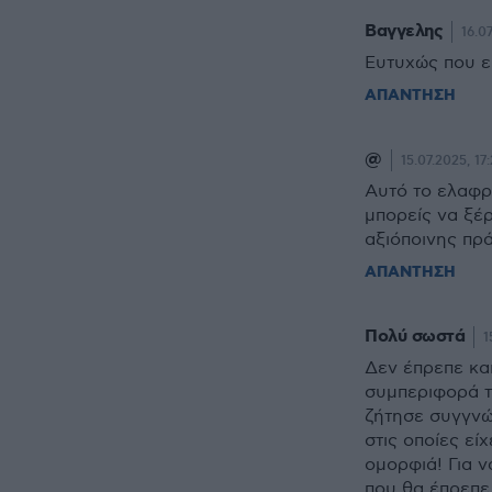
Βαγγελης
16.07
Ευτυχώς που εί
ΑΠΑΝΤΗΣΗ
@
15.07.2025, 17
Αυτό το ελαφρ
μπορείς να ξέρ
αξιόποινης πρά
ΑΠΑΝΤΗΣΗ
Πολύ σωστά
1
Δεν έπρεπε κα
συμπεριφορά τ
ζήτησε συγγνώ
στις οποίες είχ
ομορφιά! Για ν
που θα έπρεπε 