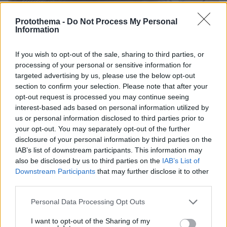
Protothema -
Do Not Process My Personal
Information
If you wish to opt-out of the sale, sharing to third parties, or
processing of your personal or sensitive information for
targeted advertising by us, please use the below opt-out
section to confirm your selection. Please note that after your
opt-out request is processed you may continue seeing
interest-based ads based on personal information utilized by
us or personal information disclosed to third parties prior to
your opt-out. You may separately opt-out of the further
disclosure of your personal information by third parties on the
IAB’s list of downstream participants. This information may
also be disclosed by us to third parties on the
IAB’s List of
Downstream Participants
that may further disclose it to other
third parties.
08.08.2026, 18:08
Please note that this website/app uses one or more Google
Personal Data Processing Opt Outs
Μυστήριο 3.500 ετών στη Σαντορίνη: Ο 15χρονος
services and may gather and store information including but
που δεν πρόλαβε να ξεφύγει από το τσουνάμι
not limited to your visit or usage behaviour. You may click to
I want to opt-out of the Sharing of my