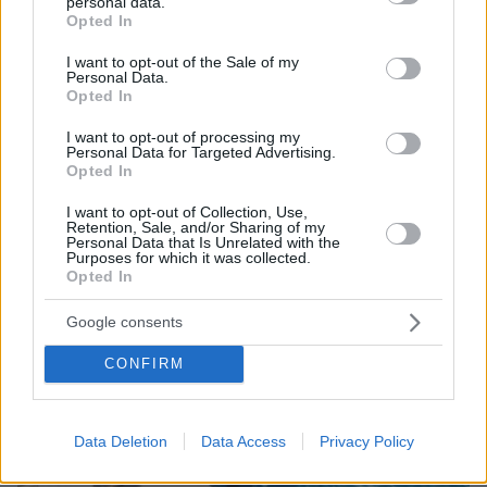
personal data.
μπορεί ν' αλλάξει τη χρονολογία της μεγάλης
grant or deny consent to Google and its third-party tags to
Opted In
έκρηξης
use your data for below specified purposes in below Google
consent section.
I want to opt-out of the Sale of my
Personal Data.
Opted In
I want to opt-out of processing my
Personal Data for Targeted Advertising.
Opted In
I want to opt-out of Collection, Use,
Retention, Sale, and/or Sharing of my
Personal Data that Is Unrelated with the
Purposes for which it was collected.
Opted In
Google consents
CONFIRM
Data Deletion
Data Access
Privacy Policy