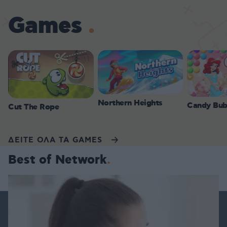
Games
Northern Heights
Candy Bub
Cut The Rope
ΔΕΙΤΕ ΟΛΑ ΤΑ GAMES
Best of Network