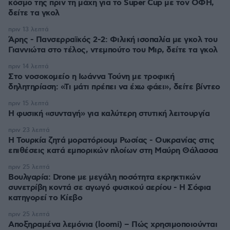
κόσμο της πριν τη μάχη για το Super Cup με τον ΟΦΗ,
δείτε τα γκολ
πριν 13 λεπτά
Άρης - Πανσερραϊκός 2-2: Φιλική ισοπαλία με γκολ του
Γιαννιώτα στο τέλος, ντεμπούτο του Μιρ, δείτε τα γκολ
πριν 14 λεπτά
Στο νοσοκομείο η Ιωάννα Τούνη με τροφική
δηλητηρίαση: «Τι μάτι πρέπει να έχω φάει», δείτε βίντεο
πριν 15 λεπτά
Η φυσική «συνταγή» για καλύτερη στυτική λειτουργία
πριν 23 λεπτά
Η Τουρκία ζητά μορατόριουμ Ρωσίας - Ουκρανίας στις
επιθέσεις κατά εμπορικών πλοίων στη Μαύρη Θάλασσα
πριν 25 λεπτά
Βουλγαρία: Drone με μεγάλη ποσότητα εκρηκτικών
συνετρίβη κοντά σε αγωγό φυσικού αερίου - Η Σόφια
κατηγορεί το Κίεβο
πριν 25 λεπτά
Αποξηραμένα λεμόνια (loomi) – Πώς χρησιμοποιούνται