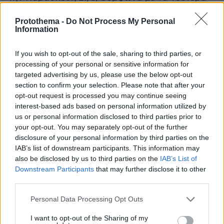
προγνωστικά στοιχεία, θα σημειωθούν αρκετά
Protothema -
Do Not Process My Personal
υψηλές θερμοκρασίες που θα επηρεάσουν και
Information
το μεγαλύτερο μέρος της χώρας. Ωστόσο η
ατμόσφαιρα από πλευράς σκόνης θα είναι
If you wish to opt-out of the sale, sharing to third parties, or
καθαρή λόγω των βοριάδων, ενώ την
processing of your personal or sensitive information for
targeted advertising by us, please use the below opt-out
Παρασκευή, τελευταία μέρα του καύσωνα, θα
section to confirm your selection. Please note that after your
σημειωθούν και τοπικές μπόρες ή και
opt-out request is processed you may continue seeing
καταιγίδες στη Βόρεια Ελλάδα από το μεσημέρι
interest-based ads based on personal information utilized by
και μετά. Παρουσιάζεται και ο χάρτης της
us or personal information disclosed to third parties prior to
πορείας των μέγιστων θερμοκρασιών σε
your opt-out. You may separately opt-out of the further
disclosure of your personal information by third parties on the
διάφορα ευπαθή στη ζέστη τμήματα της χώρας
IAB’s list of downstream participants. This information may
από την Τετάρτη (πιο ήπια μέρα) έως την
also be disclosed by us to third parties on the
IAB’s List of
Παρασκευή (κορύφωση του καύσωνα).
Downstream Participants
that may further disclose it to other
third parties.
ΠΟΥ ΘΑ ΦΤΑΣΕΙ Ο ΥΔΡΑΡΓΥΡΟΣ ΣΤΙΣ 5
Please note that this website/app uses one or more Google
Personal Data Processing Opt Outs
ΜΕΓΑΛΥΤΕΡΕΣ ΠΟΛΕΙΣ ΤΗΣ ΧΩΡΑΣ
services and may gather and store information including but
not limited to your visit or usage behaviour. You may click to
I want to opt-out of the Sharing of my