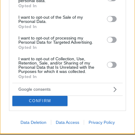
personal data.
grant or deny consent to Google and its third-party tags to
ΑΘΗΝΑ:
Opted In
use your data for below specified purposes in below Google
consent section.
I want to opt-out of the Sale of my
Τετάρτη : 38°C
Personal Data.
Opted In
Πέμπτη : 39-40°C
Παρασκευή : 40-41°C
I want to opt-out of processing my
Personal Data for Targeted Advertising.
Σάββατο : 37-38°C
Opted In
Κυριακή : 34°C
I want to opt-out of Collection, Use,
Retention, Sale, and/or Sharing of my
ΘΕΣΣΑΛΟΝΙΚΗ
Personal Data that Is Unrelated with the
Purposes for which it was collected.
Opted In
Τετάρτη : 37-38°C
Google consents
Πέμπτη : 38°C
Παρασκευή : 38-39°C
CONFIRM
Σάββατο : 35-36°C
Κυριακή : 35°C
Data Deletion
Data Access
Privacy Policy
ΠΑΤΡΑ