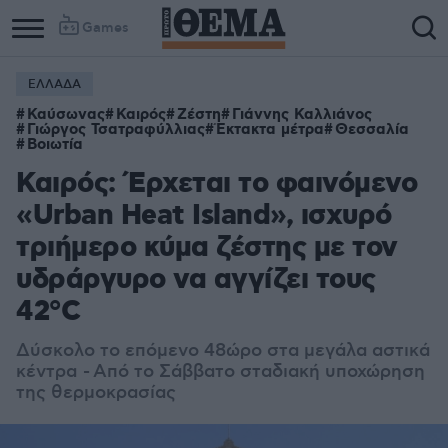
Games
ΕΛΛΑΔΑ
Καύσωνας
Καιρός
Ζέστη
Γιάννης Καλλιάνος
Γιώργος Τσατραφύλλιας
Έκτακτα μέτρα
Θεσσαλία
Βοιωτία
Καιρός: Έρχεται το φαινόμενο
«Urban Heat Island», ισχυρό
τριήμερο κύμα ζέστης με τον
υδράργυρο να αγγίζει τους
42°C
Δύσκολο το επόμενο 48ώρο στα μεγάλα αστικά
κέντρα - Από το Σάββατο σταδιακή υποχώρηση
της θερμοκρασίας