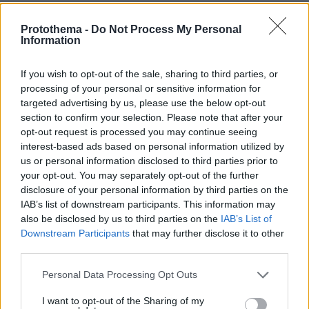
Protothema -
Do Not Process My Personal
Information
If you wish to opt-out of the sale, sharing to third parties, or
processing of your personal or sensitive information for
targeted advertising by us, please use the below opt-out
section to confirm your selection. Please note that after your
opt-out request is processed you may continue seeing
interest-based ads based on personal information utilized by
us or personal information disclosed to third parties prior to
your opt-out. You may separately opt-out of the further
disclosure of your personal information by third parties on the
IAB’s list of downstream participants. This information may
also be disclosed by us to third parties on the
IAB’s List of
Χαλάζι στα Γρεβενά, καταιγίδα στην Κοζάνη
Downstream Participants
that may further disclose it to other
third parties.
Μηλιά Γρεβενών
Την ίδια ώρα, στη
το χαλάζι,
που έπεσε το μεσημέρι ξεπέρασε το μέγεθος
Please note that this website/app uses one or more Google
Personal Data Processing Opt Outs
services and may gather and store information including but
ενός καρυδιού. Σκέπασε σιτηρά και κηπευτικά
not limited to your visit or usage behaviour. You may click to
I want to opt-out of the Sharing of my
με τους αγρότες να ανησυχούν για τις σοδειές