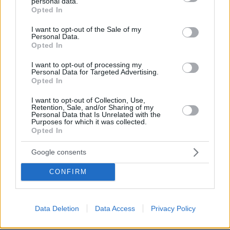
personal data.
grant or deny consent to Google and its third-party tags to
Opted In
τους, σύμφωνα με το
kozanimedia.gr
.
use your data for below specified purposes in below Google
consent section.
I want to opt-out of the Sale of my
Personal Data.
Παράλληλα, καταιγίδα έπληξε το Τσοτύλι
Opted In
Κοζάνης, πλημμυρίζοντας αυλές σπιτιών και
δρόμους.
I want to opt-out of processing my
Personal Data for Targeted Advertising.
Opted In
Αναλυτικά ο καιρός την Κυριακή, σύμφωνα με την
ΕΜΥ
I want to opt-out of Collection, Use,
Retention, Sale, and/or Sharing of my
Personal Data that Is Unrelated with the
Στην κεντρική Μακεδονία και την ανατολική
Purposes for which it was collected.
Θεσσαλία και το νότιο Ιόνιο λίγες νεφώσεις
Opted In
παροδικά αυξημένες με τοπικές βροχές ή
Google consents
όμβρους κυρίως τις μεσημβρινές -
απογευματινές ώρες. Στην υπόλοιπη χώρα
CONFIRM
γενικά αίθριος καιρός και μόνο κατά τόπους
στα ηπειρωτικά και το Ιόνιο τις μεσημβρινές -
Data Deletion
Data Access
Privacy Policy
απογευματινές ώρες θα αναπτυχθούν
πρόσκαιρες νεφώσεις και στα δυτικά ορεινά,