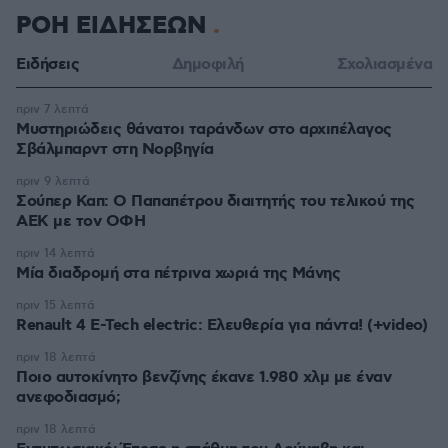
ΡΟΗ ΕΙΔΗΣΕΩΝ
Ειδήσεις
Δημοφιλή
Σχολιασμένα
πριν 7 λεπτά
Μυστηριώδεις θάνατοι ταράνδων στο αρχιπέλαγος
Σβάλμπαρντ στη Νορβηγία
πριν 9 λεπτά
Σούπερ Καπ: Ο Παπαπέτρου διαιτητής του τελικού της
ΑΕΚ με τον ΟΦΗ
πριν 14 λεπτά
Μία διαδρομή στα πέτρινα χωριά της Μάνης
πριν 15 λεπτά
Renault 4 E-Tech electric: Ελευθερία για πάντα! (+video)
πριν 18 λεπτά
Ποιο αυτοκίνητο βενζίνης έκανε 1.980 χλμ με έναν
ανεφοδιασμό;
πριν 18 λεπτά