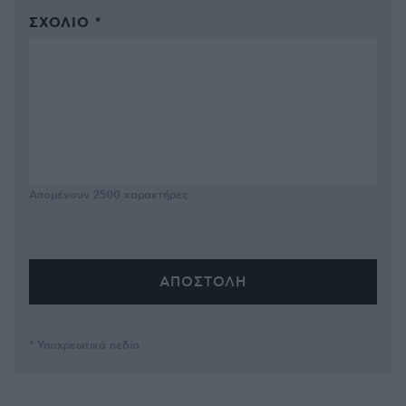
ΣΧΌΛΙΟ *
Απομένουν
2500
χαρακτήρες
* Υποχρεωτικά πεδία