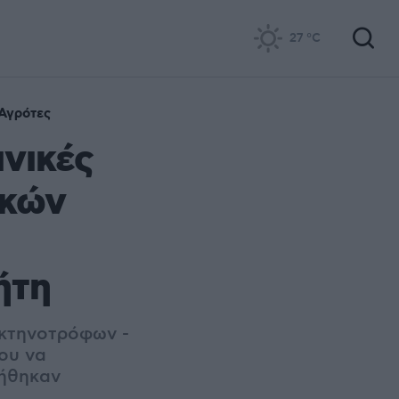
27
°C
Αγρότες
ινικές
ικών
ήτη
 κτηνοτρόφων -
νου να
γήθηκαν