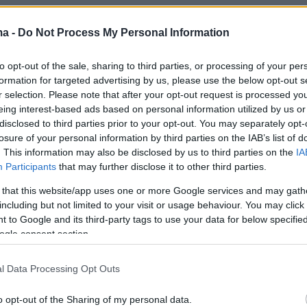
ς έρευνας σε πανελλαδική έκταση το έχει
η εισαγγελέας Πόπη Παπανδρέου, που
ma -
Do Not Process My Personal Information
ο ελληνικό τμήμα της Ευρωπαϊκής
to opt-out of the sale, sharing to third parties, or processing of your per
ς. Η κυρία Παπανδρέου έδωσε εντολή και
formation for targeted advertising by us, please use the below opt-out s
οιήθηκαν
αιφνιδιαστικοί έλεγχοι και
r selection. Please note that after your opt-out request is processed y
ις
στα γραφεία του Οργανισμού Πληρωμών
eing interest-based ads based on personal information utilized by us or
disclosed to third parties prior to your opt-out. You may separately opt-
 Ενισχύσεων (ΟΠΕΚΕ) τόσο στα κεντρικά
losure of your personal information by third parties on the IAB’s list of
 οργανισμού στην Αθήνα, όσο και στην Κρήτη
. This information may also be disclosed by us to third parties on the
IA
 ανατέθηκαν από την Ευρωπαϊκή Εισαγγελία
Participants
that may further disclose it to other third parties.
σία Εσωτερικών Υποθέσεων της ΕΛ.ΑΣ. και η
 that this website/app uses one or more Google services and may gath
ρά κυρίως την περίοδο 2020-2022.
including but not limited to your visit or usage behaviour. You may click 
 to Google and its third-party tags to use your data for below specifi
ogle consent section.
 γνωστό, κατά την έφοδο αστυνομικών
αν έγγραφα, σκληροί δίσκοι υπολογιστών και
l Data Processing Opt Outs
ία, τα οποία σχετίζονται με την χορήγηση
 επιδοτήσεων. Η υπόθεση χαρακτηρίζεται ως
o opt-out of the Sharing of my personal data.