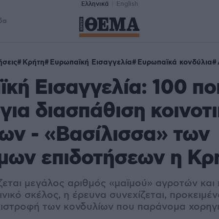
Ελληνικά
English
δα
ήσεις
Κρήτη
Ευρωπαϊκή Εισαγγελία
Ευρωπαϊκά κονδύλια
κή Εισαγγελία: 100 πο
 για διασπάθιση κοινοτ
ων - «Βασίλισσα» των
μων επιδοτήσεων η Κρ
ίζεται μεγάλος αριθμός «μαϊμού» αγροτών και
νικό σκέλος, η έρευνα συνεχίζεται, προκειμέ
πιστροφή των κονδυλίων που παράνομα χορη