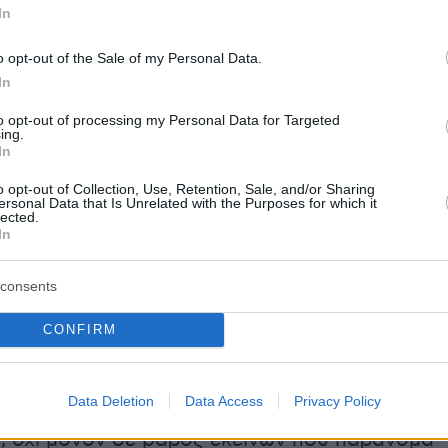
In
σημαντική, καθώς υπάρχουν καταγγελίες για
κατοντάδων εκατομμυρίων ευρώ σε μη
o opt-out of the Sale of my Personal Data.
ς (δηλαδή αγρότες και κτηνοτρόφους
In
. Να σημειωθεί ότι κάθε χρόνο από τον ΟΠΕΚ
to opt-out of processing my Personal Data for Targeted
ι εκατοντάδες εκατομμύρια ευρώ για
ing.
In
 καλλιεργειών, βοσκότοπων κ.λπ.
o opt-out of Collection, Use, Retention, Sale, and/or Sharing
ersonal Data that Is Unrelated with the Purposes for which it
lected.
In
ής έχουν ήδη ασκηθεί ποινικές διώξεις σε
0 άτομα για το «πάρτι» των παράνομων
consents
. Το μεγάλο πάρτι εντοπίζεται σε πολύ υψηλά
ην περιοχή της Κρήτης, καθώς «πάνω από το
CONFIRM
 νόμιμων επιδοτήσεων, αφορά στην Κρήτη».
Data Deletion
Data Access
Privacy Policy
έρευνες συνεχίζονται και κινούνται προς κάθε
, όχι μόνον σε βάρος εκείνων που παράνομα