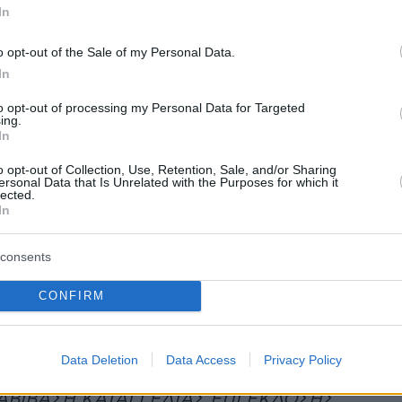
In
 διαδικαστικές ενέργειες ενώπιον του
Ναυτιλίας και Νησιωτικής Πολιτικής (ΥΝΑΝΠ).
o opt-out of the Sale of my Personal Data.
In
πως η Attica Group υπέβαλαν καταγγελία (!!!)
to opt-out of processing my Personal Data for Targeted
ίο για τα έκτακτα δρομολόγια της SEAJETS.
ing.
In
θεση έλαβε δημοσιότητα η Attica Group διά
o opt-out of Collection, Use, Retention, Sale, and/or Sharing
 αρνήθηκε ότι έχει υποβάλει καταγγελία,
ersonal Data that Is Unrelated with the Purposes for which it
lected.
μενη ασφαλώς ότι οι ενέργειές της την
In
αντι του επιβατικού κοινού.
consents
EAJETS έχει στη διάθεσή του τα έγγραφα που
ν την ύπαρξη της καταγγελίας της Attica
CONFIRM
ραφα που διαβιβάστηκαν ορθώς και νομίμως
υργείο Ναυτιλίας (ΥΝΑΝΠ) σε διαβιβαστικό
Data Deletion
Data Access
Privacy Policy
πό το οποίο σας επισυνάπτουμε απόσπασμα)
ΔΙΑΒΙΒΑΣΗ ΚΑΤΑΓΓΕΛΙΑΣ ΕΠΙ ΕΚΔΟΣΗΣ