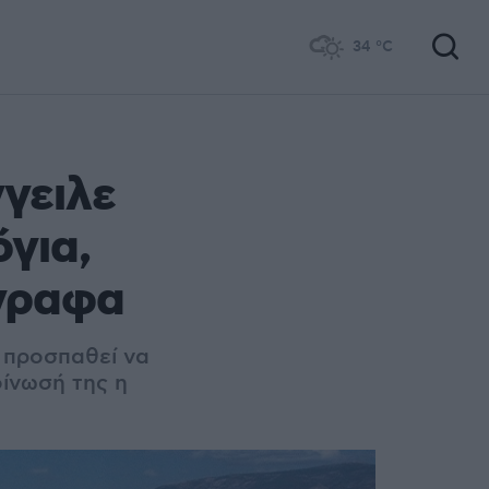
34
°C
γγειλε
για,
γγραφα
υ προσπαθεί να
οίνωσή της η