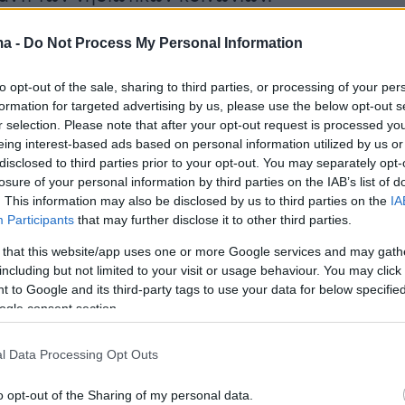
ma -
Do Not Process My Personal Information
η ανακοίνωση:
to opt-out of the sale, sharing to third parties, or processing of your per
κθέτει την Attica Group στο επιβατικό κοινό
formation for targeted advertising by us, please use the below opt-out s
θεί να αποποιηθεί τις ευθύνες των πράξεων
r selection. Please note that after your opt-out request is processed y
eing interest-based ads based on personal information utilized by us or
disclosed to third parties prior to your opt-out. You may separately opt-
losure of your personal information by third parties on the IAB’s list of
AJETS με αίσθημα κοινωνικής ευθύνης είναι
. This information may also be disclosed by us to third parties on the
IA
Participants
that may further disclose it to other third parties.
λα στο επιβατικό κοινό και τους κατοίκους
 εξυπηρετώντας και έκτακτες ανάγκες που
 that this website/app uses one or more Google services and may gath
including but not limited to your visit or usage behaviour. You may click 
ημιουργηθούν. Στο πλαίσιο αυτό, υπήρξε πολύ
 to Google and its third-party tags to use your data for below specifi
τηση για τα νησιά των Κυκλάδων τις ημέρες
ogle consent section.
 με τα υφιστάμενα δρομολόγια να μην
ις ανάγκες. Ανταποκρινόμενη σε αυτό η
l Data Processing Opt Outs
νητοποιήθηκε άμεσα για έκτακτα δρομολόγια
o opt-out of the Sharing of my personal data.
 γραμμή των Κυκλάδων προβαίνοντας στις