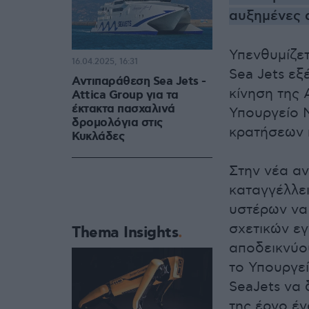
αυξημένες 
Υπενθυμίζε
16.04.2025, 16:31
Sea Jets εξ
Αντιπαράθεση Sea Jets -
κίνηση της 
Attica Group για τα
έκτακτα πασχαλινά
Υπουργείο Ν
δρομολόγια στις
κρατήσεων 
Κυκλάδες
Στην νέα αν
καταγγέλλε
υστέρων να 
σχετικών ε
Thema Insights
αποδεικνύου
το Υπουργεί
SeaJets να 
της έργο έν