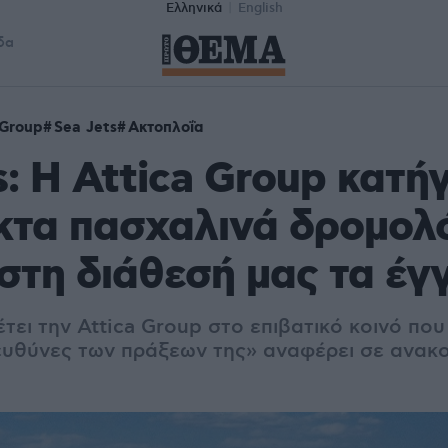
Ελληνικά
English
δα
 Group
Sea Jets
Ακτοπλοΐα
s: Η Attica Group κατή
κτα πασχαλινά δρομολό
στη διάθεσή μας τα έ
τει την Attica Group στο επιβατικό κοινό πο
 ευθύνες των πράξεων της» αναφέρει σε ανακ