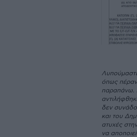
Λυπούμαστε 
όπως πέραν
παραπάνω. 
αντιλήφθηκε
δεν συνάδο
και του Δη
ατυχές στην
να αποποιεί