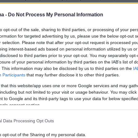
.
ma -
Do Not Process My Personal Information
to opt-out of the sale, sharing to third parties, or processing of your per
ι/ιες μαθητές/τριες θα αξιολογηθούν σε τρία
formation for targeted advertising by us, please use the below opt-out s
τικείμενα, γλώσσα και μαθηματικά (σε κοινές
r selection. Please note that after your opt-out request is processed y
με τους υποψηφίους για τα Πρότυπα Σχολεία,
eing interest-based ads based on personal information utilized by us or
disclosed to third parties prior to your opt-out. You may separately opt-
ρκεια ταυτόχρονης εξέτασης) και
losure of your personal information by third parties on the IAB’s list of
. Οι ερωτήσεις αξιολόγησης είναι κλειστού
. This information may also be disclosed by us to third parties on the
IA
απλής επιλογής.
Participants
that may further disclose it to other third parties.
 that this website/app uses one or more Google services and may gath
όμενοι/ες μαθητές/τριες μπορούν να είναι
including but not limited to your visit or usage behaviour. You may click 
 to Google and its third-party tags to use your data for below specifi
ς για έναν ή περισσότερους ή για όλους τους
ogle consent section.
ως άνω σχολείων. Οι γονείς και κηδεμόνες
ν/τριών θα κληθούν με πρόσκληση, η οποία
l Data Processing Opt Outs
ί στις ιστοσελίδες του υπουργείου Παιδείας,
ων και Αθλητισμού και της Διοικούσας
o opt-out of the Sharing of my personal data.