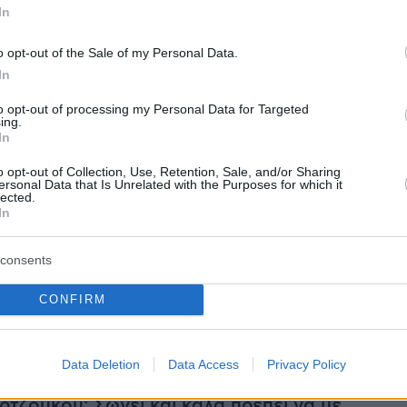
In
Πρότυπων και Πειραματικών Σχολείων
α υποβάλουν ηλεκτρονική αίτηση
o opt-out of the Sale of my Personal Data.
η από τα αναγκαία δικαιολογητικά σε ειδική
In
to opt-out of processing my Personal Data for Targeted
ing.
In
ήμερα:
o opt-out of Collection, Use, Retention, Sale, and/or Sharing
ersonal Data that Is Unrelated with the Purposes for which it
lected.
In
μοντέλο από την Ουκρανία: Εξαφανίστηκε
ρτι στο Ντουμπάι και βρέθηκε 8 μέρες μετά
consents
τη στον δρόμο
CONFIRM
βίντεο: Χταπόδι κάνει βόλτα πάνω στο...
ς καρχαρία
Data Deletion
Data Access
Privacy Policy
ρτζούκου: Σώνει και καλά πρέπει να με