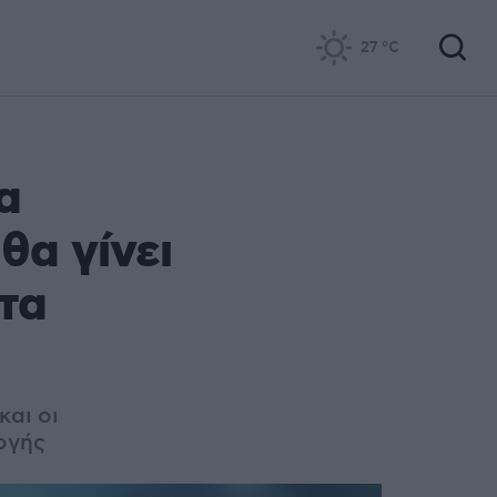
27
°C
α
θα γίνει
τα
και οι
ογής