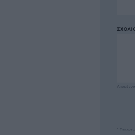
ΣΧΌΛΙΟ
Απομένο
* Υποχρεω