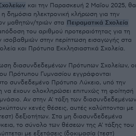
Σχολείων
και την Παρασκευή 2 Μαΐου 2025, θα
 η δημόσια ηλεκτρονική κλήρωση για την
ων μαθητών/τριών στα
Πειραματικά Σχολεία
 απόδοση του αριθμού προτεραιότητας για τη
ν ισοβαθμιών στην περίπτωση εισαγωγής στα
ολεία και Πρότυπα Εκκλησιαστικά Σχολεία.
τωση διασυνδεδεμένων Πρότυπων Σχολείων, ο
του Πρότυπου Γυμνασίου εγγράφονται
στο συνδεδεμένο Πρότυπο Λύκειο, υπό την
 να έχουν ολοκληρώσει επιτυχώς τη φοίτησή
μνάσιο. Αν στην Α' τάξη των διασυνδεδεμένω
κύπτουν κενές θέσεις, αυτές καλύπτονται με
τεστ) δεξιοτήτων. Στα μη διασυνδεδεμένα
εια, το σύνολο των θέσεων της Α' τάξης του
ύπτεται με εξετάσεις (δοκιμασία (τεστ)