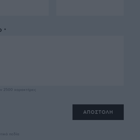
 *
υν
2500
χαρακτήρες
τικά πεδία