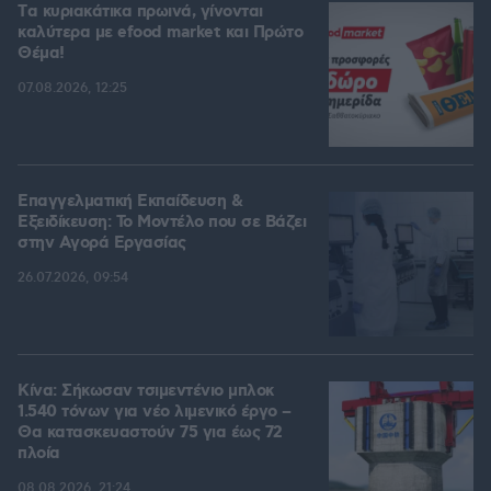
Tα κυριακάτικα πρωινά, γίνονται
καλύτερα με efood market και Πρώτο
Θέμα!
07.08.2026, 12:25
Επαγγελματική Εκπαίδευση &
Εξειδίκευση: Το Mοντέλο που σε Bάζει
στην Aγορά Eργασίας
26.07.2026, 09:54
Κίνα: Σήκωσαν τσιμεντένιο μπλοκ
1.540 τόνων για νέο λιμενικό έργο –
Θα κατασκευαστούν 75 για έως 72
πλοία
08.08.2026, 21:24