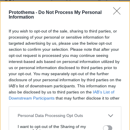
Ειδήσεις
Δημοφιλή
Σχολιασμένα
Protothema -
Do Not Process My Personal
πριν 12 λεπτά
Information
Επτά τρόφιμα που μια διατροφολόγος τρώει για πρωινό
– Για γερή καρδιά και κοφτερό μυαλό
If you wish to opt-out of the sale, sharing to third parties, or
πριν 13 λεπτά
processing of your personal or sensitive information for
Τι έκανε η Κέιτ Μίντλετον στη διάρκεια της θεραπείας
targeted advertising by us, please use the below opt-out
για τον καρκίνο, όταν δεν μπορούσε να συγκεντρωθεί
section to confirm your selection. Please note that after your
opt-out request is processed you may continue seeing
πριν 13 λεπτά
interest-based ads based on personal information utilized by
Φωτεινές επιγραφές: Η επιστροφή μιας διαχρονικής
us or personal information disclosed to third parties prior to
αισθητικής
your opt-out. You may separately opt-out of the further
πριν 14 λεπτά
disclosure of your personal information by third parties on the
Παγκόσμιο Κ20: «Ασημένια» η απίθανη Ρούσσου στα
IAB’s list of downstream participants. This information may
800μ.
also be disclosed by us to third parties on the
IAB’s List of
Downstream Participants
that may further disclose it to other
πριν 14 λεπτά
Είδατε ψύλλους στο σπίτι σας; Πώς θα απαλλαγείτε από
third parties.
τα ανεπιθύμητα αυτά έντομα
Please note that this website/app uses one or more Google
Personal Data Processing Opt Outs
πριν 20 λεπτά
services and may gather and store information including but
Δοκιμάζουμε το υβριδικό Renault Symbioz με τα 160
not limited to your visit or usage behaviour. You may click to
I want to opt-out of the Sharing of my