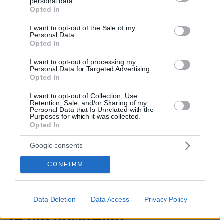
personal data.
άλογα - Πόσο κοστίζει στην Ελλάδα;
grant or deny consent to Google and its third-party tags to
Opted In
use your data for below specified purposes in below Google
πριν 20 λεπτά
consent section.
Κ. Καρτάλης: Η Ευρώπη θερμαίνεται ταχύτερα από
I want to opt-out of the Sale of my
Personal Data.
άλλες ηπείρους
Opted In
ΦΩΤΗΣ ΠΛΙΑΚΟΣ
I want to opt-out of processing my
πριν 25 λεπτά
Personal Data for Targeted Advertising.
Αρης: Τι μάθαμε από το φιλικό με τον Πανσερραϊκό
Opted In
πριν 28 λεπτά
I want to opt-out of Collection, Use,
Σκληρό παζάρι του Ιράν για το Ορμούζ: Οι όροι που
Retention, Sale, and/or Sharing of my
θέτει στις ΗΠΑ για να «ξεκλειδώσει» τα Στενά
Personal Data that Is Unrelated with the
Purposes for which it was collected.
πριν 29 λεπτά
Opted In
Η Βαλέρια Χοψονίδου βάφτισε τον γιο της στη
Βουλιαγμένη, δείτε φωτογραφίες
Google consents
CONFIRM
ΔΕΙΤΕ ΟΛΕΣ ΤΙΣ ΕΙΔΗΣΕΙΣ
Data Deletion
Data Access
Privacy Policy
ΤΑ ΠΙΟ ΔΗΜΟΦΙΛΗ