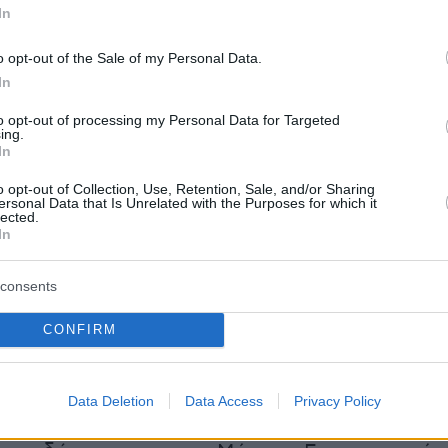
 στις σεισμικές φορτίσεις.
In
 τονίζεται τα σχολεία σε Θήρα, Ίο, Ανάφη και
o opt-out of the Sale of my Personal Data.
In
παραμείνουν κλειστά μέχρι και την Παρασκευ
ίου 2025, ενώ διατηρούνται και όλα τα
to opt-out of processing my Personal Data for Targeted
ing.
 μέτρα.
In
o opt-out of Collection, Use, Retention, Sale, and/or Sharing
ersonal Data that Is Unrelated with the Purposes for which it
lected.
η ανακοίνωση που εξέδωσε το υπουργείο
In
Προστασίας:
consents
CONFIRM
πρωί ο πρόεδρος του ΟΑΣΠ, Καθηγητής
έκκας συγκάλεσε εκ νέου κοινή συνεδρίαση
ιτροπών (της Μόνιμης Eπιστημονικής
Data Deletion
Data Access
Privacy Policy
κτίμησης Σεισμικού Κινδύνου και Μείωσης τη