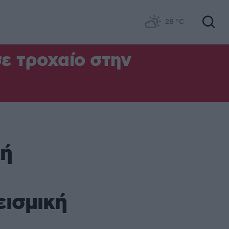
28
°C
σε τροχαίο στην
κή
εισμική