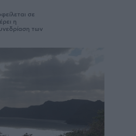
φείλεται σε
έρει η
συνεδρίαση των