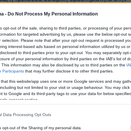
είλεται σε υποθαλάσσια ρήγματα με
ma -
Do Not Process My Personal Information
ΒΑ-ΝΔ και εντάσσεται στο ευρύτερο
 πλαίσιο της περιοχής. Σύμφωνα με τα
to opt-out of the sale, sharing to third parties, or processing of your per
οιχεία, η δραστηριότητα αυτή οφείλεται σε
formation for targeted advertising by us, please use the below opt-out s
ό
τεκτονικής
και βαθύτερου
μαγματισμού».
r selection. Please note that after your opt-out request is processed y
eing interest-based ads based on personal information utilized by us or
disclosed to third parties prior to your opt-out. You may separately opt-
losure of your personal information by third parties on the IAB’s list of
επιστήμονες αναφέρουν ότι «η σεισμική
. This information may also be disclosed by us to third parties on the
IA
Participants
that may further disclose it to other third parties.
ητα εντός της
καλδέρας
παραμένει στα ίδια
ώ παρατηρείται στην ευρύτερη περιοχή της
 that this website/app uses one or more Google services and may gath
including but not limited to your visit or usage behaviour. You may click 
αυξημένη εδαφική παραμόρφωση
η οποία
 to Google and its third-party tags to use your data for below specifi
ίται συνεχώς».
ogle consent section.
νες σημειώνουν ότι με βάση τους μέχρι τώρα
l Data Processing Opt Outs
 δημόσια κτίρια έχουν επιδείξει πολύ καλή
o opt-out of the Sharing of my personal data.