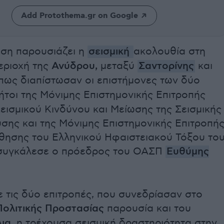
Add Protothema.gr on Google
εση παρουσιάζει η
σεισμική
ακολουθία στη
εριοχή της
Ανύδρου,
μεταξύ
Σαντορίνης
και
ως διαπίστωσαν οι επιστήμονες των δύο
ήτοι της Μόνιμης Eπιστημονικής Eπιτροπής
εισμικού Κινδύνου και Μείωσης της Σεισμικής
σης και της Μόνιμης Επιστημονικής Επιτροπή
ησης του Ελληνικού Ηφαιστειακού Τόξου το
συγκάλεσε ο πρόεδρος του ΟΑΣΠ
Ευθύμης
 τις δύο επιτροπές, που συνεδρίασαν στο
Πολιτικής Προστασίας
παρουσία και του
ια,
η τρέχουσα σεισμική δραστηριότητα στην