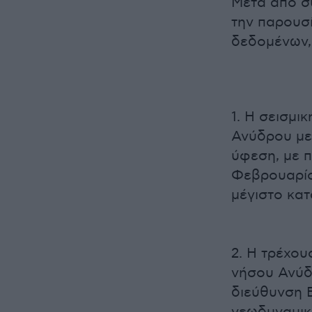
Μετά από συ
την παρουσ
δεδομένων,
1. Η σεισμικ
Ανύδρου με
ύφεση, με π
Φεβρουαρίο
μέγιστο κατ
2. Η τρέχου
νήσου Ανύ
διεύθυνση 