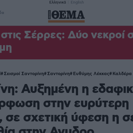
Ελληνικά
English
δα
στις Σέρρες: Δύο νεκροί 
μη
ί
Σεισμοί Σαντορίνη
Σαντορίνη
Ευθύμης Λέκκας
Καλδέρα
νη: Αυξημένη η εδαφι
ρφωση στην ευρύτερη
, σε σχετική ύφεση η σ
θία στην Ανυδρο