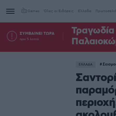
Games
Όλες οι Ειδήσεις
Ελλάδα
Πρωτοσέλι
Τραγωδία 
ΣΥΜΒΑΙΝΕΙ ΤΩΡΑ
Παλαιοκώ
πριν 5 λεπτά
Σεισμο
ΕΛΛΑΔΑ
Σαντορί
παραμό
περιοχή
ακολου