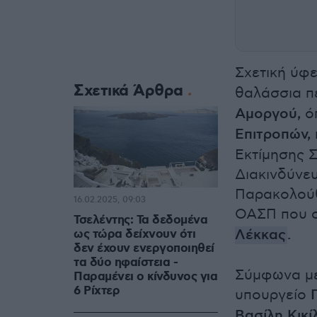
Σχετική ύφ
Σχετικά Άρθρα
θαλάσσια π
Αμοργού,
όπ
Επιτροπών,
Εκτίμησης Σ
Διακινδύνευ
Παρακολούθ
16.02.2025, 09:03
ΟΑΣΠ που 
Τσελέντης: Τα δεδομένα
Λέκκας
.
ως τώρα δείχνουν ότι
δεν έχουν ενεργοποιηθεί
τα δύο ηφαίστεια -
Σύμφωνα με
Παραμένει ο κίνδυνος για
6 Ρίχτερ
υπουργείο
Βασίλη Κικίλ