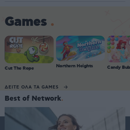
Games
Northern Heights
Candy Bub
Cut The Rope
ΔΕΙΤΕ ΟΛΑ ΤΑ GAMES
Best of Network