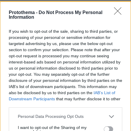
Protothema -
Do Not Process My Personal
Information
If you wish to opt-out of the sale, sharing to third parties, or
processing of your personal or sensitive information for
targeted advertising by us, please use the below opt-out
section to confirm your selection. Please note that after your
opt-out request is processed you may continue seeing
interest-based ads based on personal information utilized by
us or personal information disclosed to third parties prior to
your opt-out. You may separately opt-out of the further
disclosure of your personal information by third parties on the
IAB’s list of downstream participants. This information may
also be disclosed by us to third parties on the
IAB’s List of
Downstream Participants
that may further disclose it to other
third parties.
Please note that this website/app uses one or more Google
Personal Data Processing Opt Outs
services and may gather and store information including but
Loaded
:
100.00%
not limited to your visit or usage behaviour. You may click to
I want to opt-out of the Sharing of my
09.08.2026, 14:15