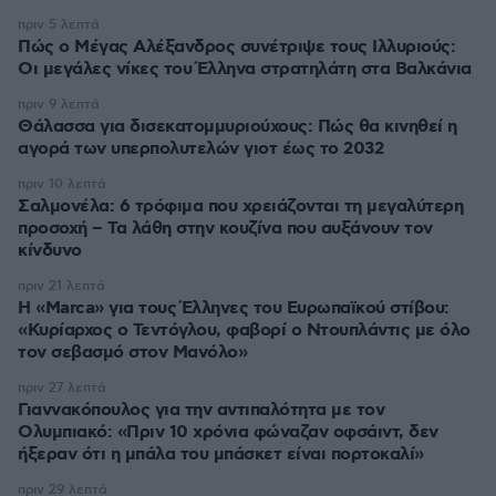
πριν 5 λεπτά
Πώς ο Μέγας Αλέξανδρος συνέτριψε τους Ιλλυριούς:
Οι μεγάλες νίκες του Έλληνα στρατηλάτη στα Βαλκάνια
πριν 9 λεπτά
Θάλασσα για δισεκατομμυριούχους: Πώς θα κινηθεί η
αγορά των υπερπολυτελών γιοτ έως το 2032
πριν 10 λεπτά
Σαλμονέλα: 6 τρόφιμα που χρειάζονται τη μεγαλύτερη
προσοχή – Τα λάθη στην κουζίνα που αυξάνουν τον
κίνδυνο
πριν 21 λεπτά
Η «Marca» για τους Έλληνες του Ευρωπαϊκού στίβου:
«Κυρίαρχος ο Τεντόγλου, φαβορί ο Ντουπλάντις με όλο
τον σεβασμό στον Μανόλο»
πριν 27 λεπτά
Γιαννακόπουλος για την αντιπαλότητα με τον
Ολυμπιακό: «Πριν 10 χρόνια φώναζαν οφσάιντ, δεν
ήξεραν ότι η μπάλα του μπάσκετ είναι πορτοκαλί»
πριν 29 λεπτά