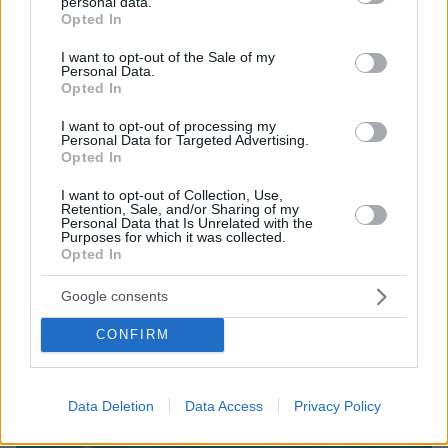
personal data.
grant or deny consent to Google and its third-party tags to
Η Πολιτική Αεροπορία διαπίστωσε κενό στον νόμο
Opted In
use your data for below specified purposes in below Google
όταν ένας... απίθανος τύπος προσγείωσε το
consent section.
ελικόπτερό του στο Σαρακήνικο με εκατοντάδες
I want to opt-out of the Sale of my
Personal Data.
λουόμενους - Παρέμβαση Εισαγγελέα
Opted In
I want to opt-out of processing my
Personal Data for Targeted Advertising.
Opted In
I want to opt-out of Collection, Use,
Retention, Sale, and/or Sharing of my
Personal Data that Is Unrelated with the
Purposes for which it was collected.
Opted In
Google consents
CONFIRM
Data Deletion
Data Access
Privacy Policy