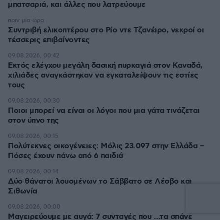
μπατσαριά, και άλλες που λατρεύουμε
πριν μία ώρα
Συντριβή ελικοπτέρου στο Ρίο ντε Τζανέιρο, νεκροί οι
τέσσερις επιβαίνοντες
09.08.2026, 00:42
Εκτός ελέγχου μεγάλη δασική πυρκαγιά στον Καναδά,
χιλιάδες αναγκάστηκαν να εγκαταλείψουν τις εστίες
τους
09.08.2026, 00:30
Ποιοι μπορεί να είναι οι λόγοι που μια γάτα τινάζεται
στον ύπνο της
09.08.2026, 00:15
Πολύτεκνες οικογένειες: Μόλις 23.097 στην Ελλάδα –
Πόσες έχουν πάνω από 6 παιδιά
09.08.2026, 00:14
Δύο θάνατοι λουομένων το Σάββατο σε Λέσβο και
Σιθωνία
09.08.2026, 00:00
Μαγειρεύουμε με αυγά: 7 συνταγές που …τα σπάνε