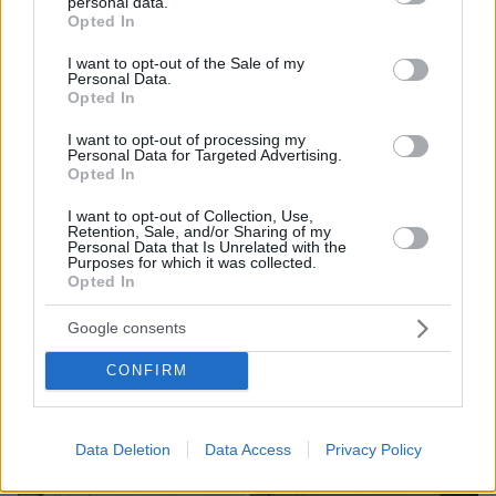
personal data.
grant or deny consent to Google and its third-party tags to
Opted In
use your data for below specified purposes in below Google
consent section.
I want to opt-out of the Sale of my
Personal Data.
Opted In
I want to opt-out of processing my
24.05.2024, 11:00
Personal Data for Targeted Advertising.
«Μου είπαν μην τολμήσεις να μιλήσεις, εδώ δεν είμαστε
Opted In
καλά παιδιά»: Το κύκλωμα των εφοριακών στη Χαλκίδα
απειλούσε τα θύματά του
I want to opt-out of Collection, Use,
Retention, Sale, and/or Sharing of my
Personal Data that Is Unrelated with the
Purposes for which it was collected.
Opted In
Google consents
CONFIRM
Data Deletion
Data Access
Privacy Policy