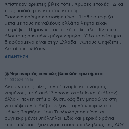
Χτίστηκαν αρκετές βίλες τότε . Χρυσές εποχές . Δικα
τους παιδιά ήταν και τότε και τώρα .
Πασοκονεοδημακρατοθρεμένοι . Ήρθε ο τσιριζα
μετά με τους πειναλέους αλλά τα λεφτά είχαν
στερέψει . Πήραν και αυτοί κάτι ψίχουλα . Κλέφτες
όλοι τους απο πάνω μέχρι χαμηλά . Όλο το σύστημα
διεφθαρμένο είναι στην Ελλάδα . Αυτούς ψηφίζετε .
Αυτοί σας αξίζουν
ΑΠΑΝΤΗΣΗ
@Μην αναρτάς συνεχώς βλακώδη ερωτήματα
24.05.2024, 16:16
Άκου να δεις φίλε, την αδυναμία κατανόησης
κειμένου, μετά από 12 χρόνια σχολείο και (μάλλον)
άλλα 4 πανεπιστήμιο, δυστυχώς δεν μπορώ να στη
γιατρέψω εγώ. Διάβασε ξανά, αργά και φωναχτά
μήπως βοηθήσει: 1ον) Τι αξιολόγηση είχαν οι
συγκεκριμένοι υπάλληλοι; Εδώ και μερικά χρόνια
εφαρμόζεται αξιολόγηση στους υπαλλήλους της ΔΟΥ