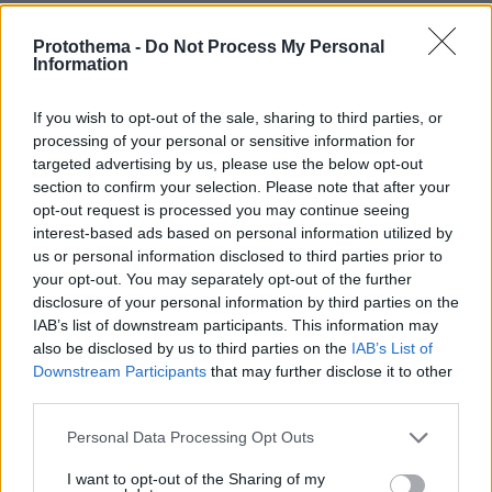
Ειδήσεις
Δείτε όλες τις τελευταίες
από την Ελλάδα
Protothema -
Do Not Process My Personal
και τον Κόσμο, τη στιγμή που συμβαίνουν, στο
Information
Protothema.gr
If you wish to opt-out of the sale, sharing to third parties, or
Σχετικά Άρθρα
processing of your personal or sensitive information for
targeted advertising by us, please use the below opt-out
section to confirm your selection. Please note that after your
opt-out request is processed you may continue seeing
interest-based ads based on personal information utilized by
us or personal information disclosed to third parties prior to
your opt-out. You may separately opt-out of the further
disclosure of your personal information by third parties on the
IAB’s list of downstream participants. This information may
also be disclosed by us to third parties on the
IAB’s List of
Downstream Participants
that may further disclose it to other
third parties.
Please note that this website/app uses one or more Google
Personal Data Processing Opt Outs
services and may gather and store information including but
not limited to your visit or usage behaviour. You may click to
I want to opt-out of the Sharing of my