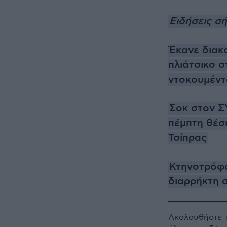
Ειδήσεις σ
Έκανε διακο
πλιάτσικο σ
ντοκουμέντ
Σοκ στον Σ
πέμπτη θέσ
Τσίπρας
Κτηνοτρόφο
διαρρήκτη σ
Ακολουθήστε 