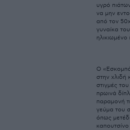
υγρό πιάτων
να μην εντο
από τον 50
γυναίκα του
ηλικιωμένο
Ο «Εσκομπά
στην χλιδή
στιγμές το
πρωινά δίπλ
παραμονή τ
γεύμα του 
όπως μετέδι
καπουτσίνο