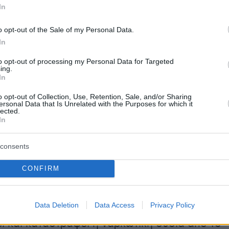
In
ρ της Κρήτης» ήταν γνωστός εδώ και αρκετά
o opt-out of the Sale of my Personal Data.
 Αρχές.
In
to opt-out of processing my Personal Data for Targeted
 που έμελλε να του προσδώσει το προσωνύμι
ing.
In
ης Κρήτης”, είχε διαδραματιστεί στα τέλη
 του 2016, όταν οι αστυνομικοί του Τμήματος
o opt-out of Collection, Use, Retention, Sale, and/or Sharing
ersonal Data that Is Unrelated with the Purposes for which it
ανωμένου Εγκλήματος, μαζί με συναδέλφους
lected.
In
η Δίωξη Ναρκωτικών Ηρακλείου, εντόπισαν
μετά από… πολύωρο σκάψιμο – σε βάθος 60
consents
 σε χωράφι στον δήμο Γόρτυνας, πάνω από 3
ης, η οποία φέρεται να ήταν συσκευασμένη σε
CONFIRM
μπολ.
Data Deletion
Data Access
Privacy Policy
 ότι τα μπολ περιείχαν και ρύζι, προκειμένου
ί και καταστραφεί η ναρκωτική ουσία από το