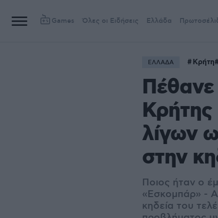
Games
Όλες οι Ειδήσεις
Ελλάδα
Πρωτοσέλι
Κρήτη
ΕΛΛΑΔΑ
Πέθανε 
Κρήτης 
λίγων ω
στην κη
Ποιος ήταν ο έ
«Εσκομπάρ» - Α
κηδεία του τελ
προβλήματος υ