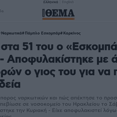
Ελληνικά
English
δα
Ναρκωτικά
Πάμπλο Εσκομπάρ
Καρκίνος
στα 51 του ο «Εσκομπά
- Αποφυλακίστηκε με 
ρών ο γιος του για να 
δεία
μπορος ναρκωτικών και πώς απέκτησε το προ
πεβίωσε σε νοσοκομείο του Ηρακλείου το Σά
έστηκε την Κυριακή - Είχε αποφυλακιστεί λόγ
γείας