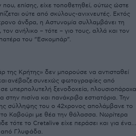
 που, επίσης, είχε τοποθετηθεί, ούτως ώστε
πίζεται ούτε από σκύλους-ανιχνευτές. Εκτός
χρονο άνδρα, η Αστυνομία συλλαμβάνει τη
, τον ανήλικο – τότε – γιο τους, αλλά και τον
 πατέρα του “Εσκομπάρ”.
ρ της Κρήτης» δεν μπορούσε να αντισταθεί
 και ανέβαζε συνεχώς φωτογραφίες από
υ σε υπερπολυτελή ξενοδοχεία, πλουσιοπάροχ
α στην πισίνα και πανάκριβα εστιατόρια. Την
ης σύλληψης του ο 42χρονος απολάμβανε το
στο Καβούρι με θέα την θάλασσα. Νωρίτερα
δε τότε το Cretalive είχε περάσει και για ένα
 από Γλυφάδα.