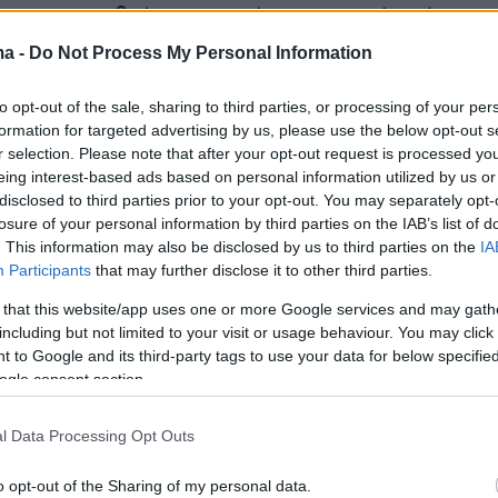
ος του που βρίσκεται υπό προσωρινή κράτηση
τή υπόθεση με το δέμα από την
Ολλανδία
,
ma -
Do Not Process My Personal Information
στη φυλακή.
to opt-out of the sale, sharing to third parties, or processing of your per
formation for targeted advertising by us, please use the below opt-out s
ίχε αποφυλακιστεί τον Ιούνιο του 2023, καθώ
r selection. Please note that after your opt-out request is processed y
ε σε αίτημα αποφυλάκισης με όρους, λόγω
eing interest-based ads based on personal information utilized by us or
disclosed to third parties prior to your opt-out. You may separately opt-
ς διασποράς καρκίνου.
losure of your personal information by third parties on the IAB’s list of
. This information may also be disclosed by us to third parties on the
IA
αι ότι είχε συλληφθεί τον Φεβρουάριο του
Participants
that may further disclose it to other third parties.
ε τον 24χρονο σήμερα γιο του και μια 42χρονη
 that this website/app uses one or more Google services and may gath
αίκα για
υπόθεση κοκαΐνης
. Μετά το αίτημα
including but not limited to your visit or usage behaviour. You may click 
 to Google and its third-party tags to use your data for below specifi
ης εκδόθηκε διάταξη από την Ανακρίτρια η
ogle consent section.
λλε, αντί κράτησης, περιοριστικούς όρους.
l Data Processing Opt Outs
μιο «Εσκομπάρ της Κρήτης»
o opt-out of the Sharing of my personal data.