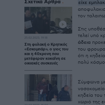
Σχετικά Άρθρα
είχε εμπλα
αποφυλακισ
τον ταλαιπ
Στις υποθέσ
τελεί υπό κ
25.02.2023, 19:18
άδεια
προκε
Στη φυλακή ο Κρητικός
του φρουρο
«Εσκομπάρ», ο γιος του
και η 40χρονη που
ότι η κηδεί
μετέφεραν κοκαΐνη σε
πολύ κόσμο
οικιακές συσκευές
Σύμφωνα με 
νοσοκομείο
κηδεία του 
χωριό της 