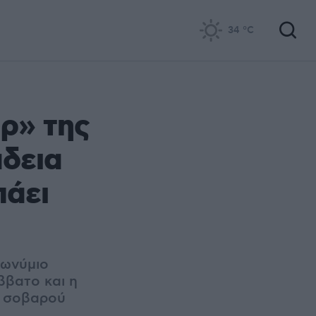
34
°C
ρ» της
άδεια
πάει
σωνύμιο
ββατο και η
ω σοβαρού