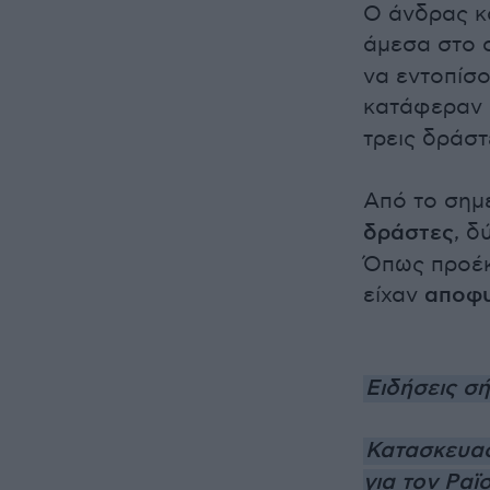
Ο άνδρας κ
άμεσα στο 
να εντοπίσο
κατάφεραν 
τρεις δράστ
Από το σημ
δράστες
, δ
Όπως προέκ
είχαν
αποφυ
Ειδήσεις σ
Κατασκευασ
για τον Ραϊ