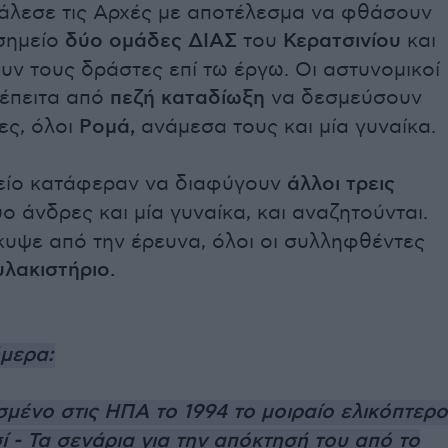
άλεσε τις Αρχές με αποτέλεσμα να φθάσουν
σημείο
δύο ομάδες ΔΙΑΣ
του
Κερατσινίου
και
υν τους δράστες επί τω έργω. Οι αστυνομικοί
έπειτα από
πεζή καταδίωξη
να δεσμεύσουν
ες, όλοι
Ρομά,
ανάμεσα τους και μία γυναίκα.
είο κατάφεραν να διαφύγουν
άλλοι τρεις
ύο άνδρες και μία γυναίκα, και αναζητούνται.
υψε από την έρευνα, όλοι οι συλληφθέντες
λακιστήριο.
ήμερα:
μένο στις ΗΠΑ το 1994 το μοιραίο ελικόπτερο
σί - Τα σενάρια για την απόκτησή του από το