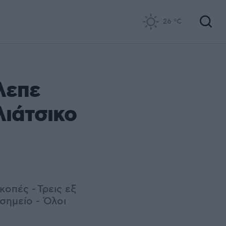
26
°C
λεπε
λιάτσικο
κοπές - Τρεις εξ
ημείο - Όλοι