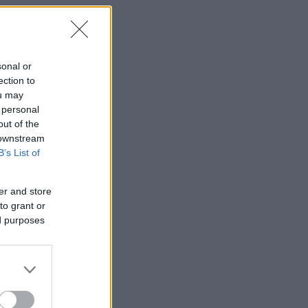
sonal or
ection to
ou may
 personal
out of the
 downstream
B’s List of
er and store
to grant or
ed purposes