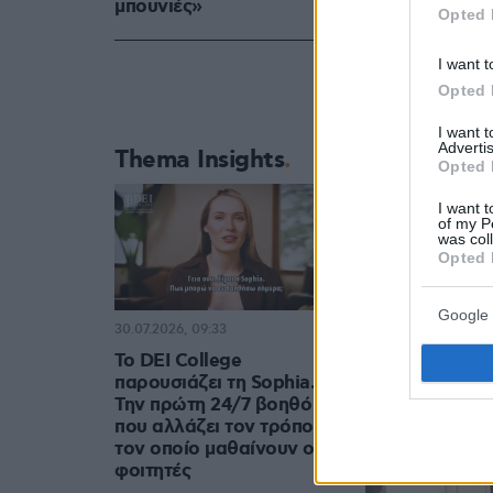
μπουνιές»
Opted 
I want t
Opted 
I want 
Advertis
Thema Insights
Opted 
I want t
of my P
was col
Opted 
Google 
30.07.2026, 09:33
Το DEI College
παρουσιάζει τη Sophia.
Την πρώτη 24/7 βοηθό AI
που αλλάζει τον τρόπο με
τον οποίο μαθαίνουν οι
φοιτητές