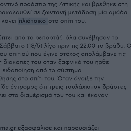
οντινό προάστιο της Αττικής και βρέθηκε στη
ρακολουθεί σε
ζωντανή μετάδοση
μία ομάδα
 κάνει
πλιάτσικο
στο σπίτι του.
πτει από το ρεπορτάζ, όλα συνέβησαν το
άββατο (18/5) λίγο πριν τις 22.00 το βράδυ. 
του σπιτιού που έγινε στόχος απολάμβανε τις
ς διακοπές του όταν ξαφνικά του ήρθε
ή ειδοποίηση από το σύστημα
σης στο σπίτι του. Όταν άνοιξε την
ίδε έντρομος ότι
τρεις τουλάχιστον δράστες
λει στο διαμέρισμά του του και έκαναν
ema.gr εξασφάλισε και παρουσιάζει