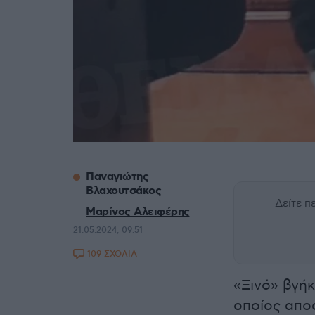
Παναγιώτης
Βλαχουτσάκος
Δείτε 
Μαρίνος Αλειφέρης
21.05.2024, 09:51
109 ΣΧΟΛΙΑ
«Ξινό» βγή
οποίος απο