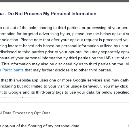
ς ντοκουμέντο από τη δράση των
.
ma -
Do Not Process My Personal Information
to opt-out of the sale, sharing to third parties, or processing of your per
formation for targeted advertising by us, please use the below opt-out s
r selection. Please note that after your opt-out request is processed y
eing interest-based ads based on personal information utilized by us or
disclosed to third parties prior to your opt-out. You may separately opt-
losure of your personal information by third parties on the IAB’s list of
. This information may also be disclosed by us to third parties on the
IA
Participants
that may further disclose it to other third parties.
 that this website/app uses one or more Google services and may gath
including but not limited to your visit or usage behaviour. You may click 
 to Google and its third-party tags to use your data for below specifi
ogle consent section.
l Data Processing Opt Outs
o opt-out of the Sharing of my personal data.