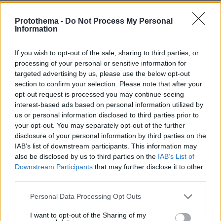
Τα στιγμιότυπα από την Αθήνα όπως τα
Protothema -
Do Not Process My Personal
κατέγραψαν οι φωτογραφίες από το
Information
πρακτορείο Eurokinissi είναι χαρακτηριστικές
της κατάστασης που επικρατεί.
If you wish to opt-out of the sale, sharing to third parties, or
processing of your personal or sensitive information for
Δείτε φωτογραφίες:
targeted advertising by us, please use the below opt-out
section to confirm your selection. Please note that after your
opt-out request is processed you may continue seeing
interest-based ads based on personal information utilized by
us or personal information disclosed to third parties prior to
your opt-out. You may separately opt-out of the further
disclosure of your personal information by third parties on the
IAB’s list of downstream participants. This information may
also be disclosed by us to third parties on the
IAB’s List of
Downstream Participants
that may further disclose it to other
third parties.
Please note that this website/app uses one or more Google
Personal Data Processing Opt Outs
services and may gather and store information including but
not limited to your visit or usage behaviour. You may click to
I want to opt-out of the Sharing of my