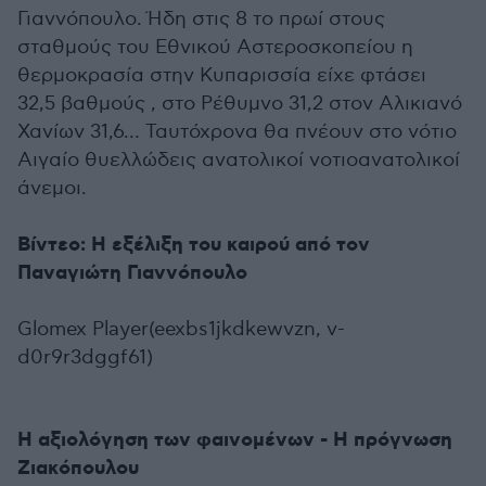
Γιαννόπουλο.
Ήδη στις 8 το πρωί στους
σταθμούς του Εθνικού Αστεροσκοπείου η
θερμοκρασία στην Κυπαρισσία είχε φτάσει
32,5 βαθμούς , στο Ρέθυμνο 31,2 στον Αλικιανό
Χανίων 31,6… Ταυτόχρονα θα πνέουν στο νότιο
Αιγαίο θυελλώδεις ανατολικοί νοτιοανατολικοί
άνεμοι.
Βίντεο: Η εξέλιξη του καιρού από τον
Παναγιώτη Γιαννόπουλο
Glomex Player(eexbs1jkdkewvzn, v-
d0r9r3dggf61)
Η αξιολόγηση των φαινομένων - Η πρόγνωση
Ζιακόπουλου