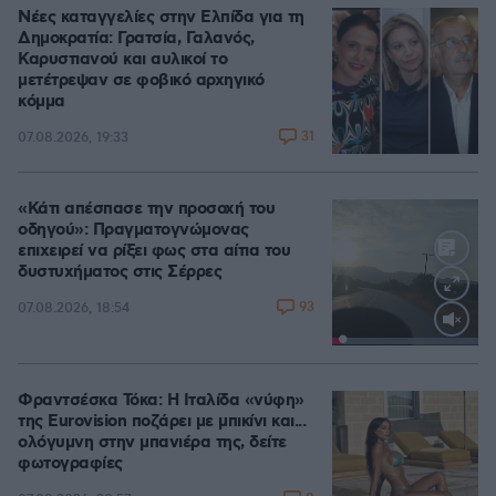
Νέες καταγγελίες στην Ελπίδα για τη
Δημοκρατία: Γρατσία, Γαλανός,
Καρυστιανού και αυλικοί το
μετέτρεψαν σε φοβικό αρχηγικό
κόμμα
31
07.08.2026, 19:33
«Κάτι απέσπασε την προσοχή του
οδηγού»: Πραγματογνώμονας
επιχειρεί να ρίξει φως στα αίτια του
δυστυχήματος στις Σέρρες
93
07.08.2026, 18:54
Loaded
:
100.00%
Φραντσέσκα Τόκα: Η Ιταλίδα «νύφη»
της Eurovision ποζάρει με μπικίνι και...
ολόγυμνη στην μπανιέρα της, δείτε
φωτογραφίες