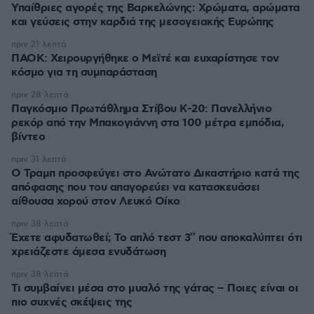
Υπαίθριες αγορές της Βαρκελώνης: Xρώματα, αρώματα
και γεύσεις στην καρδιά της μεσογειακής Ευρώπης
πριν 21 λεπτά
ΠΑΟΚ: Χειρουργήθηκε ο Μεϊτέ και ευχαρίστησε τον
κόσμο για τη συμπαράσταση
πριν 28 λεπτά
Παγκόσμιο Πρωτάθλημα Στίβου Κ-20: Πανελλήνιο
ρεκόρ από την Μπακογιάννη στα 100 μέτρα εμπόδια,
βίντεο
πριν 31 λεπτά
Ο Τραμπ προσφεύγει στο Ανώτατο Δικαστήριο κατά της
απόφασης που του απαγορεύει να κατασκευάσει
αίθουσα χορού στον Λευκό Οίκο
πριν 38 λεπτά
Έχετε αφυδατωθεί; Το απλό τεστ 3″ που αποκαλύπτει ότι
χρειάζεστε άμεσα ενυδάτωση
πριν 38 λεπτά
Τι συμβαίνει μέσα στο μυαλό της γάτας – Ποιες είναι οι
πιο συχνές σκέψεις της