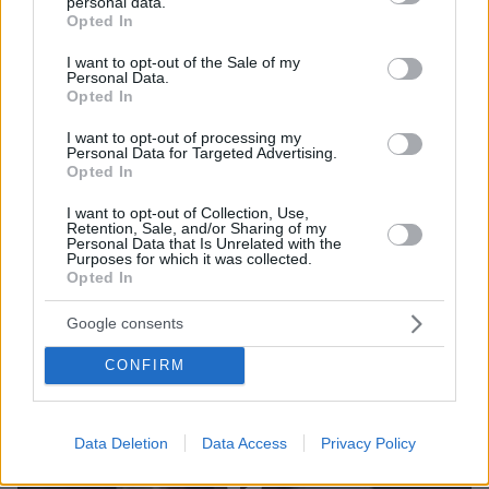
personal data.
grant or deny consent to Google and its third-party tags to
Opted In
πολύ γρήγορα για να βοηθήσουν. Αυτό που
use your data for below specified purposes in below Google
είπαν είναι ότι ο άνδρας που έχασε τη ζωή του
consent section.
I want to opt-out of the Sale of my
Personal Data.
πήδηξε στο φορτηγό για να σωθεί και
Opted In
καταπλακώθηκε από τα μπάζα. Ήταν μεγάλη η
I want to opt-out of processing my
προσπάθεια να τον βγάλουν, παλεύανε πολύ
Personal Data for Targeted Advertising.
ώρα» κατέληξε στη μαρτυρία της η κάτοικος
Opted In
της περιοχής.
I want to opt-out of Collection, Use,
Retention, Sale, and/or Sharing of my
Personal Data that Is Unrelated with the
Purposes for which it was collected.
Opted In
Google consents
CONFIRM
Data Deletion
Data Access
Privacy Policy