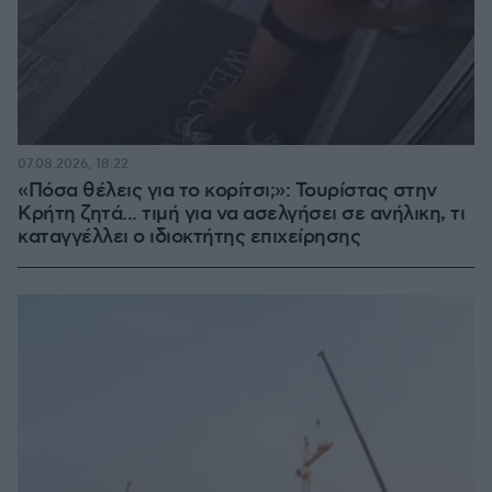
07.08.2026, 18:22
«Πόσα θέλεις για το κορίτσι;»: Τουρίστας στην
Κρήτη ζητά... τιμή για να ασελγήσει σε ανήλικη, τι
καταγγέλλει ο ιδιοκτήτης επιχείρησης