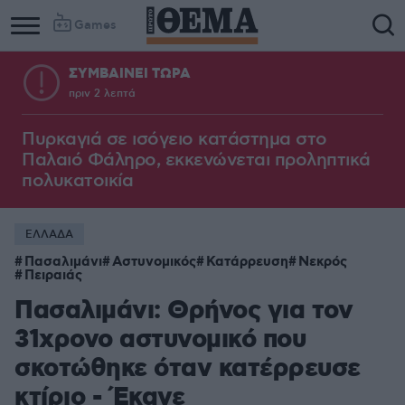
Games
ΣΥΜΒΑΙΝΕΙ ΤΩΡΑ
πριν 2 λεπτά
Πυρκαγιά σε ισόγειο κατάστημα στο
Παλαιό Φάληρο, εκκενώνεται προληπτικά
πολυκατοικία
ΕΛΛΑΔΑ
Πασαλιμάνι
Αστυνομικός
Κατάρρευση
Νεκρός
Πειραιάς
Πασαλιμάνι: Θρήνος για τον
31χρονο αστυνομικό που
σκοτώθηκε όταν κατέρρευσε
κτίριο - Έκανε