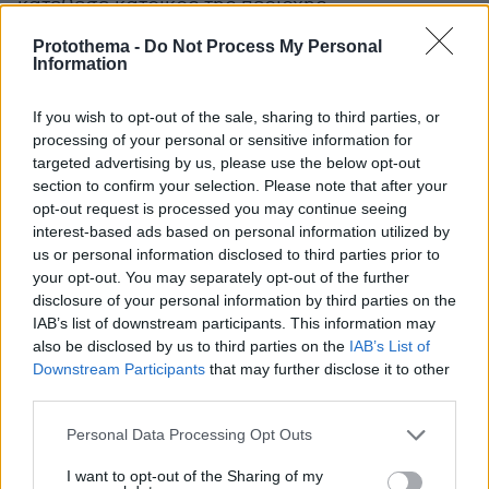
κατέθεσε κάτοικος της περιοχής
στο
protothema.gr
.
Protothema -
Do Not Process My Personal
Information
Σύμφωνα με την κάτοικο, ο
άτυχος
αστυνομικός
«πήδηξε από το κτίριο στο
If you wish to opt-out of the sale, sharing to third parties, or
processing of your personal or sensitive information for
φορτηγό για να σωθεί και καταπλακώθηκε από
targeted advertising by us, please use the below opt-out
τα μπάζα που έπεφταν».
«Ακούσαμε έναν
section to confirm your selection. Please note that after your
θόρυβο, δεν μπορούσα να καταλάβω τι έγινε,
opt-out request is processed you may continue seeing
νόμιζα ότι ήταν μπάζα που έπεφταν από
interest-based ads based on personal information utilized by
us or personal information disclosed to third parties prior to
σωλήνα. Είδα τη σκόνη. Από τις φωνές των
your opt-out. You may separately opt-out of the further
ανθρώπων που έλεγαν "καλέστε την
disclosure of your personal information by third parties on the
αστυνομία" αντιλήφθηκα τι συμβαίνει»
IAB’s list of downstream participants. This information may
ξεκίνησε η γυναίκα την περιγραφή της για όσα
also be disclosed by us to third parties on the
IAB’s List of
Downstream Participants
that may further disclose it to other
Πασαλιμάνι
συνέβησαν στο
.
third parties.
«Όταν καταλάγιασε η σκόνη και βγήκαμε στο
Please note that this website/app uses one or more Google
Personal Data Processing Opt Outs
services and may gather and store information including but
μπαλκόνι είδαμε ότι ηταν πολύ σοκαρισμένοι οι
not limited to your visit or usage behaviour. You may click to
I want to opt-out of the Sharing of my
εργάτες. Πυροσβεστική, αστυνομία ήρθαν