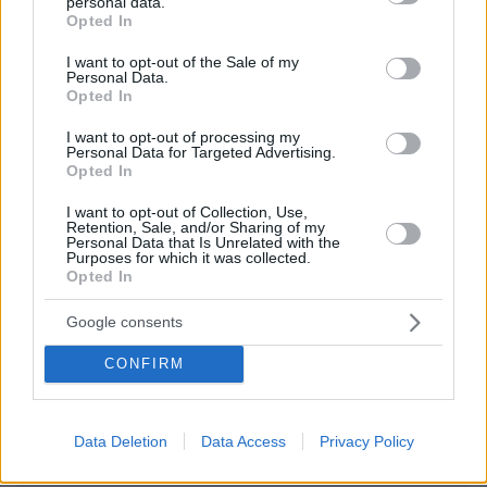
personal data.
grant or deny consent to Google and its third-party tags to
στην Ελλάδα
Opted In
use your data for below specified purposes in below Google
consent section.
I want to opt-out of the Sale of my
30.07.2026, 15:25
Personal Data.
Εθνική Τράπεζα: Η κορυφαία επιλογή για τη χρηματοδότηση
Opted In
μεγάλων έργων
I want to opt-out of processing my
Personal Data for Targeted Advertising.
29.07.2026, 09:39
Opted In
Διασκεδάζουμε υπεύθυνα, επιστρέφουμε με ασφάλεια
I want to opt-out of Collection, Use,
Retention, Sale, and/or Sharing of my
Personal Data that Is Unrelated with the
ΣΧΟΛΙΑ
Purposes for which it was collected.
Opted In
ΠΡΟΣΘΗΚΗ ΣΧΟΛΙΟΥ
Google consents
ΠΡΟΣΘΗΚΗ ΣΧΟΛΙΟΥ
CONFIRM
ΌΝΟΜΑ *
Data Deletion
Data Access
Privacy Policy