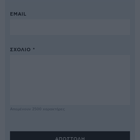
EMAIL
ΣΧΌΛΙΟ *
Απομένουν
2500
χαρακτήρες