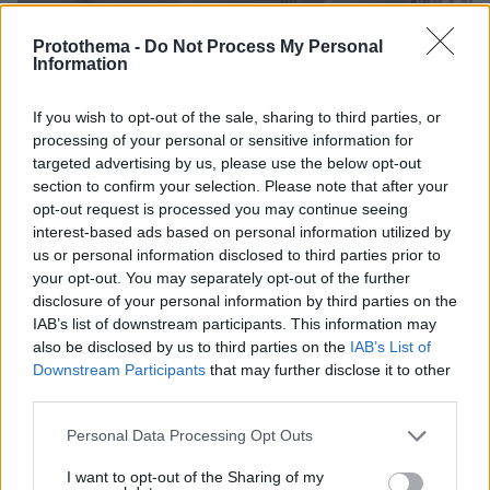
Protothema -
Do Not Process My Personal
Information
If you wish to opt-out of the sale, sharing to third parties, or
processing of your personal or sensitive information for
targeted advertising by us, please use the below opt-out
section to confirm your selection. Please note that after your
opt-out request is processed you may continue seeing
interest-based ads based on personal information utilized by
us or personal information disclosed to third parties prior to
your opt-out. You may separately opt-out of the further
disclosure of your personal information by third parties on the
IAB’s list of downstream participants. This information may
also be disclosed by us to third parties on the
IAB’s List of
Downstream Participants
that may further disclose it to other
third parties.
Please note that this website/app uses one or more Google
Personal Data Processing Opt Outs
services and may gather and store information including but
03.08.2026, 11:06
not limited to your visit or usage behaviour. You may click to
I want to opt-out of the Sharing of my
Κάτι αλλάζει στον χάρτη της πανεπιστημιακής εκπαίδευσης