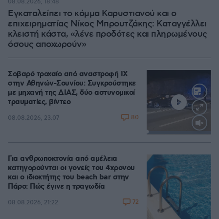
08.08.2026, 18:48
Εγκαταλείπει το κόμμα Καρυστιανού και ο
επιχειρηματίας Νίκος Μπρουτζάκης: Καταγγέλλει
κλειστή κάστα, «λένε προδότες και πληρωμένους
όσους αποχωρούν»
Σοβαρό τροχαίο από αναστροφή ΙΧ
στην Αθηνών-Σουνίου: Συγκρούστηκε
με μηχανή της ΔΙΑΣ, δύο αστυνομικοί
τραυματίες, βίντεο
80
08.08.2026, 23:07
Loaded
:
100.00%
Για ανθρωποκτονία από αμέλεια
κατηγορούνται οι γονείς του 4χρονου
και ο ιδιοκτήτης του beach bar στην
Πάρο: Πώς έγινε η τραγωδία
72
08.08.2026, 21:22