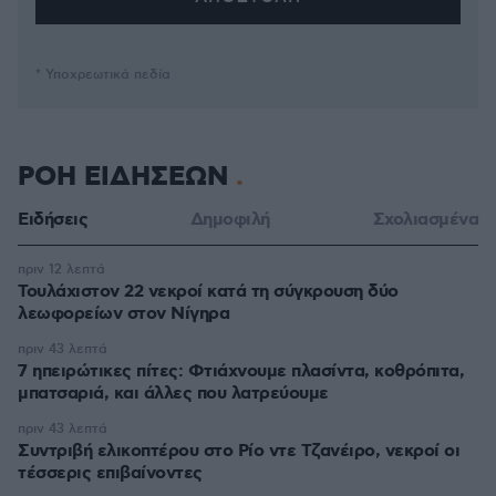
* Υποχρεωτικά πεδία
ΡΟΗ ΕΙΔΗΣΕΩΝ
Ειδήσεις
Δημοφιλή
Σχολιασμένα
πριν 12 λεπτά
Τουλάχιστον 22 νεκροί κατά τη σύγκρουση δύο
λεωφορείων στον Νίγηρα
πριν 43 λεπτά
7 ηπειρώτικες πίτες: Φτιάχνουμε πλασίντα, κοθρόπιτα,
μπατσαριά, και άλλες που λατρεύουμε
πριν 43 λεπτά
Συντριβή ελικοπτέρου στο Ρίο ντε Τζανέιρο, νεκροί οι
τέσσερις επιβαίνοντες