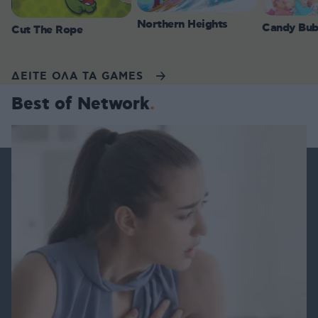
Northern Heights
Candy Bub
Cut The Rope
ΔΕΙΤΕ ΟΛΑ ΤΑ GAMES
Best of Network