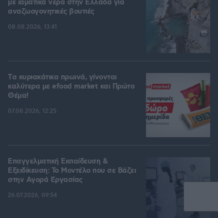
με ιαματικά νερά στην Ελλάδα για
αναζωογονητικές βουτιές
08.08.2026, 13:41
Tα κυριακάτικα πρωινά, γίνονται
καλύτερα με efood market και Πρώτο
Θέμα!
07.08.2026, 12:25
Επαγγελματική Εκπαίδευση &
Εξειδίκευση: Το Mοντέλο που σε Bάζει
στην Aγορά Eργασίας
26.07.2026, 09:54