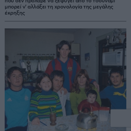
που δεν πρόλαβε να ξεφύγει από το τσουνάμι
μπορεί ν' αλλάξει τη χρονολογία της μεγάλης
έκρηξης