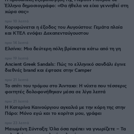
Έλληνα δημοσιογράφο: «Θα ήθελα να είχα γεννηθεί στη
χώρα σας»
πριν 10 λεπτά
Κορυφώνεται η έξοδος του Αυγούστου: Γεμάτα πλοία
και ΚΤΕΛ ενόψει Δεκαπενταύγουστου
πριν 14 λεπτά
Ελσίνκι: Mια δεύτερη πόλη βρίσκεται κάτω από τη γη
πριν 19 λεπτά
Ancient Greek Sandals: Πώς το ελληνικό σανδάλι έγινε
διεθνές brand και έφτασε στην Camper
πριν 21 λεπτά
Το σπίτι του τρόμου στο Άινταχο: Η νύχτα που τέσσερις
φοιτητές δολοφονήθηκαν μέσα σε λίγα λεπτά
πριν 21 λεπτά
Η Κατερίνα Καινούργιου αγκαλιά με την κόρη της στην
Πάρο: Μόνο εγώ και το κορίτσι μου, γράφει
πριν 23 λεπτά
Μειωμένη Σύνταξη: Όλα όσα πρέπει να γνωρίζετε – Τα