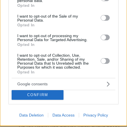
personal data.
grant or deny consent to Google and its third-party tags to
μεταδημότευση;
Opted In
use your data for below specified purposes in below Google
ΑΠΑΝΤΗΣΗ
consent section.
I want to opt-out of the Sale of my
Personal Data.
αννα
Opted In
04.03.2024, 14:51
I want to opt-out of processing my
Kυριε φωτη ασήμαντο ειναι το θεμα με το μαιλ
Personal Data for Targeted Advertising.
ΑΣΗΜΑΝΤΟ ΕΙΝΑΙ και το παίζουμε θιγμένοι ελεος
Opted In
ενα ημαιλ ειναι ,,,ειμαστε υποκριτές ολοι μας
I want to opt-out of Collection, Use,
ΑΠΑΝΤΗΣΗ
Retention, Sale, and/or Sharing of my
Personal Data that Is Unrelated with the
Purposes for which it was collected.
Asd
Opted In
04.03.2024, 21:38
Πες τα χρυσόστομη....όλο υποκρισίες κ
Google consents
επιπλέον ανύπαρκτα κ επουσιώδη που γίνονται
σήριαλ,αλά Μάρθα Βούρτση.....κ κλάμα πολύ
CONFIRM
άνευ λόγου...φαντάσου να έρθουν τίποτε
σοβαρά,πως θα τα βγάλουμε πέρα ? Η γκρίνια
κ η τοξικότητα της αντιπολίτευσης εν
Data Deletion
Data Access
Privacy Policy
γένει("αριστεράς " κ "δεξιάς") είναι βούτυρο
για τον Κούλη που μάλλον παίζει μπάλα μόνος