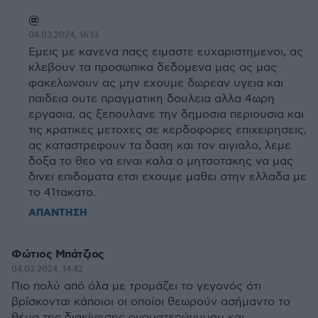
@
04.03.2024, 16:13
Εμεις με κανενα παςς ειμαστε ευχαριστημενοι, ας
κλεβουν τα προσωπικα δεδομενα μας ας μας
φακελωνουν ας μην εχουμε δωρεαν υγεια και
παιδεια ουτε πραγματικη δουλεια αλλα 4ωρη
εργασια, ας ξεπουλανε την δημοσια περιουσια και
τις κρατικες μετοχες σε κερδοφορες επιχειρησεις,
ας καταστρεφουν τα δαση και τον αιγιαλο, λεμε
δοξα το θεο να ειναι καλα ο μητσοτακης να μας
δινει επιδοματα ετσι εχουμε μαθει στην ελλαδα με
το 41τακατο.
ΑΠΑΝΤΗΣΗ
Φώτιος Μπάτζιος
04.03.2024, 14:42
Πιο πολύ από όλα με τρομάζει το γεγονός ότι
βρίσκονται κάποιοι οι οποίοι θεωρούν ασήμαντο το
θέμα της διακίνησης ονοματεπώνυμου και