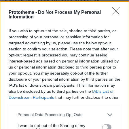
διεύθυνσης ηλεκτρονικού ταχυδρομείου ενός
Protothema -
Do Not Process My Personal
ατόμου που ζει στο εξωτερικό και υποτίθεται πως
Information
έχει καταθέσει τα στοιχεία του ηλεκτρονικά στο
υπουργείο εσωτερικών. Φυσικά ουδείς από αυτούς
If you wish to opt-out of the sale, sharing to third parties, or
γνωρίζει αν μόνο το όνομα, επώνυμο και η
processing of your personal or sensitive information for
διεύθυνση του ηλεκτρονικού ταχυδρομείου
targeted advertising by us, please use the below opt-out
διακινήθηκε. Μπορεί να διακινήθηκαν και άλλα
section to confirm your selection. Please note that after your
στοιχεία. Άραγε αυτά τα στοιχεία δόθηκαν
opt-out request is processed you may continue seeing
κατευθείαν μόνο στη συγκεκριμένη πολιτικό ή
interest-based ads based on personal information utilized by
υπάρχει γενικότερη διαρροή των προσωπικων
us or personal information disclosed to third parties prior to
δεδομένων; Κάτι τέτοιο φυσικά θα το θεωρούσε ως
your opt-out. You may separately opt-out of the further
απίθανο να συμβαίνει σε μία δημοκρατική χώρα, μετά
disclosure of your personal information by third parties on the
όμως από την αποκάλυψη τους σκανδάλου των
IAB’s list of downstream participants. This information may
υποκλοπών τα πάντα μπορεί να συμβαίνουν. Σ.Σ.
also be disclosed by us to third parties on the
IAB’s List of
αλήθεια το κυβερνών κόμμα στις τελευταίες
Downstream Participants
that may further disclose it to other
βουλευτικές εκλογές πώς γνώριζε το τηλεφωνικό
third parties.
μου αριθμό για να μου στείλει μήνυμα μία ημέρα
Please note that this website/app uses one or more Google
πριν από την ψηφοφορία για το σε ποιο εκλογικό
Personal Data Processing Opt Outs
services and may gather and store information including but
κέντρο ψηφίζω; Ειδικά από τη στιγμή που δεν είμαι
not limited to your visit or usage behaviour. You may click to
I want to opt-out of the Sharing of my
μέλος του αλλά έκανα και πρόσφατα τη