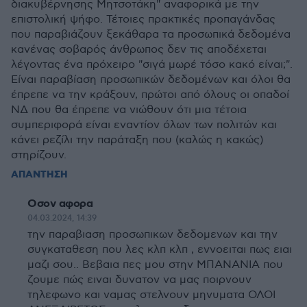
διακυβέρνησης Μητσοτάκη" αναφορικά με την
επιστολική ψήφο. Τέτοιες πρακτικές προπαγάνδας
που παραβιάζουν ξεκάθαρα τα προσωπικά δεδομένα
κανένας σοβαρός άνθρωπος δεν τις αποδέχεται
λέγοντας ένα πρόχειρο "σιγά μωρέ τόσο κακό είναι;".
Είναι παραβίαση προσωπικών δεδομένων και όλοι θα
έπρεπε να την κράξουν, πρώτοι από όλους οι οπαδοί
ΝΔ που θα έπρεπε να νιώθουν ότι μια τέτοια
συμπεριφορά είναι εναντίον όλων των πολιτών και
κάνει ρεζίλι την παράταξη που (καλώς η κακώς)
στηρίζουν.
ΑΠΑΝΤΗΣΗ
Οσον αφορα
04.03.2024, 14:39
την παραβιαση προσωπικων δεδομενων και την
συγκαταθεση που λες κλπ κλπ , εννοειται πως ειαι
μαζι σου.. Βεβαια πες μου στην ΜΠΑΝΑΝΙΑ που
ζουμε πώς ειναι δυνατον να μας ποιρνουν
τηλεφωνο και ναμας στελνουν μηνυματα ΟΛΟΙ