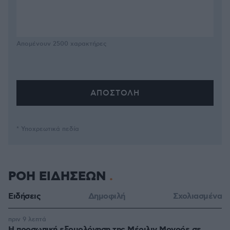
Απομένουν
2500
χαρακτήρες
* Υποχρεωτικά πεδία
ΡΟΗ ΕΙΔΗΣΕΩΝ
Ειδήσεις
Δημοφιλή
Σχολιασμένα
πριν 9 λεπτά
Η προσωπική εξομολόγηση της Μέριλιν Μονρόε σε