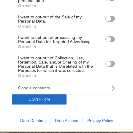
personal data.
grant or deny consent to Google and its third-party tags to
Opted In
use your data for below specified purposes in below Google
consent section.
I want to opt-out of the Sale of my
Personal Data.
Opted In
I want to opt-out of processing my
Personal Data for Targeted Advertising.
Opted In
I want to opt-out of Collection, Use,
Retention, Sale, and/or Sharing of my
Personal Data that Is Unrelated with the
Purposes for which it was collected.
30.07.2026, 09:33
Opted In
Το DEI College παρουσιάζει τη Sophia. Την πρώτη 24/7
βοηθό AI που αλλάζει τον τρόπο με τον οποίο μαθαίνουν οι
Google consents
φοιτητές
CONFIRM
03.08.2026, 10:56
Η Smart φοιτητική κατοικία στην καρδιά της Αθήνας
Data Deletion
Data Access
Privacy Policy
29.07.2026, 09:39