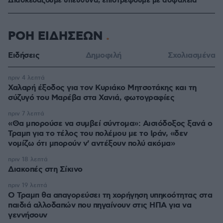
Διασκεδάζουμε υπεύθυνα, επιστρέφουμε με ασφάλεια
ΡΟΗ ΕΙΔΗΣΕΩΝ
Ειδήσεις
Δημοφιλή
Σχολιασμένα
πριν 4 λεπτά
Χαλαρή έξοδος για τον Κυριάκο Μητσοτάκης και τη
σύζυγό του Μαρέβα στα Χανιά, φωτογραφίες
πριν 7 λεπτά
«Θα μπορούσε να συμβεί σύντομα»: Αισιόδοξος ξανά ο
Τραμπ για το τέλος του πολέμου με το Ιράν, «δεν
νομίζω ότι μπορούν ν' αντέξουν πολύ ακόμα»
πριν 18 λεπτά
Διακοπές στη Σίκινο
πριν 19 λεπτά
Ο Τραμπ θα απαγορεύσει τη χορήγηση υπηκοότητας στα
παιδιά αλλοδαπών που πηγαίνουν στις ΗΠΑ για να
γεννήσουν