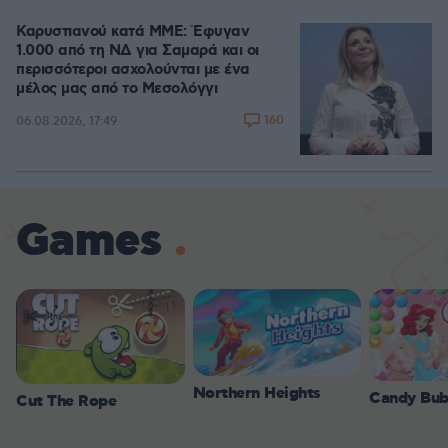
Καρυστιανού κατά ΜΜΕ: Έφυγαν
1.000 από τη ΝΔ για Σαμαρά και οι
περισσότεροι ασχολούνται με ένα
μέλος μας από το Μεσολόγγι
160
06.08.2026, 17:49
Games
Northern Heights
Candy Bub
Cut The Rope