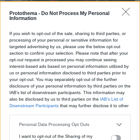
Protothema -
Do Not Process My Personal
Information
If you wish to opt-out of the sale, sharing to third parties, or
processing of your personal or sensitive information for
07.09.2022, 08:34
targeted advertising by us, please use the below opt-out
Από χτυπήματα στο κεφάλι προήλθε ο θάνατος του
section to confirm your selection. Please note that after your
46χρονου στη Ρόδο - Οι καταθέσεις πατέρα και γιου
opt-out request is processed you may continue seeing
interest-based ads based on personal information utilized by
us or personal information disclosed to third parties prior to
Thema Insights
your opt-out. You may separately opt-out of the further
disclosure of your personal information by third parties on the
IAB’s list of downstream participants. This information may
also be disclosed by us to third parties on the
IAB’s List of
Downstream Participants
that may further disclose it to other
third parties.
Please note that this website/app uses one or more Google
Personal Data Processing Opt Outs
services and may gather and store information including but
not limited to your visit or usage behaviour. You may click to
I want to opt-out of the Sharing of my