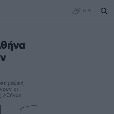
32
°C
Αθήνα
υν
σε μαζική
νουν οι
ης Αθήνας