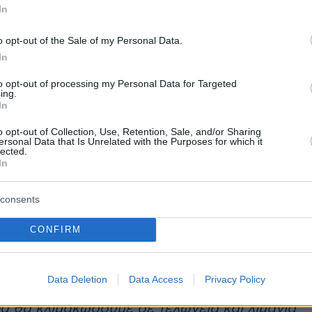
In
o opt-out of the Sale of my Personal Data.
λοκλήρωση της σύσκεψης, ο εκπρόσωπος του
In
ατυκάμπου και πρόεδρος της Ομοσπονδίας
to opt-out of processing my Personal Data for Targeted
Συλλόγων Νομού Λάρισας,
Ρίζος Μαρούδας
ing.
In
σίσαμε όλα τα μπλόκα να συνεχίσουμε την
η για τα βασικά μας αιτήματα που δεν έχουν
o opt-out of Collection, Use, Retention, Sale, and/or Sharing
ersonal Data that Is Unrelated with the Purposes for which it
ί και πιστεύουμε πως υπάρχει περιθώριο για
lected.
In
άνουμε ένα μεγάλο συλλαλητήριο στην Αθήνα
ε τα τρακτέρ, με αγροτικά μηχανήματα και με
consents
 Καλούμε σε μαζική συμμετοχή από το Βορρά
το. Να αντιμετωπίσει ο λαός της Αθήνας τη
CONFIRM
η αυτή σαν δική του συγκέντρωση γιατί η
 των αιτημάτων μας, μπορεί να φέρει ποιοτικά
Data Deletion
Data Access
Privacy Policy
ροϊοντα στο τραπέζι της καθε οικογένειας.
ρα θα κλιμακώσουμε σε τελωνεία και λιμάνια