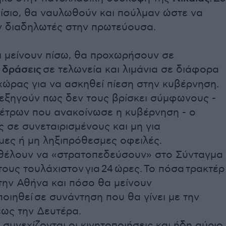
αίσιο, θα ναυλωθούν και πούλμαν ώστε να
 διαδηλωτές στην πρωτεύουσα.
ι μείνουν πίσω, θα προχωρήσουν σε
ς
δράσεις
σε τελωνεία και λιμάνια σε διάφορα
χώρας για να ασκηθεί πίεση στην κυβέρνηση.
 εξηγούν πως δεν τους βρίσκει σύμφωνους -
μέτρων που ανακοίνωσε η κυβέρνηση - ο
 σε συνεταιρισμένους και μη για
μες ή μη ληξιπρόθεσμες οφειλές.
 θέλουν να «στρατοπεδεύσουν» στο Σύνταγμα
τους τουλάχιστον για 24 ώρες. Το πόσα τρακτέρ
την Αθήνα και πόσο θα μείνουν
ποιηθεί σε συνάντηση που θα γίνει με την
έως την Δευτέρα.
συνεχίζονται οι κινητοποιήσεις και ήδη αύριο