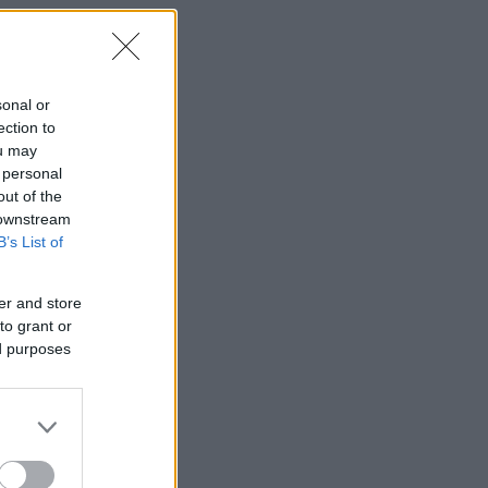
sonal or
ection to
ou may
 personal
out of the
 downstream
B’s List of
er and store
to grant or
ed purposes