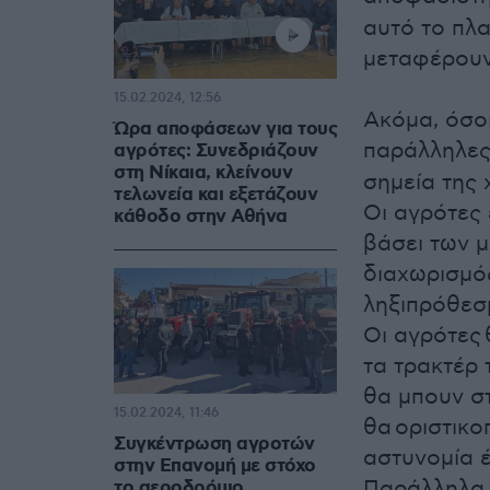
αυτό το πλ
μεταφέρουν
15.02.2024, 12:56
Ακόμα, όσο
Ώρα αποφάσεων για τους
παράλληλε
αγρότες: Συνεδριάζουν
στη Νίκαια, κλείνουν
σημεία της 
τελωνεία και εξετάζουν
Οι αγρότες
κάθοδο στην Αθήνα
βάσει των 
διαχωρισμός
ληξιπρόθεσ
Οι αγρότες
τα τρακτέρ 
θα μπουν σ
15.02.2024, 11:46
θα οριστικο
Συγκέντρωση αγροτών
αστυνομία 
στην Επανομή με στόχο
Παράλληλα, 
το αεροδρόμιο