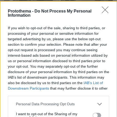
Protothema -
Do Not Process My Personal
Information
If you wish to opt-out of the sale, sharing to third parties, or
processing of your personal or sensitive information for
targeted advertising by us, please use the below opt-out
section to confirm your selection. Please note that after your
opt-out request is processed you may continue seeing
12.02.2024, 11:59
interest-based ads based on personal information utilized by
Σοκαριστικές μαρτυρίες από τη ναυτιλιακή στη Γλυφάδα -
us or personal information disclosed to third parties prior to
«Ηθελε να εκδικηθεί τα αφεντικά, τους χτύπησε
your opt-out. You may separately opt-out of the further
στοχευμένα»
disclosure of your personal information by third parties on the
IAB’s list of downstream participants. This information may
also be disclosed by us to third parties on the
IAB’s List of
Downstream Participants
that may further disclose it to other
third parties.
Please note that this website/app uses one or more Google
Personal Data Processing Opt Outs
services and may gather and store information including but
not limited to your visit or usage behaviour. You may click to
I want to opt-out of the Sharing of my