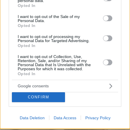
personal data.
grant or deny consent to Google and its third-party tags to
Opted In
use your data for below specified purposes in below Google
consent section.
I want to opt-out of the Sale of my
Personal Data.
Opted In
I want to opt-out of processing my
Personal Data for Targeted Advertising.
Opted In
I want to opt-out of Collection, Use,
Retention, Sale, and/or Sharing of my
Personal Data that Is Unrelated with the
Purposes for which it was collected.
Opted In
12.02.2024, 10:39
Google consents
Θρίλερ στη Γλυφάδα: Απολυμένος εισέβαλε σε ναυτιλιακή
και άνοιξε πυρ - Μπήκαν τα ΕΚΑΜ
CONFIRM
Thema Insights
Data Deletion
Data Access
Privacy Policy