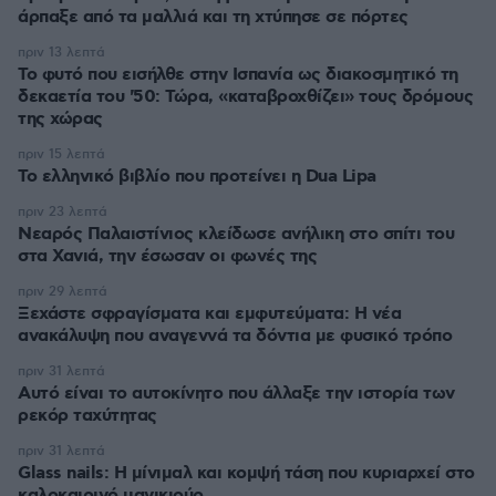
άρπαξε από τα μαλλιά και τη χτύπησε σε πόρτες
πριν 13 λεπτά
Το φυτό που εισήλθε στην Ισπανία ως διακοσμητικό τη
δεκαετία του '50: Τώρα, «καταβροχθίζει» τους δρόμους
της χώρας
πριν 15 λεπτά
Το ελληνικό βιβλίο που προτείνει η Dua Lipa
πριν 23 λεπτά
Νεαρός Παλαιστίνιος κλείδωσε ανήλικη στο σπίτι του
στα Χανιά, την έσωσαν οι φωνές της
πριν 29 λεπτά
Ξεχάστε σφραγίσματα και εμφυτεύματα: Η νέα
ανακάλυψη που αναγεννά τα δόντια με φυσικό τρόπο
πριν 31 λεπτά
Αυτό είναι το αυτοκίνητο που άλλαξε την ιστορία των
ρεκόρ ταχύτητας
πριν 31 λεπτά
Glass nails: Η μίνιμαλ και κομψή τάση που κυριαρχεί στο
καλοκαιρινό μανικιούρ