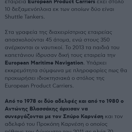
European Product Carriers
εταιρεία
έχει στόλο
10 δεξαμενόπλοια εκ των οποίων δύο είναι
Shuttle Tankers.
Στα γραφεία της διαχειρίστριας εταιρείας
απασχολούνται 45 άτομα, ενώ στους 350
ανέρχονται οι ναυτικοί. Το 2013 τα παιδιά του
καπετάνιου ίδρυσαν δική τους εταιρεία την
European Maritime Navigation
. Υπάρχει
εκκρεμότητα σύμφωνα με πληροφορίες πως θα
προχωρήσει ιδιοκτησιακά ο στόλος της
European Product Carriers.
Από το 1978 οι δύο αδελφές και από το 1980 ο
Αντώνης Βλασσάκης άρχισαν να
συνεργάζονται με τον Σπύρο Καρνέση
και τον
αδελφό του Προκόπη Καρνέση ο οποίος
πέθανε τον Αύγουστο του 2011 σε ηλιία 70