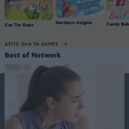
Northern Heights
Candy Bub
Cut The Rope
ΔΕΙΤΕ ΟΛΑ ΤΑ GAMES
Best of Network