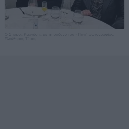
Ο Σπύρος Καρνέσης με τη σύζυγό του - Πηγή φωτογραφίας:
Ελεύθερος Τύπος