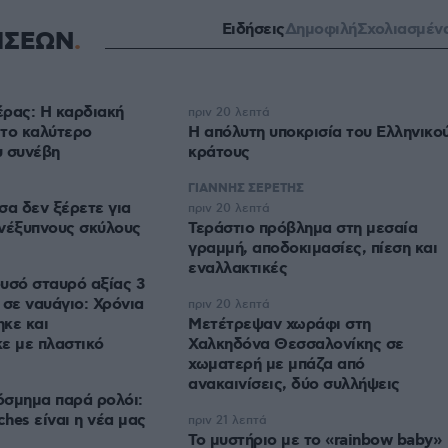
Ειδήσεις
Δημοφιλή
Σχολιασμέν
ΗΣΕΩΝ
ρας: Η καρδιακή
πριν 20 λεπτά
 το καλύτερο
Η απόλυτη υποκρισία του Ελληνικο
υ συνέβη
κράτους
ΓΙΑΝΝΗΣ ΣΕΡΕΤΗΣ
σα δεν ξέρετε για
πριν 20 λεπτά
νέξυπνους σκύλους
Τεράστιο πρόβλημα στη μεσαία
γραμμή, αποδοκιμασίες, πίεση και
εναλλακτικές
υσό σταυρό αξίας 3
 σε ναυάγιο: Χρόνια
πριν 20 λεπτά
κε και
Μετέτρεψαν χωράφι στη
ε με πλαστικό
Χαλκηδόνα Θεσσαλονίκης σε
χωματερή με μπάζα από
ανακαινίσεις, δύο συλλήψεις
όσμημα παρά ρολόι:
ches είναι η νέα μας
πριν 21 λεπτά
Το μυστήριο με το «rainbow baby»