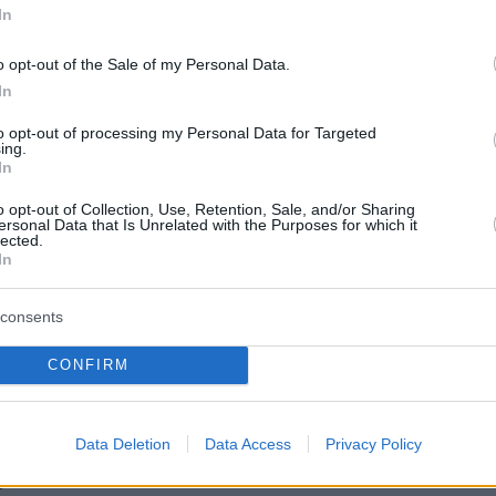
εις
In
Ειδήσεις
o opt-out of the Sale of my Personal Data.
 τελευταίες
από την Ελλάδα και τον Κόσμο, τη
Protothema.gr
μβαίνουν, στο
In
to opt-out of processing my Personal Data for Targeted
ΙΑ
ing.
ΠΡΟΣΘΗΚΗ ΣΧΟΛΙΟΥ
In
o opt-out of Collection, Use, Retention, Sale, and/or Sharing
ersonal Data that Is Unrelated with the Purposes for which it
lected.
In
ΣΘΗΚΗ ΣΧΟΛΙΟΥ
consents
 *
EMAIL
CONFIRM
Data Deletion
Data Access
Privacy Policy
 *