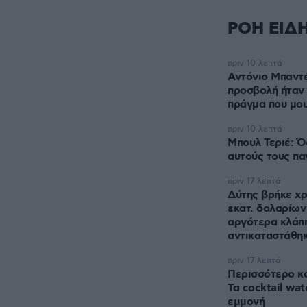
ΡΟΗ ΕΙΔ
πριν 10 λεπτά
Αντόνιο Μπαντέ
προσβολή ήταν
πράγμα που μο
πριν 10 λεπτά
Μπουλ Τεριέ: Ό
αυτούς τους πα
πριν 17 λεπτά
Δύτης βρήκε χρ
εκατ. δολαρίων
αργότερα κλάπη
αντικαταστάθηκ
πριν 17 λεπτά
Περισσότερο κ
Τα cocktail wat
εμμονή