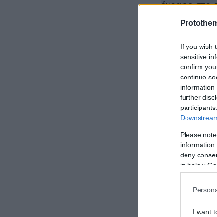
έγραφε στο σ
Protothe
Θα μιλήσω σ
Πολυχρονόπο
If you wish 
sensitive in
confirm you
Πέθανε ο εμ
continue se
Νίκος Κωτσά
information 
further disc
participants
Downstream 
Please note
information 
deny consent
in below Go
Persona
I want t
Ακολουθήστε 