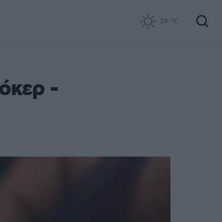
29
°C
όκερ -