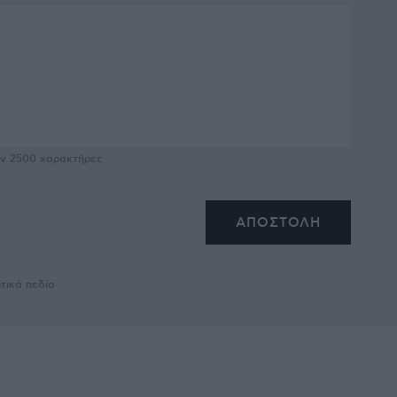
υν
2500
χαρακτήρες
τικά πεδία