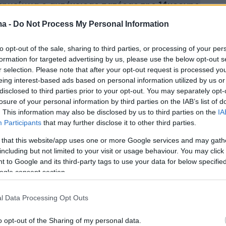
ημείωμα ο αυτόχειρας πατέρας της 14χρονης
ma -
Do Not Process My Personal Information
τη Δικαιοσύνη και σε όσους έδωσαν έστω 1 ευρώ: 
υλος εμφανίστηκε με μπλούζα «ασταδιάλα»
to opt-out of the sale, sharing to third parties, or processing of your per
formation for targeted advertising by us, please use the below opt-out s
r selection. Please note that after your opt-out request is processed y
βληματικός τροχονόμος της «Αγίας Βαρβάρας»
eing interest-based ads based on personal information utilized by us or
κης
disclosed to third parties prior to your opt-out. You may separately opt-
losure of your personal information by third parties on the IAB’s list of
. This information may also be disclosed by us to third parties on the
IA
Participants
that may further disclose it to other third parties.
 that this website/app uses one or more Google services and may gath
including but not limited to your visit or usage behaviour. You may click 
 to Google and its third-party tags to use your data for below specifi
ogle consent section.
l Data Processing Opt Outs
protothema.gr στο Google News
o opt-out of the Sharing of my personal data.
το
και μάθετε πρώτοι