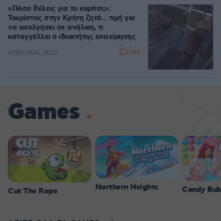
«Πόσα θέλεις για το κορίτσι;»:
Τουρίστας στην Κρήτη ζητά... τιμή για
να ασελγήσει σε ανήλικη, τι
καταγγέλλει ο ιδιοκτήτης επιχείρησης
444
07.08.2026, 18:22
Games
Northern Heights
Candy Bub
Cut The Rope