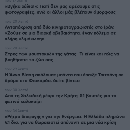
πριν 17 λεπτά
«Βγήκα χάλια!»: Γιατί δεν μας αρέσουμε στις
φωτογραφίες, ενώ οι άλλοι μάς βλέπουν όμορφους
πριν 20 λεπτά
Ανταπόκριση από δύο κινηματογραφιστές στο Ιράν:
«Ζούμε σε μια διαρκή αβεβαιότητα, έναν πόλεμο σε
πλήρη κλιμάκωση»
πριν 20 λεπτά
Στρες των μουστακιών της γάτας- Τι είναι και πώς να
βοηθήσετε το ζώο σας
πριν 29 λεπτά
Η Άννα Βίσση απόλαυσε μπάντα που έπαιξε Τσιτσάνη σε
δρόμο στο Φισκάρδο, δείτε βίντεο
πριν 30 λεπτά
Από τη Χαλκιδική μέχρι την Κρήτη: 51 βουτιές για το
φετινό καλοκαίρι
πριν 34 λεπτά
«Ρήτρα διαφυγής» για την Ενέργεια: Η Ελλάδα πληρώνει
€1 δισ. για να θωρακιστεί απέναντι σε μια νέα κρίση