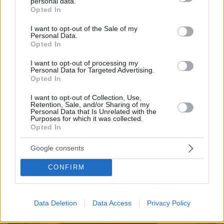
personal data.
grant or deny consent to Google and its third-party tags to
Σύνοδο Κορυφής στις Βρυξέλλες - Δείτε live
Opted In
use your data for below specified purposes in below Google
εικόνα
consent section.
I want to opt-out of the Sale of my
Personal Data.
Opted In
Σωτήρης Λαμάι - Ο παίκτης του Survivor που
τσακώθηκε με τους περισσότερους αλλά
I want to opt-out of processing my
Personal Data for Targeted Advertising.
έφυγε με χειροκροτήματα
Opted In
I want to opt-out of Collection, Use,
Retention, Sale, and/or Sharing of my
protothema.gr στο Google News
Ακολουθήστε το
Personal Data that Is Unrelated with the
Purposes for which it was collected.
και μάθετε πρώτοι όλες τις ειδήσεις
Opted In
Ειδήσεις
Δείτε όλες τις τελευταίες
από την Ελλάδα
Google consents
και τον Κόσμο, τη στιγμή που συμβαίνουν, στο
Protothema.gr
CONFIRM
Σχετικά Άρθρα
Data Deletion
Data Access
Privacy Policy