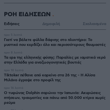
ΡΟΗ ΕΙΔΗΣΕΩΝ
Ειδήσεις
Δημοφιλή
Σχολιασμένα
πριν 5 λεπτά
Γιατί να βάλετε φύλλα δάφνης στο πλυντήριο: Το
μυστικό που κερδίζει όλο και περισσότερους θαυμαστές
πριν 8 λεπτά
Τα spa της ελληνικής φύσης: Παραλίες με ιαματικά νερά
στην Ελλάδα για αναζωογονητικές βουτιές
πριν 10 λεπτά
Tiktoker πέθανε από καρκίνο στα 26 της - Η Αλίσα
Μιλάνο έγραψε στο προφίλ της
πριν 16 λεπτά
Ο τυφώνας Dolphin σαρώνει την Ιαπωνία: Ακυρώσεις
πτήσεων, τραυματίες και πάνω από 50.000 κτίρια χωρίς
ρεύμα