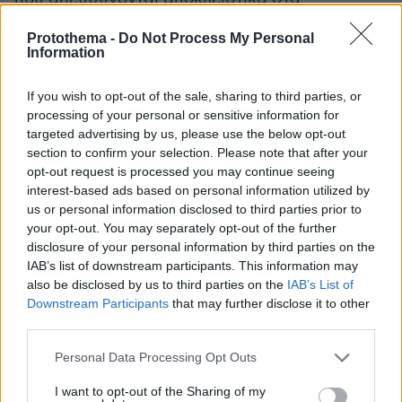
πανεπιστήμια. Και άλλα, που απευθύνονται είτε
Protothema -
Do Not Process My Personal
σε πανεπιστήμια, είτε σε ερευνητικά κέντρα,
Information
είτε σε εταιρείες. Στην παρούσα φάση, δεν
μπορεί να νομοθετηθεί κάτι γενικό και
If you wish to opt-out of the sale, sharing to third parties, or
απόλυτο, ένας κανόνας που θα ορίζει ότι δεν
processing of your personal or sensitive information for
targeted advertising by us, please use the below opt-out
μπορεί να υπάρξει χρηματοδότηση τέτοιου
section to confirm your selection. Please note that after your
τύπου ή, αντίθετα, ότι θα υπάρχει οπωσδήποτε
opt-out request is processed you may continue seeing
χρηματοδότηση. Θα εξαρτάται πάντα από τη
interest-based ads based on personal information utilized by
στόχευση του προγράμματος».
us or personal information disclosed to third parties prior to
your opt-out. You may separately opt-out of the further
disclosure of your personal information by third parties on the
Ειδήσεις σήμερα:
IAB’s list of downstream participants. This information may
also be disclosed by us to third parties on the
IAB’s List of
Στο σφυρί καταμαράν, yachts και πλοία της
Downstream Participants
that may further disclose it to other
third parties.
γραμμής - O «χάρτης» με τους
πλειστηριασμούς
Please note that this website/app uses one or more Google
Personal Data Processing Opt Outs
services and may gather and store information including but
not limited to your visit or usage behaviour. You may click to
I want to opt-out of the Sharing of my
Οι αγρότες «πολιορκούν» με χίλια τρακτέρ τη