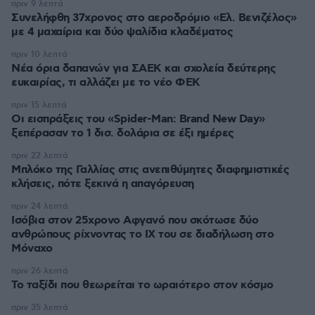
πριν 9 λεπτά
Συνελήφθη 37χρονος στο αεροδρόμιο «Ελ. Βενιζέλος»
με 4 μαχαίρια και δύο ψαλίδια κλαδέματος
πριν 10 λεπτά
Νέα όρια δαπανών για ΣΑΕΚ και σχολεία δεύτερης
ευκαιρίας, τι αλλάζει με το νέο ΦΕΚ
πριν 15 λεπτά
Οι εισπράξεις του «Spider-Man: Brand New Day»
ξεπέρασαν το 1 δισ. δολάρια σε έξι ημέρες
πριν 22 λεπτά
Μπλόκο της Γαλλίας στις ανεπιθύμητες διαφημιστικές
κλήσεις, πότε ξεκινά η απαγόρευση
πριν 24 λεπτά
Ισόβια στον 25χρονο Αφγανό που σκότωσε δύο
ανθρώπους ρίχνοντας το ΙΧ του σε διαδήλωση στο
Μόναχο
πριν 26 λεπτά
Το ταξίδι που θεωρείται το ωραιότερο στον κόσμο
πριν 35 λεπτά