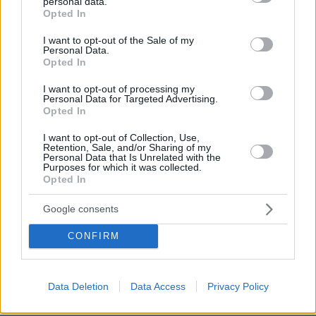
personal data.
grant or deny consent to Google and its third-party tags to
Opted In
use your data for below specified purposes in below Google
29.07.2026, 09:39
consent section.
I want to opt-out of the Sale of my
Διασκεδάζουμε υπεύθυνα, επιστρέφουμε με ασφάλεια
Personal Data.
Opted In
ΣΧΟΛΙΑ
(95)
I want to opt-out of processing my
Personal Data for Targeted Advertising.
ΠΡΟΣΘΗΚΗ ΣΧΟΛΙΟΥ
Opted In
I want to opt-out of Collection, Use,
Retention, Sale, and/or Sharing of my
Personal Data that Is Unrelated with the
Pit7
Purposes for which it was collected.
Opted In
01.02.2024, 19:51
Όλη η ιστορία είναι καρφωτη από ΜΚΟ ,γιατί τους
Google consents
παίρνει μεγάλο μερίδιο από την ΠΙΤΑ. Ακριβώς το ίδιο
ήταν και με τον πατήρ Αντώνιο .Βέβαια ο άνθρωπος
CONFIRM
είναι παθολογικά τζογαδόρος και κατά συνέπεια
μέγας ΨΕΥΤΗΣ ΚΑΙ ΛΑΟΠΛΑΝΟΣ.
ΑΠΑΝΤΗΣΗ
Data Deletion
Data Access
Privacy Policy