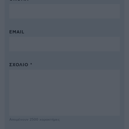
EMAIL
ΣΧΌΛΙΟ *
Απομένουν
2500
χαρακτήρες