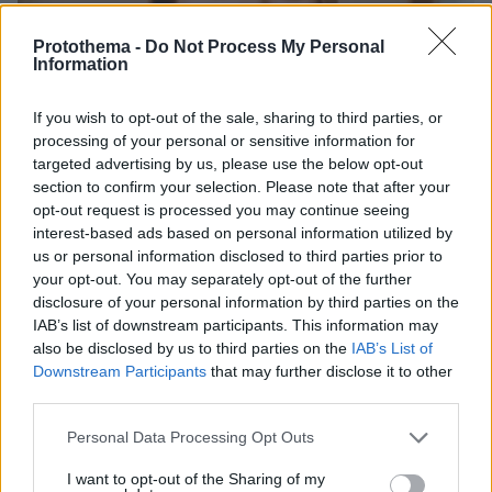
Protothema -
Do Not Process My Personal
Information
If you wish to opt-out of the sale, sharing to third parties, or
processing of your personal or sensitive information for
targeted advertising by us, please use the below opt-out
section to confirm your selection. Please note that after your
opt-out request is processed you may continue seeing
interest-based ads based on personal information utilized by
us or personal information disclosed to third parties prior to
your opt-out. You may separately opt-out of the further
disclosure of your personal information by third parties on the
IAB’s list of downstream participants. This information may
30.07.2026, 09:33
also be disclosed by us to third parties on the
IAB’s List of
Το DEI College παρουσιάζει τη Sophia. Την πρώτη 24/7
Downstream Participants
that may further disclose it to other
βοηθό AI που αλλάζει τον τρόπο με τον οποίο μαθαίνουν οι
third parties.
φοιτητές
Please note that this website/app uses one or more Google
Personal Data Processing Opt Outs
services and may gather and store information including but
03.08.2026, 10:56
not limited to your visit or usage behaviour. You may click to
I want to opt-out of the Sharing of my
Η Smart φοιτητική κατοικία στην καρδιά της Αθήνας