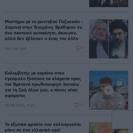
Μυστήριο με το ραντεβού Πεζεσκιάν -
Χαμενεϊ στην Τεχεράνη: Βρέθηκαν σε
ένα σκοτεινό αυτοκίνητο, άκουγαν,
αλλά δεν έβλεπαν ο ένας τον άλλο
4
πριν μία ώρα
Κολυμβητής με καρκίνο στον
εγκέφαλο ξέσπασε σε κλάματα προς
τον Βρετανό πρωθυπουργό: Ικετεύω
για τη ζωή όλων μας, ο πόνος είναι
αφόρητος
55
06.08.2026, 11:29
Loaded
:
91.54%
Το εξωτικό φρούτο που καλλιεργείται
μόνο σε ένα ελληνικό νησί