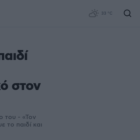
33
°C
παιδί
κό στον
 του - «Τον
ε το παιδί και