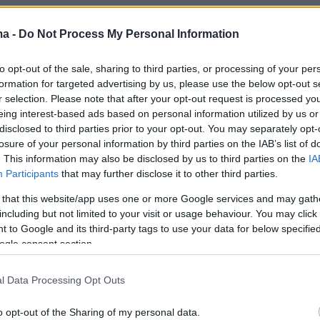
ση μεταξύ πατέρα και κόρης αποκαλύφθηκε
ma -
Do Not Process My Personal Information
ρονη ότι τα χρήματα της είχε αποσπάσει
to opt-out of the sale, sharing to third parties, or processing of your per
ου στο παρελθόν την είχε κακοποιήσει
formation for targeted advertising by us, please use the below opt-out s
και την είχε βιάσει και τώρα την απειλούσε ότ
r selection. Please note that after your opt-out request is processed y
έδινε χρήματα θα αποκάλυπτε στην οικογένει
eing interest-based ads based on personal information utilized by us or
disclosed to third parties prior to your opt-out. You may separately opt-
 τον κόσμο φωτογραφίες που είχε στην κατοχή
losure of your personal information by third parties on the IAB’s list of
ικόνιζαν αυτόν και την νεαρή γυμνούς.
. This information may also be disclosed by us to third parties on the
IA
Participants
that may further disclose it to other third parties.
χρονη να του έχει αποκαλύψει το πρόσωπο που
 that this website/app uses one or more Google services and may gath
και την εκβίαζε ο 50χρονος συμπαραστάθηκε
including but not limited to your visit or usage behaviour. You may click 
 to Google and its third-party tags to use your data for below specifi
ου και στάθηκε στο πλευρό της. Δεν
ogle consent section.
τε για μια στιγμή το κλειστό κοινωνικό
που ζούσαν και της ζήτησε να κατατεθεί
l Data Processing Opt Outs
ώ της ζήτησε να πάνε σε ψυχολόγο.
o opt-out of the Sharing of my personal data.