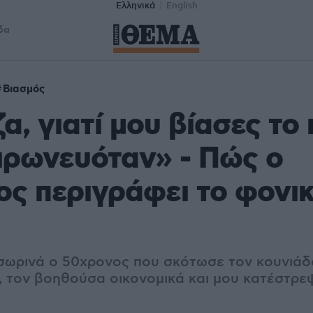
Ελληνικά
English
δα
Βιασμός
, γιατί μου βίασες το 
ειρωνευόταν» - Πώς ο
ς περιγράφει το φονι
ωρινά ο 50χρονος που σκότωσε τον κουνιάδο
, τον βοηθούσα οικονομικά και μου κατέστρεψ