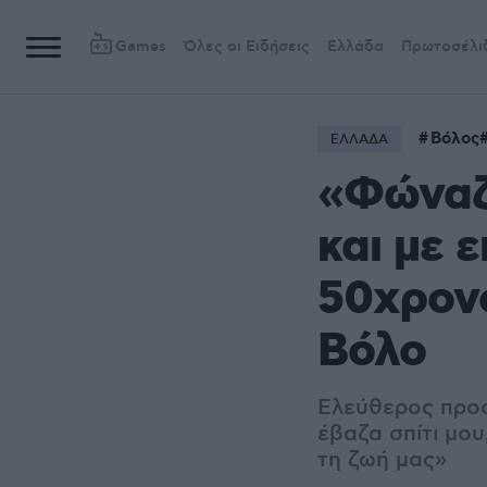
Games
Όλες οι Ειδήσεις
Ελλάδα
Πρωτοσέλι
Βόλος
ΕΛΛΑΔΑ
«Φώναζα
και με 
50χρονο
Βόλο
Ελεύθερος προσ
έβαζα σπίτι μου
τη ζωή μας»