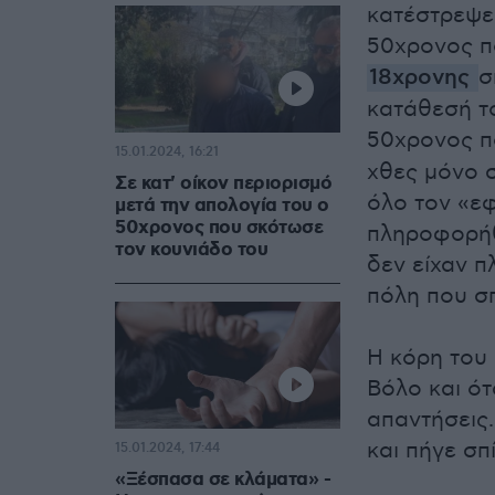
κατέστρεψε 
50χρονος π
18χρονης
σ
κατάθεσή τ
50χρονος π
15.01.2024, 16:21
χθες μόνο 
Σε κατ' οίκον περιορισμό
όλο τον «εφ
μετά την απολογία του ο
50χρονος που σκότωσε
πληροφορήθ
τον κουνιάδο του
δεν είχαν π
πόλη που σ
Η κόρη του 
Βόλο και ότ
απαντήσεις
και πήγε σπ
15.01.2024, 17:44
«Ξέσπασα σε κλάματα» -