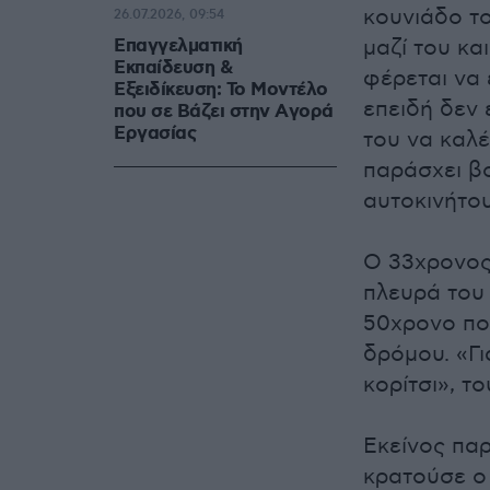
κουνιάδο το
26.07.2026, 09:54
Επαγγελματική
μαζί του κα
Εκπαίδευση &
φέρεται να 
Εξειδίκευση: Το Mοντέλο
επειδή δεν 
που σε Bάζει στην Aγορά
Eργασίας
του να καλέ
παράσχει βο
αυτοκινήτου
Ο 33χρονος
πλευρά του 
50χρονο πο
δρόμου. «Γι
κορίτσι», τ
Εκείνος πα
κρατούσε ο