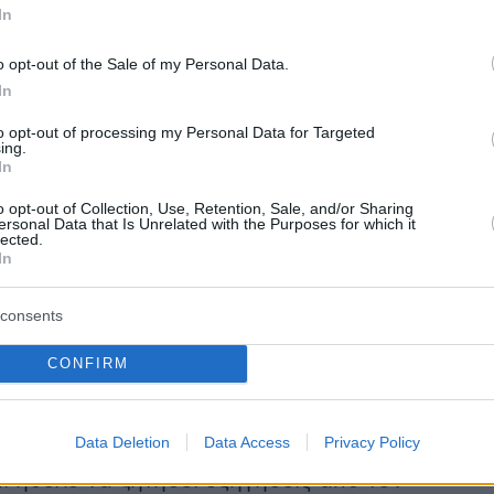
δαφος κάτω από τα πόδια του και
In
 τον εαυτό του για το γεγονός ότι δεν είχε
o opt-out of the Sale of my Personal Data.
όσα είχαν συμβεί και όσα βίωνε το παιδί του
In
. Του έγινε έμμονη ιδέα να μάθει ποιος ήταν
to opt-out of processing my Personal Data for Targeted
ίχε κακοποιήσει σεξουαλικά και βιάσει την
ing.
In
σύμφωνα με τις αναφορές του στους
 λειτουργούς.
o opt-out of Collection, Use, Retention, Sale, and/or Sharing
ersonal Data that Is Unrelated with the Purposes for which it
lected.
In
ς περασμένης Τρίτης η 18χρονη αποκάλυψε
ταυτότητα του βιαστή της. «Τον στήριζα, τον
consents
κονομικά, τον έβαζα σπίτι μου και μου βίαζε
την βαριά ψυχική μου κατάσταση προστέθηκε
CONFIRM
θημα της προδοσίας». Μην μπορώντας να
ί όσα συνέβαιναν έφυγε από τον Βόλο, για να
Data Deletion
Data Access
Privacy Policy
στην Αργαλαστή. Εκεί, δεν μπορούσε να
ι ήθελε να ζητήσει εξηγήσεις από τον