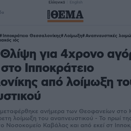
Ελληνικά
English
δα
Ιπποκράτειο Θεσσαλονίκης
Λοίμωξη
Αναπνευστικές λοιμώ
ιακός ιός
Θλίψη για 4χρονο αγόρ
στο Ιπποκράτειο
νίκης από λοίμωξη το
υστικού
 μεταφέρθηκε ανήμερα των Θεοφανείων στο Κ
ρετη λοίμωξη του αναπνευστικού - Το πρωί τη
το Νοσοκομείο Καβάλας και από εκεί στ Ιπποκ