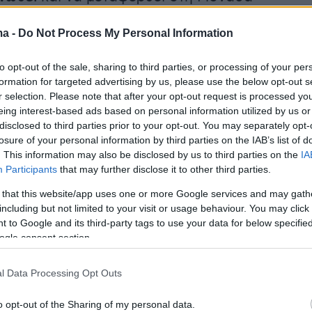
Θεραπείας Παίδων στο Ιπποκράτειο της
ma -
Do Not Process My Personal Information
ης, ωστόσο δεν τα κατάφερε.
to opt-out of the sale, sharing to third parties, or processing of your per
τους γιατρούς του Ιπποκράτειου το παιδί είχ
formation for targeted advertising by us, please use the below opt-out s
πό αναπνευστικό
συγκυτιακό ιό
.
r selection. Please note that after your opt-out request is processed y
eing interest-based ads based on personal information utilized by us or
disclosed to third parties prior to your opt-out. You may separately opt-
losure of your personal information by third parties on the IAB’s list of
ήμερα:
. This information may also be disclosed by us to third parties on the
IA
Participants
that may further disclose it to other third parties.
παραμύθια ο Νορβηγός για την ψυχασθένεια
 that this website/app uses one or more Google services and may gath
including but not limited to your visit or usage behaviour. You may click 
 οικογένεια του αστυνομικού που
 to Google and its third-party tags to use your data for below specifi
ηκε
ogle consent section.
l Data Processing Opt Outs
 Δίκαιη μεταναστευτική πολιτική δεν σημαίνε
ανύπαρκτα σύνορα
o opt-out of the Sharing of my personal data.