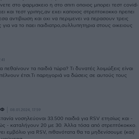
νετε στο φαρμακειο η στο σπιτι οποιος μπορει τεστ covid-
χει και τεστ γριπης,αν εχει καποιος στρεπτοκοκκο πρεπει
εσα αντιβιωση και οχι να περιμενει να περασουν τρεις
 για να το παει παιδιατρο,συλλυπητηρια στους οικειους
:41
 πεθαίνουν τα παιδιά τώρα? Τι δυνατές λοιμώξεις είναι
τέλνουν έτσι.Τι παρηγοριά να δώσεις σε αυτούς τους
 Φ
08.01.2024, 17:59
τανία νοσηλεύοναι 33.500 παιδιά για RSV ετησίως και -
ς - καταλήγουν 20 με 30. Άλλα τόσα από στρεπτόκοκκο.
ει εμβόλιο για RSV, πιθανότατα θα τα μηδενίσουμε (και)