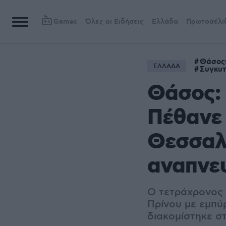
Games
Όλες οι Ειδήσεις
Ελλάδα
Πρωτοσέλι
Θάσος
ΕΛΛΑΔΑ
Συγκυτ
Θάσος: 
Πέθανε 
Θεσσαλο
αναπνε
Ο τετράχρονος
Πρίνου με εμπύ
διακομίστηκε σ