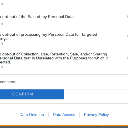
In
το Ηράκλειο: Πέθανε η 17χρονη μαθήτρια που
o opt-out of the Sale of my Personal Data.
ί αλλεργικό σοκ
In
to opt-out of processing my Personal Data for Targeted
ing.
protothema.gr στο Google News
το
και μάθετε πρώτοι
In
εις
o opt-out of Collection, Use, Retention, Sale, and/or Sharing
ersonal Data that Is Unrelated with the Purposes for which it
Ειδήσεις
 τελευταίες
από την Ελλάδα και τον Κόσμο, τη
lected.
Protothema.gr
μβαίνουν, στο
In
ΙΑ
consents
ΠΡΟΣΘΗΚΗ ΣΧΟΛΙΟΥ
(8)
CONFIRM
Data Deletion
Data Access
Privacy Policy
τροί, αμόρφωτοι γονείς, πουλημένο κράτος
08.01.2024, 19:29
πεθαίνει ένα παιδί από στρεπτόκοκκο που θεραπεύεται απ