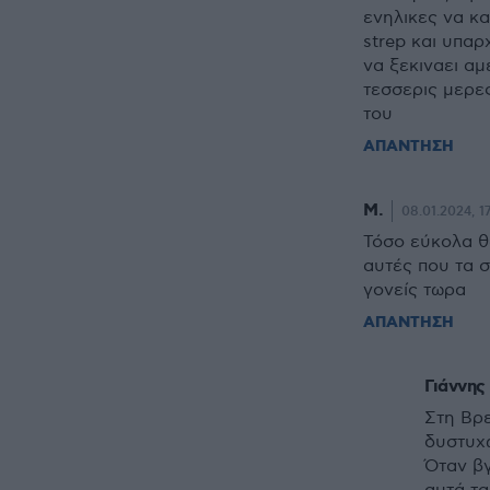
ενηλικες να κα
strep και υπαρ
να ξεκιναει αμ
τεσσερις μερες
του
ΑΠΑΝΤΗΣΗ
Μ.
08.01.2024, 17
Τόσο εύκολα θα
αυτές που τα σ
γονείς τωρα
ΑΠΑΝΤΗΣΗ
Γιάννης
Στη Βρε
δυστυχώ
Όταν βγ