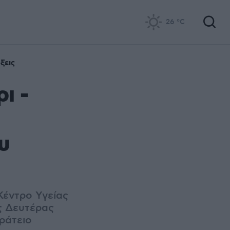
26
°C
ξεις
ι -
υ
έντρο Υγείας
ς Δευτέρας
ράτειο