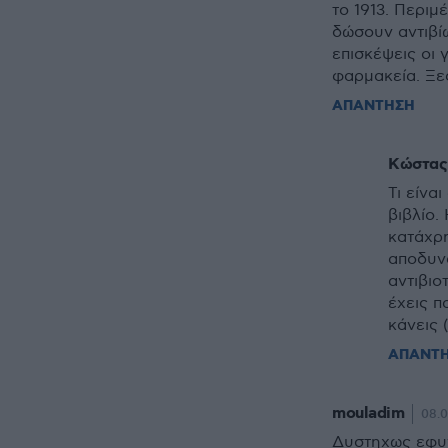
το 1913. Περιμέ
δώσουν αντιβί
επισκέψεις οι 
φαρμακεία. Ξε
ΑΠΑΝΤΗΣΗ
Κώστας
Τι είνα
βιβλίο.
κατάχρη
αποδυνά
αντιβιο
έχεις π
κάνεις 
ΑΠΑΝΤ
mouladim
08.0
Δυστηχως εφυγ