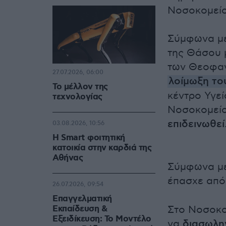
Νοσοκομείο
Σύμφωνα με
της Θάσου 
των Θεοφαν
27.07.2026, 06:00
λοίμωξη το
Το μέλλον της
κέντρο Υγεί
τεχνολογίας
Νοσοκομείο
επιδεινωθεί
03.08.2026, 10:56
Η Smart φοιτητική
κατοικία στην καρδιά της
Αθήνας
Σύμφωνα με
έπασχε από
26.07.2026, 09:54
Επαγγελματική
Εκπαίδευση &
Στο Νοσοκο
Εξειδίκευση: Το Mοντέλο
να
διασωλη