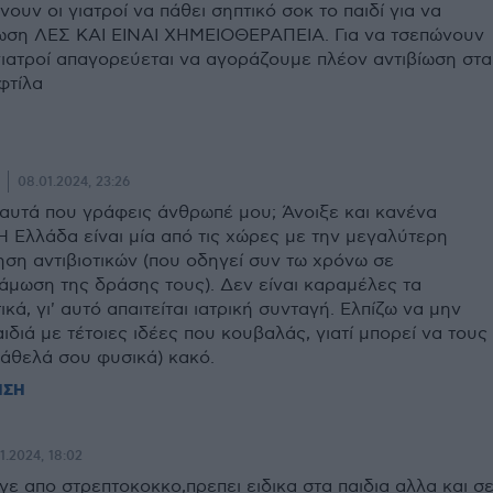
νουν οι γιατροί να πάθει σηπτικό σοκ το παιδί για να
ωση ΛΕΣ ΚΑΙ ΕΙΝΑΙ ΧΗΜΕΙΟΘΕΡΑΠΕΙΑ. Για να τσεπώνουν
γιατροί απαγορεύεται να αγοράζουμε πλέον αντιβίωση στα
φτίλα
08.01.2024, 23:26
ι αυτά που γράφεις άνθρωπέ μου; Άνοιξε και κανένα
 Η Ελλάδα είναι μία από τις χώρες με την μεγαλύτερη
ση αντιβιοτικών (που οδηγεί συν τω χρόνω σε
μωση της δράσης τους). Δεν είναι καραμέλες τα
τικά, γι' αυτό απαιτείται ιατρική συνταγή. Ελπίζω να μην
αιδιά με τέτοιες ιδέες που κουβαλάς, γιατί μπορεί να τους
(άθελά σου φυσικά) κακό.
ΗΣΗ
1.2024, 18:02
ε απο στρεπτοκοκκο,πρεπει ειδικα στα παιδια αλλα και σ