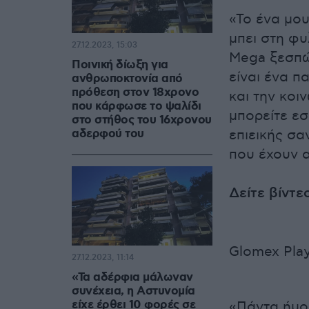
«Το ένα μου
μπει στη φυ
27.12.2023, 15:03
Mega ξεσπών
Ποινική δίωξη για
είναι ένα π
ανθρωποκτονία από
πρόθεση στον 18χρονο
και την κο
που κάρφωσε το ψαλίδι
μπορείτε εσ
στο στήθος του 16χρονου
αδερφού του
επιεικής σα
που έχουν α
Δείτε βίντε
Glomex Play
27.12.2023, 11:14
«Τα αδέρφια μάλωναν
συνέχεια, η Αστυνομία
είχε έρθει 10 φορές σε
«Πάντα ήμου