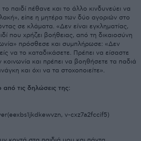
 το παιδί πέθανε και το άλλο κινδυνεύει να
λακή», είπε η μητέρα των δύο αγοριών στο
τας σε κλάματα. «Δεν είναι εγκληματίας,
αιδί που χρήζει βοήθειας, από τη δικαιοσύνη
ινωνία» πρόσθεσε και συμπλήρωσε: «Δεν
είς να το καταδικάσετε. Πρέπει να είσαστε
ν κοινωνία και πρέπει να βοηθήσετε τα παδιά
νάγκη και όχι να τα στοχοποιείτε».
ο από τις δηλώσεις της:
er(eexbs1jkdkewvzn, v-cxz7a2fccif5)
ν κοντά στα παιδιά μου και πάντα