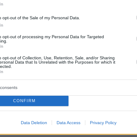
καλώντας σοκ, καθώς ο 18χρονος σκότωσε
In
του για μερικά ρούχα.
o opt-out of the Sale of my Personal Data.
 το διαβιβαστικό της ΕΛ.ΑΣ., όλα συνέβησαν
In
ς 19.30 το απόγευμα ενώ στο σπίτι της οδού
to opt-out of processing my Personal Data for Targeted
ing.
 Νέα Σμύρνη βρίσκονταν ο θύτης 18 ετών, το
In
ν, η μητέρα των δύο αδερφών, η γιαγιά τους
o opt-out of Collection, Use, Retention, Sale, and/or Sharing
η κοπέλα του δράστη.
ersonal Data that Is Unrelated with the Purposes for which it
lected.
In
consents
 παιδιά με αφορμή τα ρούχα άρχισαν να
νται έντονα. Τόσο η μητέρα όσο και η γιαγιά
CONFIRM
άθησαν να τους χωρίσουν ωστόσο τα
έφυγαν και οι δύο νεαροί βρέθηκαν στο
Data Deletion
Data Access
Privacy Policy
αίζουν μπουνιές και κλοτσιές.