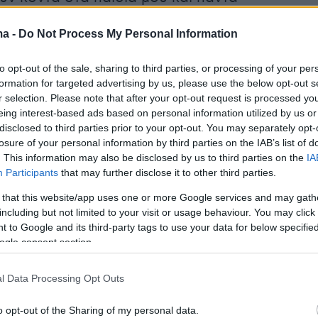
. Αυτή ήταν μία κακή στιγμή» ανέφερε ακόμη
ma -
Do Not Process My Personal Information
ν δύο παιδιών.
to opt-out of the sale, sharing to third parties, or processing of your per
formation for targeted advertising by us, please use the below opt-out s
στην
άσκηση ποινικής δίωξης
σε βάρος του
r selection. Please note that after your opt-out request is processed y
eing interest-based ads based on personal information utilized by us or
ροχώρησαν οι εισαγγελικές Αρχές. Ο
disclosed to third parties prior to your opt-out. You may separately opt-
ιώκεται πλέον για
ανθρωποκτονία από
losure of your personal information by third parties on the IAB’s list of
ι οπλοχρησία. Μετά την άσκηση της δίωξης ο
. This information may also be disclosed by us to third parties on the
IA
Participants
that may further disclose it to other third parties.
ενος οδηγήθηκε σε ανακριτή από τον οποίο
να ζητήσει προθεσμία ώστε να προετοιμάσει
 that this website/app uses one or more Google services and may gath
including but not limited to your visit or usage behaviour. You may click 
α του.
 to Google and its third-party tags to use your data for below specifi
ogle consent section.
ε για τα ρούχα
l Data Processing Opt Outs
 έγινε το βράδυ της Τρίτης (26/12) στη Νέα
o opt-out of the Sharing of my personal data.