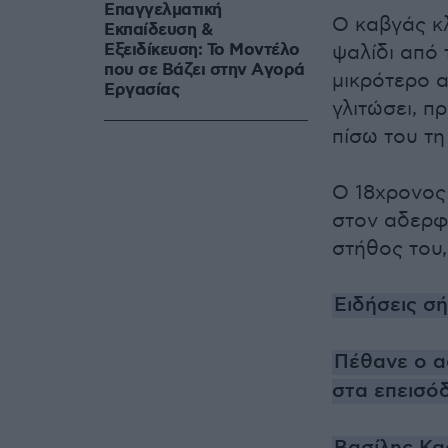
Επαγγελματική
Ο καβγάς κ
Εκπαίδευση &
Εξειδίκευση: Το Mοντέλο
ψαλίδι από 
που σε Bάζει στην Aγορά
μικρότερο α
Eργασίας
γλιτώσει, π
πίσω του τη
Ο 18χρονος 
στον αδερφό
στήθος του,
Ειδήσεις σ
Πέθανε ο α
στα επεισό