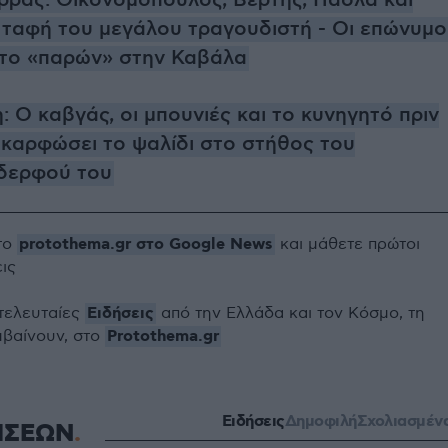
ρράς: Οικονομόπουλος, Βέρτης, Πάολα και
 ταφή του μεγάλου τραγουδιστή - Οι επώνυμο
 το «παρών» στην Καβάλα
 Ο καβγάς, οι μπουνιές και το κυνηγητό πριν
 καρφώσει το ψαλίδι στο στήθος του
δερφού του
protothema.gr στο Google News
το
και μάθετε πρώτοι
εις
Ειδήσεις
 τελευταίες
από την Ελλάδα και τον Κόσμο, τη
Protothema.gr
μβαίνουν, στο
Ειδήσεις
Δημοφιλή
Σχολιασμέν
ΗΣΕΩΝ