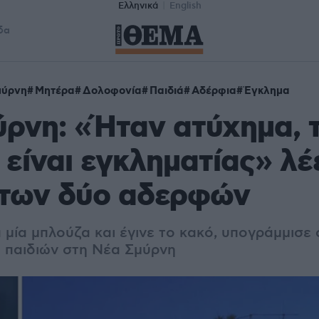
Ελληνικά
English
δα
μύρνη
Μητέρα
Δολοφονία
Παιδιά
Αδέρφια
Έγκλημα
ρνη: «Ήταν ατύχημα, τ
 είναι εγκληματίας» λέε
 των δύο αδερφών
μία μπλούζα και έγινε το κακό, υπογράμμισε 
 παιδιών στη Νέα Σμύρνη