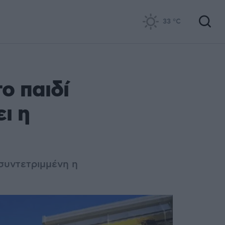
33
°C
ο παιδί
ι η
συντετριμμένη η