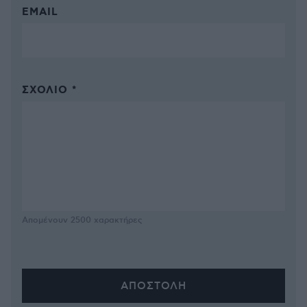
EMAIL
ΣΧΌΛΙΟ *
Απομένουν
2500
χαρακτήρες