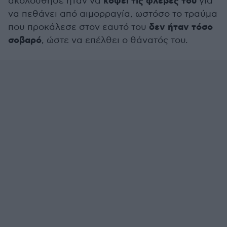
κόψει τις φλέβες του
ακολούθησε ήταν να
για
να πεθάνει από αιμορραγία, ωστόσο το τραύμα
δεν ήταν τόσο
που προκάλεσε στον εαυτό του
σοβαρό
, ώστε να επέλθει ο θάνατός του.