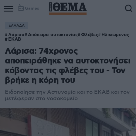
Games
ΕΛΛΑΔΑ
Column
Column
Λάρισα
Απόπειρα αυτοκτονίας
Φλέβες
Ηλικιωμενος
1
2
ΕΚΑΒ
Λάρισα: 74χρονος
αποπειράθηκε να αυτοκτονήσει
κόβοντας τις φλέβες του - Τον
βρήκε η κόρη του
Ειδοποίησε την Αστυνομία και το ΕΚΑΒ και τον
μετέφεραν στο νοσοκομείο