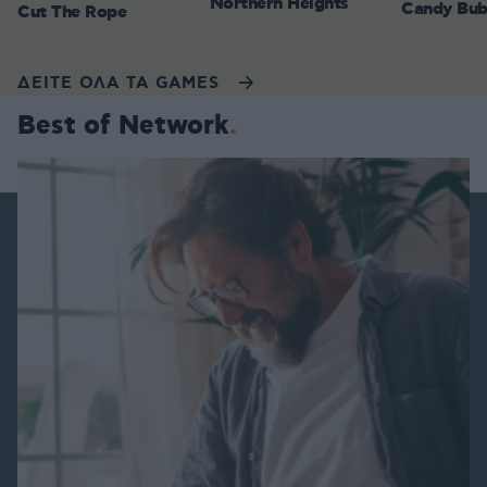
Northern Heights
Candy Bub
Cut The Rope
ΔΕΙΤΕ ΟΛΑ ΤΑ GAMES
Best of Network