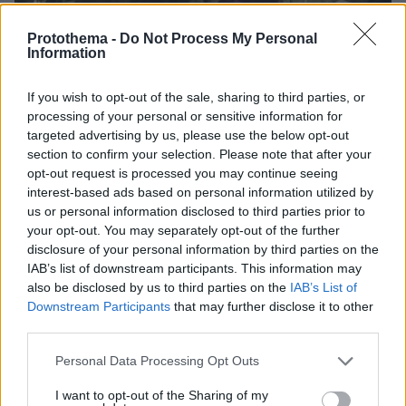
Protothema -
Do Not Process My Personal
Information
If you wish to opt-out of the sale, sharing to third parties, or
processing of your personal or sensitive information for
targeted advertising by us, please use the below opt-out
section to confirm your selection. Please note that after your
opt-out request is processed you may continue seeing
interest-based ads based on personal information utilized by
us or personal information disclosed to third parties prior to
08.08.2026, 08:57
your opt-out. You may separately opt-out of the further
Το «σκουλήκι του διαβόλου» που ζει 1,3 χιλιόμετρα
disclosure of your personal information by third parties on the
κάτω από τη Γη και αλλάζει όσα γνωρίζαμε για τη
IAB’s list of downstream participants. This information may
ζωή: «Οι άνθρωποι δεν κυβερνάμε τον κόσμο»
also be disclosed by us to third parties on the
IAB’s List of
Downstream Participants
that may further disclose it to other
third parties.
Please note that this website/app uses one or more Google
Personal Data Processing Opt Outs
services and may gather and store information including but
not limited to your visit or usage behaviour. You may click to
I want to opt-out of the Sharing of my