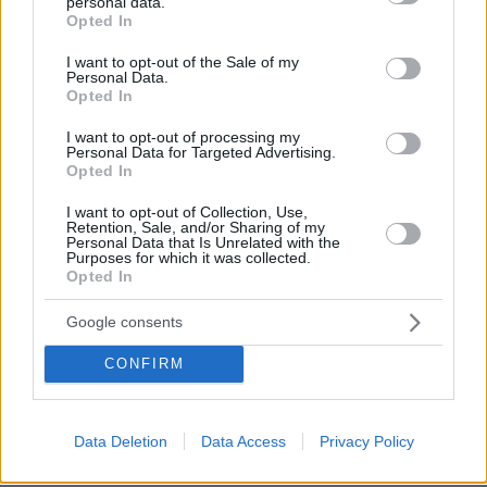
personal data.
grant or deny consent to Google and its third-party tags to
Opted In
use your data for below specified purposes in below Google
consent section.
I want to opt-out of the Sale of my
Personal Data.
Opted In
I want to opt-out of processing my
Personal Data for Targeted Advertising.
Opted In
I want to opt-out of Collection, Use,
Retention, Sale, and/or Sharing of my
Personal Data that Is Unrelated with the
Purposes for which it was collected.
Opted In
Google consents
CONFIRM
08.08.2026, 09:25
Βίντεο: Μεθυσμένη σκότωσε νύφη λίγες ώρες
μετά τον γάμο της και στο τμήμα ζητούσε
κλαίγοντας τον πατέρα της
Data Deletion
Data Access
Privacy Policy