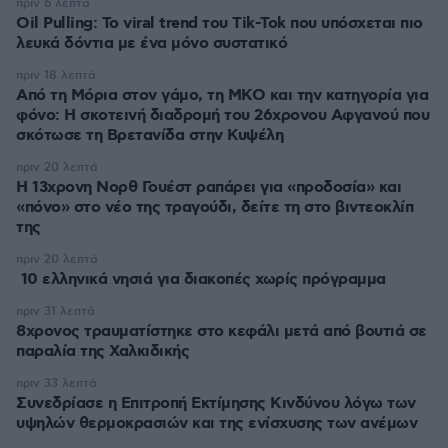
πριν 6 λεπτά
Oil Pulling: To viral trend του Tik-Tok που υπόσχεται πιο
λευκά δόντια με ένα μόνο συστατικό
πριν 18 λεπτά
Από τη Μόρια στον γάμο, τη ΜΚΟ και την κατηγορία για
φόνο: Η σκοτεινή διαδρομή του 26χρονου Αφγανού που
σκότωσε τη Βρετανίδα στην Κυψέλη
πριν 20 λεπτά
Η 13χρονη Νορθ Γουέστ ραπάρει για «προδοσία» και
«πόνο» στο νέο της τραγούδι, δείτε τη στο βιντεοκλίπ
της
πριν 20 λεπτά
10 ελληνικά νησιά για διακοπές χωρίς πρόγραμμα
πριν 31 λεπτά
8χρονος τραυματίστηκε στο κεφάλι μετά από βουτιά σε
παραλία της Χαλκιδικής
πριν 33 λεπτά
Συνεδρίασε η Επιτροπή Εκτίμησης Κινδύνου λόγω των
υψηλών θερμοκρασιών και της ενίσχυσης των ανέμων