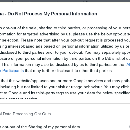
anadair: «
Οι χειριστές προσπάθησαν να
μηλά για να είναι αποτελεσματικοί στη φωτιά,
ma -
Do Not Process My Personal Information
ουν. Πάντα κατεβαίνουν με αντίθετη ροή
να υπάρχει στήριξη στο αεροπλάνο. Οι καπνοί
to opt-out of the sale, sharing to third parties, or processing of your per
formation for targeted advertising by us, please use the below opt-out s
ά πήγαιναν προς το μέρος τους με
r selection. Please note that after your opt-out request is processed y
 να μην μπορούν να δουν πίσω από τη φωτιά
eing interest-based ads based on personal information utilized by us or
 Στην απαγκίστρωση, στη δεξιά στροφή βρήκε
disclosed to third parties prior to your opt-out. You may separately opt-
losure of your personal information by third parties on the IAB’s list of
ρύγιο του δεξιού φτερού του αεροσκάφους
. This information may also be disclosed by us to third parties on the
IA
, αποκολλήθηκε ο πλωτήρας και από ότι
Participants
that may further disclose it to other third parties.
ύπησε τα πηδάλια του αεροσκάφους και τα
 that this website/app uses one or more Google services and may gath
 Δεν θα μπορούσε να γίνει τίποτα (για να
including but not limited to your visit or usage behaviour. You may click 
 to Google and its third-party tags to use your data for below specifi
ναι ανεξέλεγκτο το αεροπλάνο, κάνει ό,τι
ogle consent section.
 δεν υπακούει στις εντολές του χειριστή καθώ
ν πηδάλια για να το οδηγήσεις
. Εάν έφευγε
l Data Processing Opt Outs
ο κομμάτι (που φαίνεται στο βίντεο) το
πορεί να πετάξει κανονικά, δεν υπάρχει
o opt-out of the Sharing of my personal data.