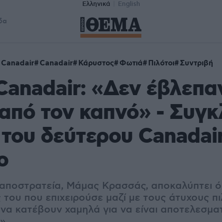
Ελληνικά
English
δα
Canadair
Canadair
Κάρυστος
Φωτιά
Πιλότοι
Συντριβή
anadair: «Δεν έβλεπα
από τον καπνό» - Συγκ
 του δεύτερου Canadai
ο
 αποστρατεία, Μάμας Κρασσάς, αποκαλύπτει 
 του που επιχειρούσε μαζί με τους άτυχους πι
α κατέβουν χαμηλά για να είναι αποτελεσματ
»