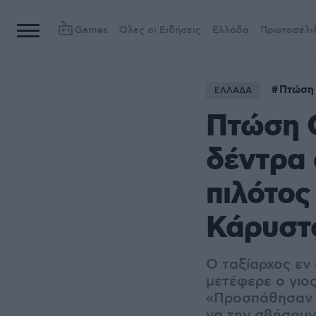
Games
Όλες οι Ειδήσεις
Ελλάδα
Πρωτοσέλι
Πτώση 
ΕΛΛΑΔΑ
Πτώση C
δέντρα 
πιλότος
Κάρυστ
Ο ταξίαρχος εν
μετέφερε ο γιος
«Προσπάθησαν ν
να την σβήσουν