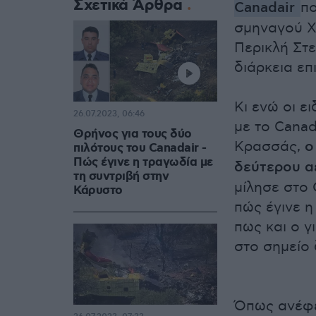
Σχετικά Άρθρα
Canadair
πο
σμηναγού Χ
Περικλή Στ
διάρκεια επ
Κι ενώ οι
ει
26.07.2023, 06:46
με το Canada
Θρήνος για τους δύο
Κρασσάς,
ο
πιλότους του Canadair -
Πώς έγινε η τραγωδία με
δεύτερου α
τη συντριβή στην
μίλησε στο 
Κάρυστο
πώς έγινε η
πως και ο γ
στο σημείο
Όπως ανέφε