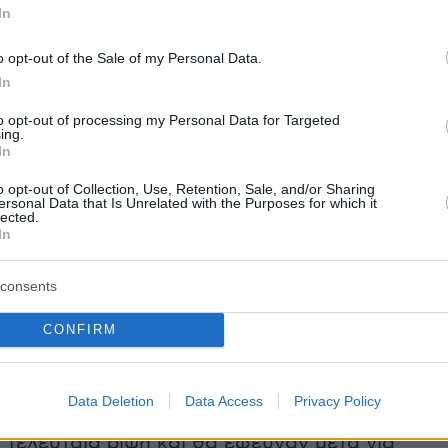
In
λην όμως το γεγονός πως φαίνεται ότι όπως
κε από το φτερό χτύπησε πίσω στην άκρη το
o opt-out of the Sale of my Personal Data.
είναι τα πηδάλια του αεροσκάφους και τα
In
 Αυτό είναι δική μου προσωπική εκτίμηση».
to opt-out of processing my Personal Data for Targeted
ing.
In
ο:
o opt-out of Collection, Use, Retention, Sale, and/or Sharing
ersonal Data that Is Unrelated with the Purposes for which it
lected.
In
αίνει: «O χειριστής
κατά πάσα πιθανότητα
consents
 υπήρχε πίσω από τον καπνό.
Αυτό μου το
 και ο γιος μου, ο οποίος μου είπε ότι
‘’ούτε
CONFIRM
έπεφτα είδα το δέντρο πίσω από την φωτιά’’
.
ι μισό βουνό, όπως μου είπε ο γιος μου που
Data Deletion
Data Access
Privacy Policy
α πάει σε ένα χωριό και τους έστειλαν εκεί.
 τελευταία ρίψη και θα έφευγαν μετά για