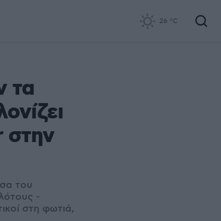
26
°C
ν τα
λονίζει
r στην
όσα του
λότους -
ικοί στη φωτιά,