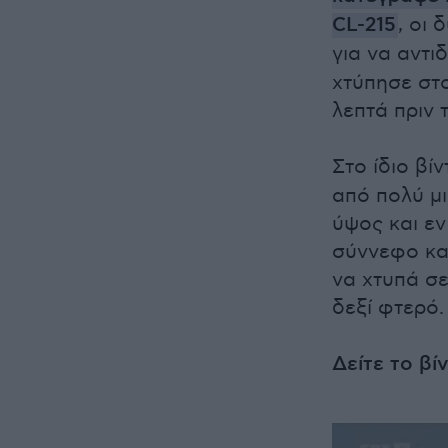
CL-215
, οι 
για να αντι
χτύπησε στ
λεπτά πριν τ
Στο ίδιο βί
από πολύ μι
ύψος και εν
σύννεφο καπ
να χτυπά σε
δεξί φτερό.
Δείτε το βί