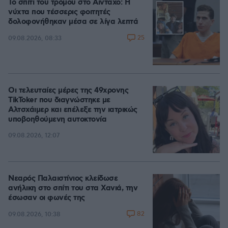
Το σπίτι του τρόμου στο Άινταχο: Η
νύχτα που τέσσερις φοιτητές
δολοφονήθηκαν μέσα σε λίγα λεπτά
25
09.08.2026, 08:33
Οι τελευταίες μέρες της 49χρονης
TikToker που διαγνώστηκε με
Αλτσχάιμερ και επέλεξε την ιατρικώς
υποβοηθούμενη αυτοκτονία
09.08.2026, 12:07
Νεαρός Παλαιστίνιος κλείδωσε
ανήλικη στο σπίτι του στα Χανιά, την
έσωσαν οι φωνές της
82
09.08.2026, 10:38