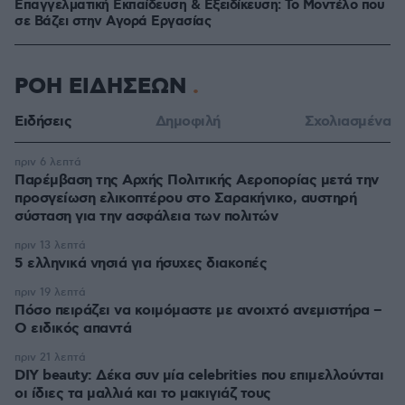
Επαγγελματική Εκπαίδευση & Εξειδίκευση: Το Mοντέλο που
σε Bάζει στην Aγορά Eργασίας
ΡΟΗ ΕΙΔΗΣΕΩΝ
Ειδήσεις
Δημοφιλή
Σχολιασμένα
πριν 6 λεπτά
Παρέμβαση της Αρχής Πολιτικής Αεροπορίας μετά την
προσγείωση ελικοπτέρου στο Σαρακήνικο, αυστηρή
σύσταση για την ασφάλεια των πολιτών
πριν 13 λεπτά
5 ελληνικά νησιά για ήσυχες διακοπές
πριν 19 λεπτά
Πόσο πειράζει να κοιμόμαστε με ανοιχτό ανεμιστήρα –
Ο ειδικός απαντά
πριν 21 λεπτά
DIY beauty: Δέκα συν μία celebrities που επιμελλούνται
οι ίδιες τα μαλλιά και το μακιγιάζ τους