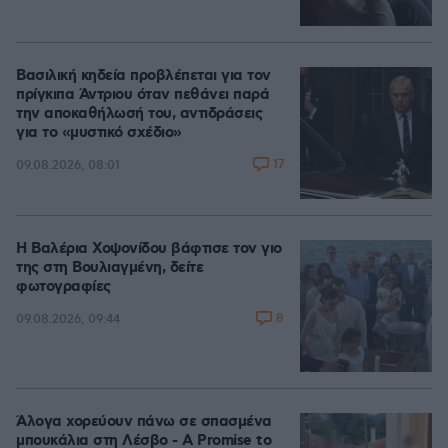
Βασιλική κηδεία προβλέπεται για τον
πρίγκιπα Άντριου όταν πεθάνει παρά
την αποκαθήλωσή του, αντιδράσεις
για το «μυστικό σχέδιο»
17
09.08.2026, 08:01
Η Βαλέρια Χοψονίδου βάφτισε τον γιο
της στη Βουλιαγμένη, δείτε
φωτογραφίες
8
09.08.2026, 09:44
Άλογα χορεύουν πάνω σε σπασμένα
μπουκάλια στη Λέσβο - A Promise to