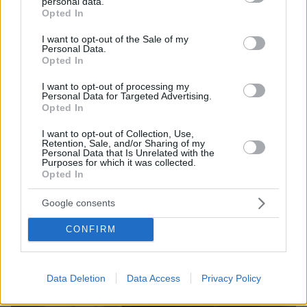
personal data.
grant or deny consent to Google and its third-party tags to
Opted In
use your data for below specified purposes in below Google
consent section.
I want to opt-out of the Sale of my
Personal Data.
Opted In
I want to opt-out of processing my
Personal Data for Targeted Advertising.
Opted In
I want to opt-out of Collection, Use,
Retention, Sale, and/or Sharing of my
Personal Data that Is Unrelated with the
Purposes for which it was collected.
Opted In
25.07.2023, 16:43
Με Canadair 48 ετών η πυρόσβεση - Το 1975
Google consents
παραλήφθηκαν τα πρώτα αεροσκάφη CL-215
CONFIRM
Data Deletion
Data Access
Privacy Policy