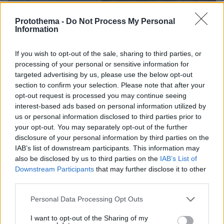
Protothema -
Do Not Process My Personal
Information
If you wish to opt-out of the sale, sharing to third parties, or
processing of your personal or sensitive information for
targeted advertising by us, please use the below opt-out
section to confirm your selection. Please note that after your
opt-out request is processed you may continue seeing
25.07.2023, 18:35
interest-based ads based on personal information utilized by
Βίντεο ντοκουμέντο: Η στιγμή που το Canadair συντρίβεται
us or personal information disclosed to third parties prior to
στην Κάρυστο
your opt-out. You may separately opt-out of the further
disclosure of your personal information by third parties on the
IAB’s list of downstream participants. This information may
also be disclosed by us to third parties on the
IAB’s List of
Downstream Participants
that may further disclose it to other
third parties.
Please note that this website/app uses one or more Google
Personal Data Processing Opt Outs
services and may gather and store information including but
not limited to your visit or usage behaviour. You may click to
I want to opt-out of the Sharing of my