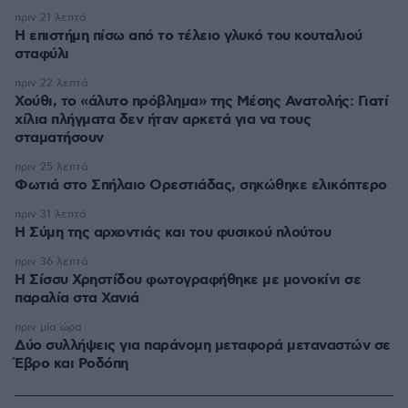
πριν 21 λεπτά
Η επιστήμη πίσω από το τέλειο γλυκό του κουταλιού
σταφύλι
πριν 22 λεπτά
Χούθι, το «άλυτο πρόβλημα» της Μέσης Ανατολής: Γιατί
χίλια πλήγματα δεν ήταν αρκετά για να τους
σταματήσουν
πριν 25 λεπτά
Φωτιά στο Σπήλαιο Ορεστιάδας, σηκώθηκε ελικόπτερο
πριν 31 λεπτά
Η Σύμη της αρχοντιάς και του φυσικού πλούτου
πριν 36 λεπτά
Η Σίσσυ Χρηστίδου φωτογραφήθηκε με μονοκίνι σε
παραλία στα Χανιά
πριν μία ώρα
Δύο συλλήψεις για παράνομη μεταφορά μεταναστών σε
Έβρο και Ροδόπη