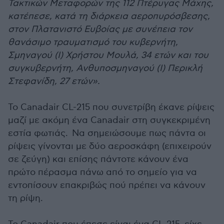
Τακτικών Μεταφορών της 112 Πτέρυγας Μάχης,
κατέπεσε, κατά τη διάρκεια αεροπυρόσβεσης,
στον Πλατανιστό Ευβοίας με συνέπεια τον
θανάσιμο τραυματισμό του κυβερνήτη,
Σμηναγού (Ι) Χρήστου Μουλά, 34 ετών και του
συγκυβερνήτη, Ανθυποσμηναγού (Ι) Περικλή
Στεφανίδη, 27 ετών».
Το Canadair CL-215 που συνετρίβη έκανε ρίψεις
μαζί με ακόμη ένα Canadair στη συγκεκριμένη
εστία φωτιάς. Nα σημειώσουμε πως πάντα οι
ρίψεις γίνονται με δύο αεροσκάφη (επιχειρούν
σε ζεύγη) και επίσης πάντοτε κάνουν ένα
πρώτο πέρασμα πάνω από το σημείο για να
εντοπίσουν επακριβώς πού πρέπει να κάνουν
τη ρίψη.