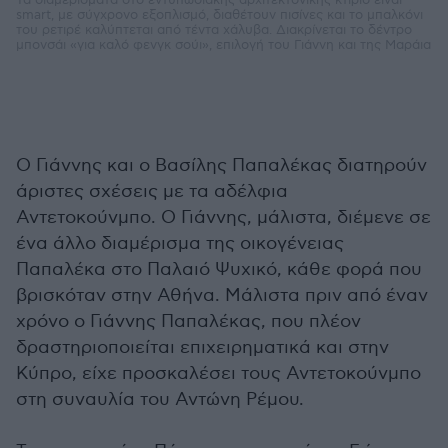
Τα διαμερίσματα στο εντυπωσιακής αρχιτεκτονικής κτίριο είναι
smart, με σύγχρονο εξοπλισμό, διαθέτουν πισίνες και το μπαλκόνι
του ρετιρέ καλύπτεται από τέντα χάλυβα. Διακρίνεται το δέντρο
μπονσάι «για καλό φενγκ σούι», επιλογή του Γιάννη και της Μαράια
Ο Γιάννης και ο Βασίλης Παπαλέκας διατηρούν
άριστες σχέσεις με τα αδέλφια
Αντετοκούνμπο. Ο Γιάννης, μάλιστα, διέμενε σε
ένα άλλο διαμέρισμα της οικογένειας
Παπαλέκα στο Παλαιό Ψυχικό, κάθε φορά που
βρισκόταν στην Αθήνα. Μάλιστα πριν από έναν
χρόνο ο Γιάννης Παπαλέκας, που πλέον
δραστηριοποιείται επιχειρηματικά και στην
Κύπρο, είχε προσκαλέσει τους Αντετοκούνμπο
στη συναυλία του Αντώνη Ρέμου.