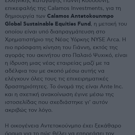
ελληνικής καταγωγής Γιάννη Κουδούνη,
επικεφαλής της Calamos Investments, για τη
Calamos Antetokounmpo
δημιουργία των
Global Sustainable Equities Fund
, η μετοχή του
οποίου είναι υπό διαπραγμάτευση στο
Χρηματιστήριο της Νέας Υόρκης NYSE Arca. Η
πιο πρόσφατη κίνηση του Γιάννη, εκτός της
αγοράς του ακινήτου στο Παλαιό Ψυχικό, είναι
η ίδρυση μιας νέας εταιρείας μαζί με τα
αδέλφια του με σκοπό μέσω αυτής να
ελέγχουν όλες τους τις επιχειρηματικές
δραστηριότητες. Το όνομά της είναι Ante Inc.
και η σχετική ανακοίνωση έγινε μέσω της
ιστοσελίδας που σχεδιάστηκε γι’ αυτόν
ακριβώς τον λόγο.
Η οικογένεια Αντετοκούνμπο έχει ξεκάθαρο
όραμα για το πώς θέλει να επηρεάσει τον