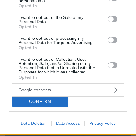
personal data.
grant or deny consent to Google and its third-party tags to
Ασε με να σου πω κάτι, αν η JP Morgan
Opted In
use your data for below specified purposes in below Google
καταρρεύσει, το ίδιο θα συμβεί και με τις πιο
consent section.
I want to opt-out of the Sale of my
μικρές τράπεζες. Πρέπει να αγοράσεις
Personal Data.
Opted In
ομόλογα των ΗΠΑ».
I want to opt-out of processing my
Personal Data for Targeted Advertising.
Τα τελευταία χρόνια τα αδέλφια
Opted In
Αντετοκούνμπο
έχουν ενεργήσει σύμφωνα με
I want to opt-out of Collection, Use,
τις συμβουλές του Λάσρι και άλλων έμπιστων
Retention, Sale, and/or Sharing of my
Personal Data that Is Unrelated with the
συμβούλων. Επέκτειναν το χαρτοφυλάκιό τους,
Purposes for which it was collected.
ενώ επένδυσαν και σε άλλους τομείς, όπως το
Opted In
real estate, η αθλητική διατροφή, η ένδυση και
Google consents
υπόδυση, με το δικό τους brand name μάλιστα,
αλλά και το ποδόσφαιρο. Ο Αντετοκούνμπο
CONFIRM
έχει αρκετά χρήματα τόσο για να νιώθει
ασφαλής όσο και για να τα επενδύει για
περαιτέρω ανάπτυξη.
Data Deletion
Data Access
Privacy Policy