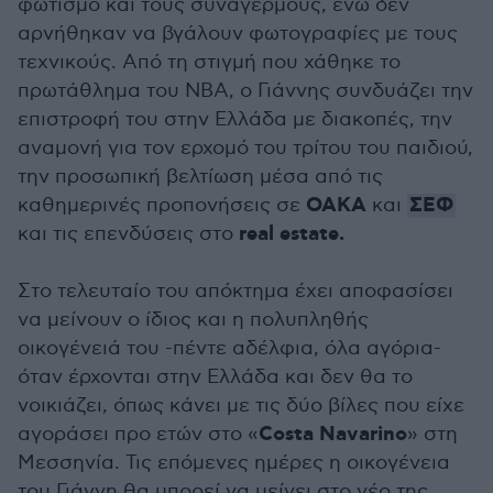
φωτισμό και τους συναγερμούς, ενώ δεν
αρνήθηκαν να βγάλουν φωτογραφίες με τους
τεχνικούς. Από τη στιγμή που χάθηκε το
πρωτάθλημα του ΝΒΑ, ο Γιάννης συνδυάζει την
επιστροφή του στην Ελλάδα με διακοπές, την
αναμονή για τον ερχομό του τρίτου του παιδιού,
την προσωπική βελτίωση μέσα από τις
ΟΑΚΑ
ΣΕΦ
καθημερινές προπονήσεις σε
και
real estate.
και τις επενδύσεις στο
Στο τελευταίο του απόκτημα έχει αποφασίσει
να μείνουν ο ίδιος και η πολυπληθής
οικογένειά του -πέντε αδέλφια, όλα αγόρια-
όταν έρχονται στην Ελλάδα και δεν θα το
νοικιάζει, όπως κάνει με τις δύο βίλες που είχε
Costa Navarino
αγοράσει προ ετών στο «
» στη
Μεσσηνία. Τις επόμενες ημέρες η οικογένεια
του Γιάννη θα μπορεί να μείνει στο νέο της