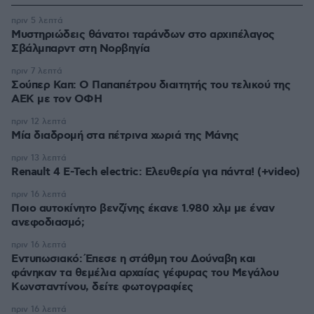
πριν 5 λεπτά
Μυστηριώδεις θάνατοι ταράνδων στο αρχιπέλαγος
Σβάλμπαρντ στη Νορβηγία
πριν 7 λεπτά
Σούπερ Καπ: Ο Παπαπέτρου διαιτητής του τελικού της
ΑΕΚ με τον ΟΦΗ
πριν 12 λεπτά
Μία διαδρομή στα πέτρινα χωριά της Μάνης
πριν 13 λεπτά
Renault 4 E-Tech electric: Ελευθερία για πάντα! (+video)
πριν 16 λεπτά
Ποιο αυτοκίνητο βενζίνης έκανε 1.980 χλμ με έναν
ανεφοδιασμό;
πριν 16 λεπτά
Εντυπωσιακό: Έπεσε η στάθμη του Δούναβη και
φάνηκαν τα θεμέλια αρχαίας γέφυρας του Μεγάλου
Κωνσταντίνου, δείτε φωτογραφίες
πριν 16 λεπτά