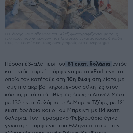
Ο Γιάννης και ο αδελφός του Αλεξ φωτογραφίζονται με τους
τεχνικούς που φτιάχνουν τις ηλεκτρικές εγκαταστάσεις, δηλαδή
τους φωτισμούς και τους συναγερμούς στο συγκρότημα
81 εκατ. δολάρια
Πέρυσι έβγαλε περίπου
εντός
και εκτός παρκέ, σύμφωνα με το «Forbes», το
10η θέση
οποίο τον κατέταξε στη
στη λίστα με
τους πιο ακριβοπληρωμένους αθλητές στον
κόσμο, μετά από αθλητές όπως ο Λιονέλ Μέσι
με 130 εκατ. δολάρια, ο ΛεΜπρον Τζέιμς με 121
εκατ. δολάρια και ο Τομ Μπρέιντι με 84 εκατ.
δολάρια. Τον περασμένο Φεβρουάριο έγινε
γνωστή η συμφωνία του Ελληνα σταρ με τον