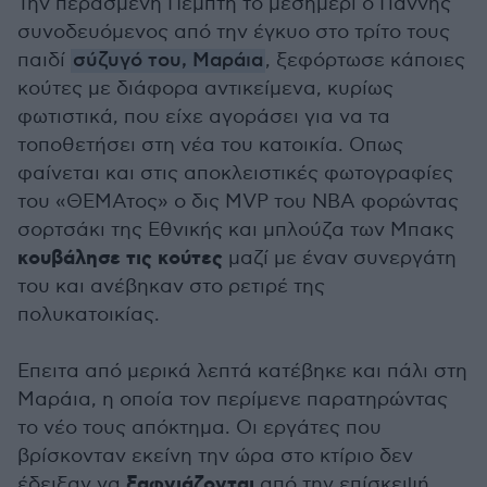
Την περασμένη Πέμπτη το μεσημέρι ο Γιάννης
συνοδευόμενος από την έγκυο στο τρίτο τους
παιδί
σύζυγό του, Μαράια
, ξεφόρτωσε κάποιες
κούτες με διάφορα αντικείμενα, κυρίως
φωτιστικά, που είχε αγοράσει για να τα
τοποθετήσει στη νέα του κατοικία. Οπως
φαίνεται και στις αποκλειστικές φωτογραφίες
του «ΘΕΜΑτος» ο δις MVP του ΝΒΑ φορώντας
σορτσάκι της Εθνικής και μπλούζα των Μπακς
κουβάλησε τις κούτες
μαζί με έναν συνεργάτη
του και ανέβηκαν στο ρετιρέ της
πολυκατοικίας.
Επειτα από μερικά λεπτά κατέβηκε και πάλι στη
Μαράια, η οποία τον περίμενε παρατηρώντας
το νέο τους απόκτημα. Οι εργάτες που
βρίσκονταν εκείνη την ώρα στο κτίριο δεν
ξαφνιάζονται
έδειξαν να
από την επίσκεψή