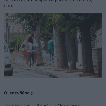
σπίτι.
Οι επενδύσεις
Τον περασμένο Απρίλιο ο Μαρκ Λάσρι,