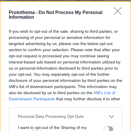
δισεκατομμυριούχος διαχειριστής hedge fund
Protothema -
Do Not Process My Personal
και συνιδιοκτήτης των
Μιλγουόκι Μπακς
μέχρι
Information
και πριν από λίγους μήνες, πούλησε τις μετοχές
του, περίπου το 25%, στα αδέλφια Τζίμι και Ντι
If you wish to opt-out of the sale, sharing to third parties, or
3,5 δισ. δολαρίω
Χάσλαμ αντί
ν. Ο ίδιος,
processing of your personal or sensitive information for
targeted advertising by us, please use the below opt-out
μιλώντας στον Ντέιβιντ Ρουμπινστάιν,
section to confirm your selection. Please note that after your
συνιδρυτή και πρόεδρο της Carlyle Group, στο
opt-out request is processed you may continue seeing
πλαίσιο του Bloomberg Wealth Summit στη Νέα
interest-based ads based on personal information utilized by
Υόρκη, αποκάλυψε ότι ο Γιάννης ένιωθε μια
us or personal information disclosed to third parties prior to
your opt-out. You may separately opt-out of the further
ανασφάλεια όταν είχε πρωτοπάει στην Αμερική
disclosure of your personal information by third parties on the
σχετικά με τα χρήματά του. Οταν λοιπόν έμαθε
IAB’s list of downstream participants. This information may
ότι το ανώτατο όριο ασφάλισης των
also be disclosed by us to third parties on the
IAB’s List of
250.000
καταθέσεων ήταν της τάξης των
Downstream Participants
that may further disclose it to other
δολαρίων
third parties.
, ο Αντετοκούνμπο άνοιξε αμέσως
λογαριασμούς σε μισή ντουζίνα τράπεζες. Τοτε
Please note that this website/app uses one or more Google
Personal Data Processing Opt Outs
ο Μαρκ τού είπε: «Γιάννη, δεν μπορείς να έχεις
services and may gather and store information including but
not limited to your visit or usage behaviour. You may click to
I want to opt-out of the Sharing of my
λογαριασμούς σε 50 διαφορετικές τράπεζες.