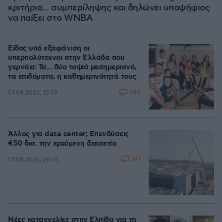
κριτήρια... συμπερίληψης και δηλώνει υποψήφιος
να παίξει στο WNBA
Είδος υπό εξαφάνιση οι
υπερπολύτεκνοι στην Ελλάδα που
γερνάει: Τα... δύο ταψιά μεσημεριανό,
τα επιδόματα, η καθημερινότητά τους
580
07.08.2026, 15:59
Άλλος για data center; Επενδύσεις
€50 δισ. την ερχόμενη δεκαετία
347
07.08.2026, 20:16
Νέες καταγγελίες στην Ελπίδα για τη