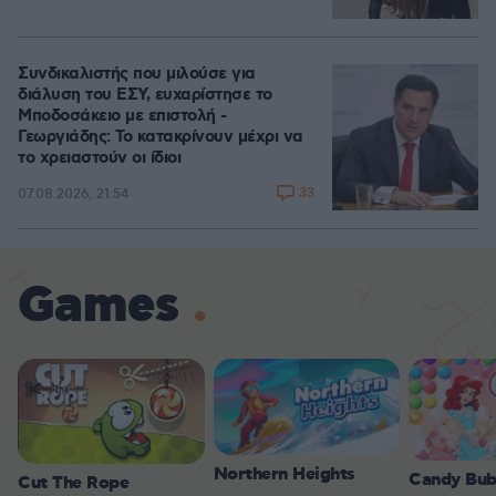
Συνδικαλιστής που μιλούσε για
διάλυση του ΕΣΥ, ευχαρίστησε το
Μποδοσάκειο με επιστολή -
Γεωργιάδης: Το κατακρίνουν μέχρι να
το χρειαστούν οι ίδιοι
33
07.08.2026, 21:54
Games
Northern Heights
Candy Bub
Cut The Rope