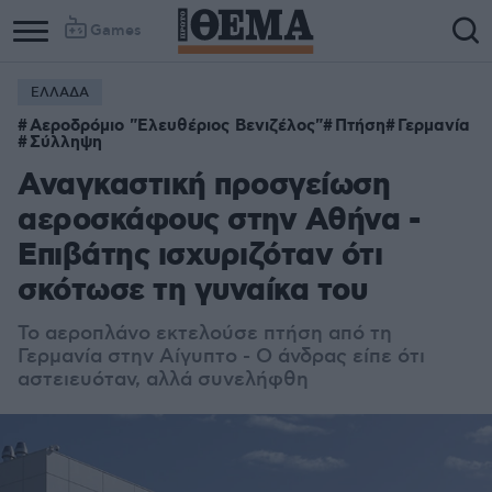
Games
ΕΛΛΑΔΑ
Column
Column
Αεροδρόμιο "Ελευθέριος Βενιζέλος"
Πτήση
Γερμανία
1
2
Σύλληψη
Αναγκαστική προσγείωση
αεροσκάφους στην Αθήνα -
Επιβάτης ισχυριζόταν ότι
σκότωσε τη γυναίκα του
Το αεροπλάνο εκτελούσε πτήση από τη
Γερμανία στην Αίγυπτο - Ο άνδρας είπε ότι
αστειευόταν, αλλά συνελήφθη