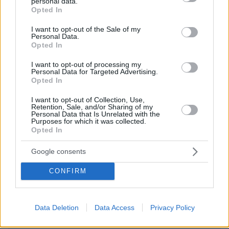
personal data.
18.06.2023, 23:15
grant or deny consent to Google and its third-party tags to
Opted In
+1
use your data for below specified purposes in below Google
consent section.
I want to opt-out of the Sale of my
ΑΠΑΝΤΗΣΗ
Personal Data.
Opted In
Και όμως
I want to opt-out of processing my
18.06.2023, 23:39
Personal Data for Targeted Advertising.
Opted In
Τα λεξικά στο internet το έχουν ως παρόμοιο με
την διατάραξη : διά, σαλεύω και σάλος
I want to opt-out of Collection, Use,
(=κυματισμός έντονος) Όποτε σωστό.😉
Retention, Sale, and/or Sharing of my
Personal Data that Is Unrelated with the
ΑΠΑΝΤΗΣΗ
Purposes for which it was collected.
Opted In
ΠΡΟΣΘΗΚΗ ΣΧΟΛΙΟΥ
Google consents
CONFIRM
ΌΝΟΜΑ *
Data Deletion
Data Access
Privacy Policy