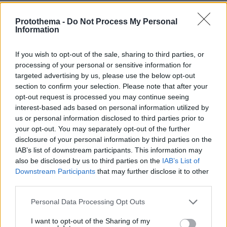
Έχει δικαιώματα.
ΑΠΑΝΤΗΣΗ
Protothema -
Do Not Process My Personal
Information
Λεπτό κι ευφυές χιούμορ.
If you wish to opt-out of the sale, sharing to third parties, or
18.06.2023, 23:42
processing of your personal or sensitive information for
Το αστείο ήταν έξυπνο και ιδιαίτερα σύνθετο:
targeted advertising by us, please use the below opt-out
καλύτερα στη φυλακή παρά σε αθεοπλάνο (αν πέσει
section to confirm your selection. Please note that after your
πας παράβυσσο). Ο θύτης δεν θα καταλάβει τίποτα
opt-out request is processed you may continue seeing
από την τιμωρία και τον πλανήτη μας γενικότερα.
interest-based ads based on personal information utilized by
us or personal information disclosed to third parties prior to
ΑΠΑΝΤΗΣΗ
your opt-out. You may separately opt-out of the further
disclosure of your personal information by third parties on the
Διασάλευση?
IAB’s list of downstream participants. This information may
also be disclosed by us to third parties on the
IAB’s List of
18.06.2023, 22:46
Downstream Participants
that may further disclose it to other
Σοβαρευτείτε λιγο
third parties.
ΑΠΑΝΤΗΣΗ
Please note that this website/app uses one or more Google
Personal Data Processing Opt Outs
Χέρι χέρι Καραvίκας και μπoυμπoύκoς... αγκαλίτσα
services and may gather and store information including but
εδώ στο ΠΘ είδα τις φοτoς
not limited to your visit or usage behaviour. You may click to
I want to opt-out of the Sharing of my