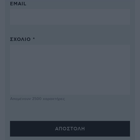
EMAIL
ΣΧΌΛΙΟ *
Απομένουν
2500
χαρακτήρες