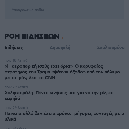
* Υποχρεωτικά πεδία
ΡΟΗ ΕΙΔΗΣΕΩΝ
Ειδήσεις
Δημοφιλή
Σχολιασμένα
πριν 18 λεπτά
«Η αεροπορική ισχύς έχει όρια»: Ο κορυφαίος
στρατηγός του Τραμπ «ψάχνει έξοδο» από τον πόλεμο
με το Ιράν, λέει το CNN
πριν 29 λεπτά
Χοληστερόλη: Πέντε κινήσεις ματ για να την ρίξετε
χαμηλά
πριν 29 λεπτά
Πεινάτε αλλά δεν έχετε χρόνο; Γρήγορες συνταγές με 5
υλικά
πριν μία ώρα