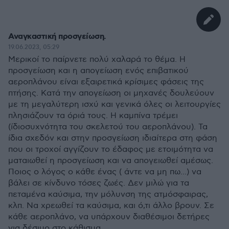
Αναγκαστική προσγείωση.
19.06.2023, 05:29
Μερικοί το παίρνετε πολύ χαλαρά το θέμα. Η
προσγείωση και η απογείωση ενός επιβατικού
αεροπλάνου είναι εξαιρετικά κρίσιμες φάσεις της
πτήσης. Κατά την απογείωση οι μηχανές δουλεύουν
με τη μεγαλύτερη ισχύ και γενικά όλες οι λειτουργίες
πλησιάζουν τα όριά τους. Η καμπίνα τρέμει
(ίδιοσυχνότητα του σκελετού του αεροπλάνου). Τα
ίδια σχεδόν και στην προσγείωση ιδιαίτερα στη φάση
που οι τροχοί αγγίζουν το έδαφος με ετοιμότητα να
ματαιωθεί η προσγείωση και να απογειωθεί αμέσως.
Ποιος ο λόγος ο κάθε ένας ( άντε να μη πω...) να
βάλει σε κίνδυνο τόσες ζωές. Δεν μιλώ για τα
πεταμένα καύσιμα, την μόλυνση της ατμόσφαιρας,
κλπ. Να χρεωθεί τα καύσιμα, και ό,τι άλλο βρουν. Σε
κάθε αεροπλάνο, να υπάρχουν διαθέσιμοι δετήρες
για δέσιμο στο κάθισμα.