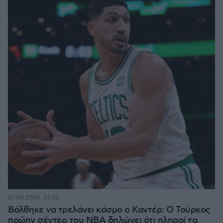
07.08.2026, 23:30
Βάλθηκε να τρελάνει κόσμο ο Καντέρ: Ο Τούρκος
πρώην σέντερ του NBA δηλώνει ότι πληροί τα