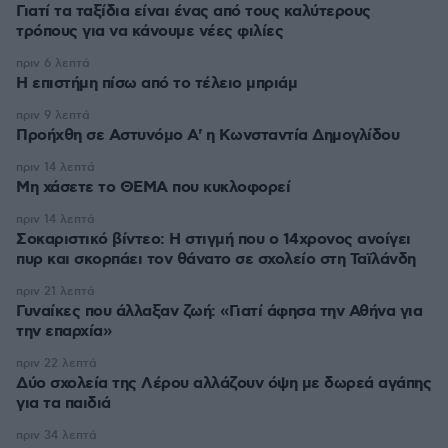
Γιατί τα ταξίδια είναι ένας από τους καλύτερους
τρόπους για να κάνουμε νέες φιλίες
πριν 6 λεπτά
Η επιστήμη πίσω από το τέλειο μπριάμ
πριν 9 λεπτά
Προήχθη σε Αστυνόμο Α' η Κωνσταντία Δημογλίδου
πριν 14 λεπτά
Μη χάσετε το ΘΕΜΑ που κυκλοφορεί
πριν 14 λεπτά
Σοκαριστικό βίντεο: Η στιγμή που ο 14χρονος ανοίγει
πυρ και σκορπάει τον θάνατο σε σχολείο στη Ταϊλάνδη
πριν 21 λεπτά
Γυναίκες που άλλαξαν ζωή: «Γιατί άφησα την Αθήνα για
την επαρχία»
πριν 22 λεπτά
Δύο σχολεία της Λέρου αλλάζουν όψη με δωρεά αγάπης
για τα παιδιά
πριν 34 λεπτά