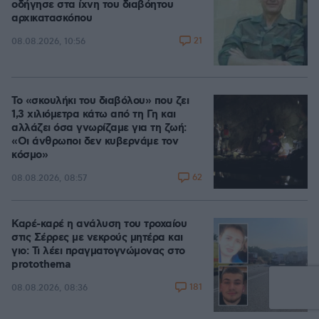
οδήγησε στα ίχνη του διαβόητου
αρχικατασκόπου
21
08.08.2026, 10:56
Το «σκουλήκι του διαβόλου» που ζει
1,3 χιλιόμετρα κάτω από τη Γη και
αλλάζει όσα γνωρίζαμε για τη ζωή:
«Οι άνθρωποι δεν κυβερνάμε τον
κόσμο»
62
08.08.2026, 08:57
Καρέ-καρέ η ανάλυση του τροχαίου
στις Σέρρες με νεκρούς μητέρα και
γιο: Τι λέει πραγματογνώμονας στο
protothema
181
08.08.2026, 08:36