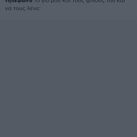
τηλέφωνο
το γιο μου κσι τους φίλους του και
να τους λένε: