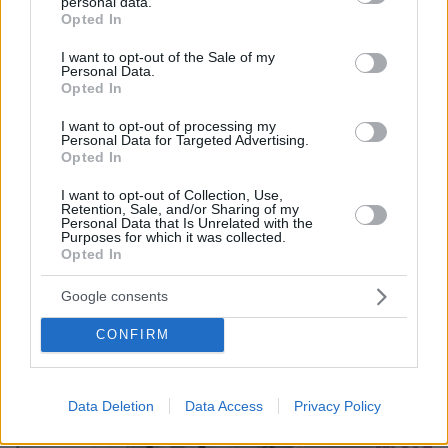
personal data.
grant or deny consent to Google and its third-party tags to
Opted In
use your data for below specified purposes in below Google
consent section.
I want to opt-out of the Sale of my
Personal Data.
Opted In
I want to opt-out of processing my
Personal Data for Targeted Advertising.
Opted In
I want to opt-out of Collection, Use,
Retention, Sale, and/or Sharing of my
06.05.2023, 22:05
Personal Data that Is Unrelated with the
Πανικός από καπνογόνο που πετάχτηκε σε σχολείο στην
Purposes for which it was collected.
Καλαμάτα
Opted In
Google consents
Thema Insights
CONFIRM
Data Deletion
Data Access
Privacy Policy