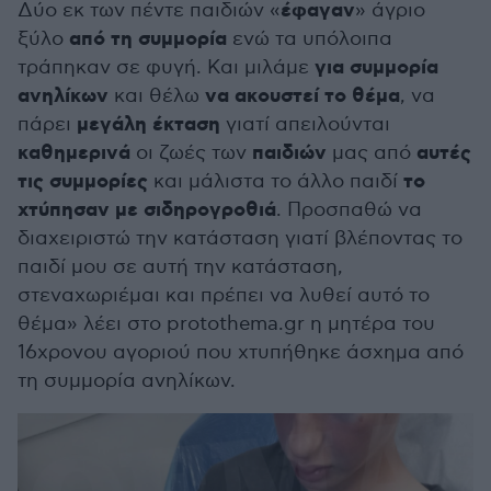
έφαγαν
Δύο εκ των πέντε παιδιών «
» άγριο
από τη συμμορία
ξύλο
ενώ τα υπόλοιπα
για συμμορία
τράπηκαν σε φυγή. Και μιλάμε
ανηλίκων
να ακουστεί το
θέμα
και θέλω
, να
μεγάλη έκταση
πάρει
γιατί απειλούνται
καθημερινά
παιδιών
αυτές
οι ζωές των
μας από
τις συμμορίες
το
και μάλιστα το άλλο παιδί
χτύπησαν με σιδηρογροθιά
. Προσπαθώ να
διαχειριστώ την κατάσταση γιατί βλέποντας το
παιδί μου σε αυτή την κατάσταση,
στεναχωριέμαι και πρέπει να λυθεί αυτό το
θέμα» λέει στο protothema.gr η μητέρα του
16χρονου αγοριού που χτυπήθηκε άσχημα από
τη συμμορία ανηλίκων.