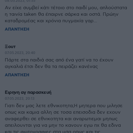
08.05.2023, 01:55
Aν είχε συμβεί κάτι τέτοιο στο παιδί μου, απλούστατα
η ταινία taken θα έπαιρνε σάρκα και οστά. Πρώην
καταδρομέας και χρόνια πυγμαχία γαρ...
ΑΠΑΝΤΗΣΗ
Ξουτ
07.05.2023, 20:40
Πάρτε στα παιδιά σας από ένα γατί να το έχουν
αγκαλιά έτσι δεν θα τα πειράζει κανένας
ΑΠΑΝΤΗΣΗ
Ειρηνη αγ παρασκευή
07.05.2023, 20:13
Γιατι δεν μας λετε εθνικοτητα;Η μητερα που μιλησε
οπως και καμια αλλη σε τοσα επεισοδια δεν εχουν
αναφερθει σε εθνικοτητα και αναρωτιεμαι μηπως
απειλουνται για να μην το κανουν εγω πχ θα εδινα
και τις φωτογραφιες στα μσα οπως και τις