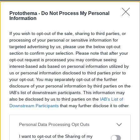
protothema.gr στο Google News
Ακολουθήστε το
Protothema -
Do Not Process My Personal
και μάθετε πρώτοι όλες τις ειδήσεις
Information
Ειδήσεις
Δείτε όλες τις τελευταίες
από την Ελλάδα
If you wish to opt-out of the sale, sharing to third parties, or
και τον Κόσμο, τη στιγμή που συμβαίνουν, στο
processing of your personal or sensitive information for
Protothema.gr
targeted advertising by us, please use the below opt-out
section to confirm your selection. Please note that after your
opt-out request is processed you may continue seeing
Σχετικά Άρθρα
interest-based ads based on personal information utilized by
us or personal information disclosed to third parties prior to
your opt-out. You may separately opt-out of the further
disclosure of your personal information by third parties on the
IAB’s list of downstream participants. This information may
also be disclosed by us to third parties on the
IAB’s List of
Downstream Participants
that may further disclose it to other
third parties.
Please note that this website/app uses one or more Google
Personal Data Processing Opt Outs
services and may gather and store information including but
not limited to your visit or usage behaviour. You may click to
I want to opt-out of the Sharing of my