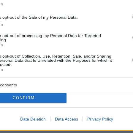
 νησιά του Ανατολικού Αιγαίου και στα
In
α.
o opt-out of the Sale of my Personal Data.
In
 πνέουν στο Αιγαίο αρχικά από ανατολικές
to opt-out of processing my Personal Data for Targeted
ing.
 μέτριοι έως ισχυροί 4 έως 6 μποφόρ και τις
In
ές ώρες θα στραφούν σε νοτιάδες με την ίδι
o opt-out of Collection, Use, Retention, Sale, and/or Sharing
ersonal Data that Is Unrelated with the Purposes for which it
σταδιακή εξασθένηση από το βράδυ. Στο Ιόνιο
lected.
υρίως από νότιες διευθύνσεις μέτριοι 4-5
In
consents
er(eexbs1jkdkewvzn, v-csbqv7k2rdqx)
CONFIRM
Data Deletion
Data Access
Privacy Policy
Α, ΘΡΑΚΗ