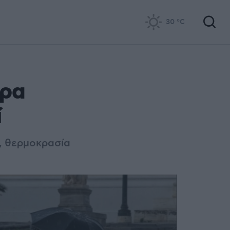
30
°C
ερα
ί
, θερμοκρασία