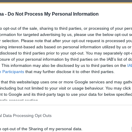
αι αυξημένες νεφώσεις στο μεγαλύτερο
ma -
Do Not Process My Personal Information
ώρας, με βροχές στα δυτικά ηπειρωτικά, στο
εσσαλία και την Μακεδονία όπου θα
to opt-out of the sale, sharing to third parties, or processing of your per
formation for targeted advertising by us, please use the below opt-out s
ι και σποραδικές καταιγίδες. Στα κεντρικά
r selection. Please note that after your opt-out request is processed y
καταιγίδες θα συνοδεύονται και από
eing interest-based ads based on personal information utilized by us or
ις, κυρίως με μικρής διαμέτρου χαλάζι. Αργά
disclosed to third parties prior to your opt-out. You may separately opt-
losure of your personal information by third parties on the IAB’s list of
 και τις βραδινές ώρες υπάρχει πιθανότητα
. This information may also be disclosed by us to third parties on the
IA
οχοπτώσεων και στις Κυκλάδες και την Κρήτη
Participants
that may further disclose it to other third parties.
 that this website/app uses one or more Google services and may gath
σία
θα κυμανθεί από 7 έως 21 βαθμούς στη
including but not limited to your visit or usage behaviour. You may click 
άδα (στη Δυτική Μακεδονία από 6 έως 15
 to Google and its third-party tags to use your data for below specifi
ogle consent section.
 έως 19 βαθμούς στην Κεντρική και Νότια
 έως 20 βαθμούς στη Δυτική Ελλάδα (στην
l Data Processing Opt Outs
8 έως 18 βαθμούς), 12 έως 21 βαθμούς στις
ι έως τους 24 βαθμούς στην Κρήτη, 12 έως 2
o opt-out of the Sharing of my personal data.