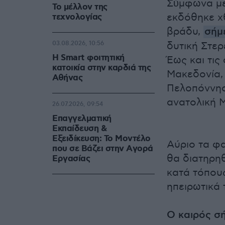
Σὐμφωνα με
Το μέλλον της
εκδόθηκε χθ
τεχνολογίας
βράδυ,
σήμ
03.08.2026, 10:56
δυτική Στερ
Η Smart φοιτητική
Έως και τις
κατοικία στην καρδιά της
Μακεδονία, 
Αθήνας
Πελοπόννησ
ανατολική 
26.07.2026, 09:54
Επαγγελματική
Εκπαίδευση &
Εξειδίκευση: Το Mοντέλο
Αύριο τα φ
που σε Bάζει στην Aγορά
θα διατηρηθ
Eργασίας
κατά τόπους
ηπειρωτικά 
Ο καιρός σ