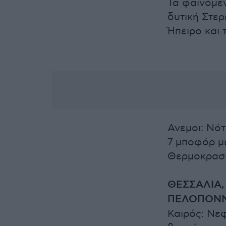
Τα φαινόμεν
δυτική Στερ
Ήπειρο και 
Ανεμοι: Νότ
7 μποφόρ μ
Θερμοκρασί
ΘΕΣΣΑΛΙΑ,
ΠΕΛΟΠΟΝ
Καιρός: Νε