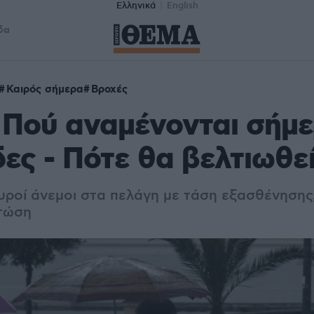
Ελληνικά
English
δα
Καιρός σήμερα
Βροχές
 Πού αναμένονται σήμ
δες - Πότε θα βελτιωθε
χυροί άνεμοι στα πελάγη με τάση εξασθένησης
πτώση