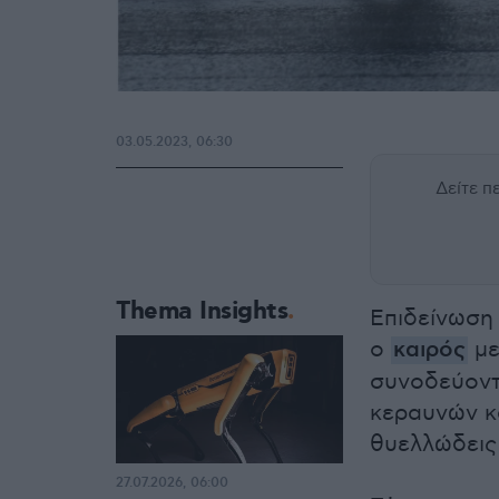
03.05.2023, 06:30
Δείτε 
Thema Insights
Επιδείνωση 
ο
καιρός
μ
συνοδεύοντ
κεραυνών κ
θυελλώδεις
27.07.2026, 06:00