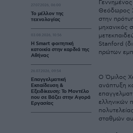
Γεννημένος 
27.07.2026, 06:00
Θεόδωρος Χ
Το μέλλον της
στην πρότυπ
τεχνολογίας
μηχανικός σ
μετεκπαιδεύ
03.08.2026, 10:56
Stanford (δ
Η Smart φοιτητική
κατοικία στην καρδιά της
πρώτων εμπ
Αθήνας
26.07.2026, 09:54
Ο Όμιλος Χ
Επαγγελματική
ανάπτυξη κ
Εκπαίδευση &
Εξειδίκευση: Το Mοντέλο
επαγγελματ
που σε Bάζει στην Aγορά
ελληνικών π
Eργασίας
πολυτελείας
σταθμών αυ