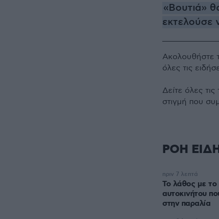
«Βουτιά» θ
εκτελούσε ν
Ακολουθήστε 
όλες τις ειδήσ
Δείτε όλες τις
στιγμή που συ
ΡΟΗ ΕΙΔ
πριν 7 λεπτά
Το λάθος με το 
αυτοκινήτου πο
στην παραλία