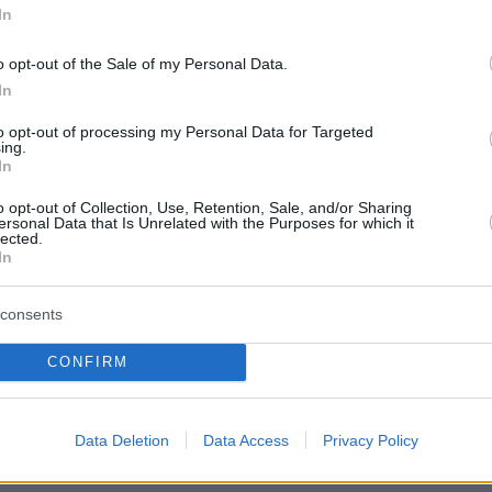
ρξε πρόεδρος του Συνδέσμου Επένδυσης και
In
Ακινήτων (ΣΕΑΑΚ) καθώς και πρόεδρος της
o opt-out of the Sale of my Personal Data.
τροπής του I.C.S.C (International Council of
In
enters). Συμμετείχε αρκετές φορές ως οδηγός
ύς αγώνες αυτοκινήτου όπως το ιστορικό ράλι
to opt-out of processing my Personal Data for Targeted
ing.
ε αγωνιστικά Abarth, Alfa Romeo, Volvo και
In
o opt-out of Collection, Use, Retention, Sale, and/or Sharing
ersonal Data that Is Unrelated with the Purposes for which it
lected.
του 2011 ίδρυσε το Ελληνικό Μουσείο
In
υ που στεγάζεται στο συγκρότημα του
pitol, στη συμβολή των οδών 3ης
consents
 και Ιουλιανού.
CONFIRM
ση εκτέθηκαν σε αυτό 110 αυτοκίνητα. Το
έκθεμα είναι μια πυροσβεστική αντλία του
Data Deletion
Data Access
Privacy Policy
κής προέλευσης και το νεώτερο είναι μια