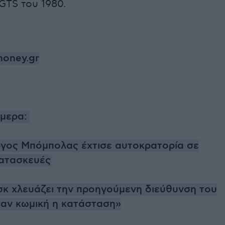
 GTS του 1980.
oney.gr
ήμερα:
γος Μπόμπολας έχτισε αυτοκρατορία σε
κατασκευές
κ χλευάζει την προηγούμενη διεύθυνση του
ταν κωμική η κατάσταση»