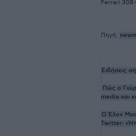
Ferrari 308
Πηγή:
newm
Ειδήσεις σ
Πώς ο Γιώρ
media και 
O Έλον Μασ
Twitter: «Ή