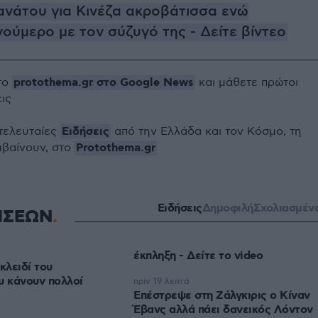
ανάτου για Κινέζα ακροβάτισσα ενώ
ούμερο με τον σύζυγό της - Δείτε βίντεο
protothema.gr στο Google News
το
και μάθετε πρώτοι
εις
Ειδήσεις
 τελευταίες
από την Ελλάδα και τον Κόσμο, τη
Protothema.gr
μβαίνουν, στο
Ειδήσεις
Δημοφιλή
Σχολιασμέν
ΗΣΕΩΝ
έκπληξη - Δείτε το video
κλειδί του
υ κάνουν πολλοί
πριν 19 λεπτά
Επέστρεψε στη Ζάλγκιρις ο Κίναν
Έβανς αλλά πάει δανεικός Λόντον