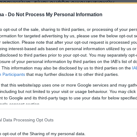
αραγκιώνη, είναι ομάδα οικογενειακών
ν που ειδικεύεται στην επένδυση – ανάπτυξη
ma -
Do Not Process My Personal Information
ρόνια εκμετάλλευση επαγγελματικών ακινήτων
 των σημαντικότερων ελληνικών πόλεων, με
to opt-out of the sale, sharing to third parties, or processing of your per
ην Αθήνα, τον Πειραιά και τη Θεσσαλονίκη,
formation for targeted advertising by us, please use the below opt-out s
r selection. Please note that after your opt-out request is processed y
ξη και διαχείριση σταθμών αυτοκινήτων και
eing interest-based ads based on personal information utilized by us or
 εμπόριο ειδών πολυτελείας.
disclosed to third parties prior to your opt-out. You may separately opt-
losure of your personal information by third parties on the IAB’s list of
. This information may also be disclosed by us to third parties on the
IA
ραγκιώνη ήταν από το 1985 μέχρι το 2014, ο
Participants
that may further disclose it to other third parties.
chise του ιταλικού οίκου πολυτελών ειδών
 that this website/app uses one or more Google services and may gath
ρώτο κατάστημά του άνοιξε στο Κολωνάκι στο
including but not limited to your visit or usage behaviour. You may click 
έντρο «Μέλαθρον» (Τσακάλωφ 5).
 to Google and its third-party tags to use your data for below specifi
ogle consent section.
l Data Processing Opt Outs
ημιουργός των πρώτων εμπορικών κέντρων τη
ταν αυτός ο οποίος έφερε τον οίκο μόδας
o opt-out of the Sharing of my personal data.