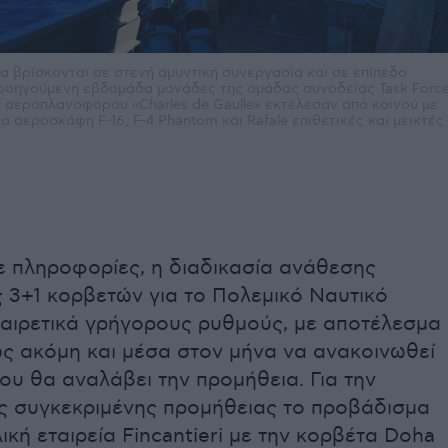
ία βρίσκονται σε στενή αμυντική συνεργασία και σε επίπεδο
ροηγούμενη εβδομάδα μονάδες της ομάδας συνοδείας Task Forc
ύ αεροπλανοφόρου «Charles de Gaulle» εκτέλεσαν από κοινού με
ά αεροσκάφη F-16, F-4 Phantom και Rafale επιθετικές και μεικτές
 πληροφορίες, η διαδικασία ανάθεσης
 3+1 κορβετών για το Πολεμικό Ναυτικό
ξαιρετικά γρήγορους ρυθμούς, με αποτέλεσμα
ς ακόμη και μέσα στον μήνα να ανακοινωθεί
που θα αναλάβει την προμήθεια. Για την
ς συγκεκριμένης προμήθειας το προβάδισμα
λική εταιρεία Fincantieri με την κορβέτα Doha