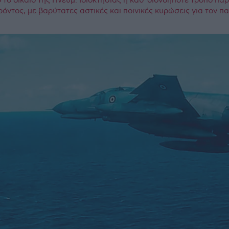
το δίκαιο της Πνευμ. Ιδιοκτησίας η καθ΄οιονδήποτε τρόπο πα
ρόντος, με βαρύτατες αστικές και ποινικές κυρώσεις για τον 