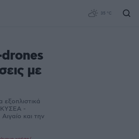
35
°C
-drones
σεις με
α εξοπλιστικά
 ΚΥΣΕΑ -
Αιγαίο και την