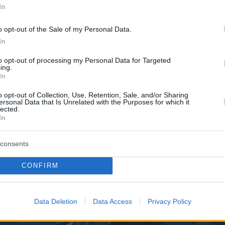
In
ει νέα δεδομένα στο ελληνικό αρχιπέλαγος.
o opt-out of the Sale of my Personal Data.
In
to opt-out of processing my Personal Data for Targeted
ing.
In
o opt-out of Collection, Use, Retention, Sale, and/or Sharing
ersonal Data that Is Unrelated with the Purposes for which it
lected.
In
consents
CONFIRM
Data Deletion
Data Access
Privacy Policy