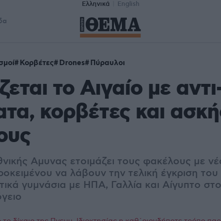
Ελληνικά
English
δα
σμοί
Κορβέτες
Drones
Πύραυλοι
εται το Αιγαίο με αντι
τα, κορβέτες και ασκή
ους
θνικής Αμυνας ετοιμάζει τους φακέλους με νέ
οκειμένου να λάβουν την τελική έγκριση του
ικά γυμνάσια με ΗΠΑ, Γαλλία και Αίγυπτο στο 
γειο