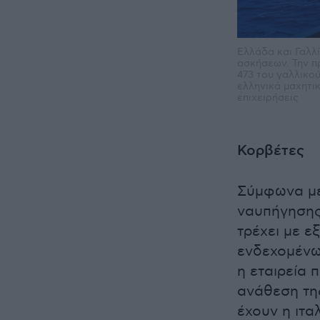
Ελλάδα και Γαλλ
ασκήσεων. Την π
473 του γαλλικο
ελληνικά μαχητικ
επιχειρήσεις
Κορβέτες
Σύμφωνα με
ναυπήγησης
τρέχει με ε
ενδεχομένω
η εταιρεία 
ανάθεση τη
έχουν η ιτα