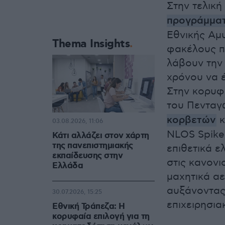
Στην τελική
προγράμμα
Εθνικής Αμυ
Thema Insights
φακέλους π
λάβουν την 
χρόνου να έ
Στην κορυφή
του Πενταγ
κορβετών
κ
03.08.2026, 11:06
NLOS Spike,
Κάτι αλλάζει στον χάρτη
της πανεπιστημιακής
επιθετικά 
εκπαίδευσης στην
στις κανον
Ελλάδα
μαχητικά α
αυξάνοντας
30.07.2026, 15:25
επιχειρησια
Εθνική Τράπεζα: Η
κορυφαία επιλογή για τη