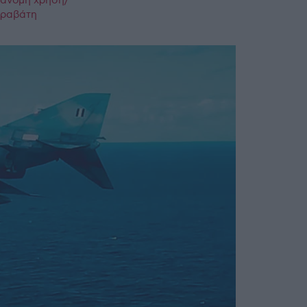
ράνομη χρήση/
παραβάτη