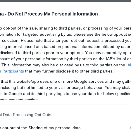
 απρόσκοπτα εξελίσσεται και το πρόγραμμα
ν μαχητικών Rafale
στην Π.Α., με την τέταρτη
ma -
Do Not Process My Personal Information
ία σειρά Ελλήνων πιλότων που εκπαιδεύεται
to opt-out of the sale, sharing to third parties, or processing of your per
 εκπαιδευτές να ετοιμάζεται από τον
formation for targeted advertising by us, please use the below opt-out s
ανουάριο να αναλάβει καθήκοντα στην 114
r selection. Please note that after your opt-out request is processed y
χης στην Τανάγρα. Να σημειώσουμε πως από
eing interest-based ads based on personal information utilized by us or
disclosed to third parties prior to your opt-out. You may separately opt-
ο έτος την εκπαίδευση των νέων πιλότων των
losure of your personal information by third parties on the IAB’s list of
υμε ήδη παραλάβει τα οκτώ από τα συνολικά
. This information may also be disclosed by us to third parties on the
IA
φη) θα αναλάβουν εξ ολοκλήρου Ελληνες
Participants
that may further disclose it to other third parties.
ς, προσαρμόζοντας το σχετικό πρόγραμμα στις
 that this website/app uses one or more Google services and may gath
υ απαιτεί η αντιμετώπιση της τουρκικής
including but not limited to your visit or usage behaviour. You may click 
 to Google and its third-party tags to use your data for below specifi
 δύσκολο επιχειρησιακά περιβάλλον του
ogle consent section.
ν ίδια στιγμή, σε φάση ανάπτυξης βρίσκεται κα
ία ενσωμάτωσης συστημάτων αντι-drones από
l Data Processing Opt Outs
καθώς η αυξημένη χρήση Μη Επανδρωμένων
 (UAV) από τους Τούρκους έχει
o opt-out of the Sharing of my personal data.