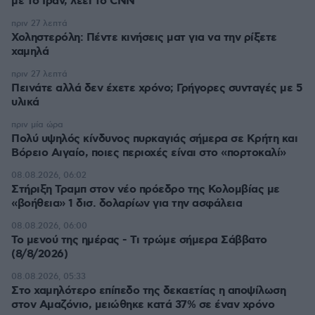
με το Ιράν, λέει το CNN
πριν 27 λεπτά
Χοληστερόλη: Πέντε κινήσεις ματ για να την ρίξετε
χαμηλά
πριν 27 λεπτά
Πεινάτε αλλά δεν έχετε χρόνο; Γρήγορες συνταγές με 5
υλικά
πριν μία ώρα
Πολύ υψηλός κίνδυνος πυρκαγιάς σήμερα σε Κρήτη και
Βόρειο Αιγαίο, ποιες περιοχές είναι στο «πορτοκαλί»
08.08.2026, 06:02
Στήριξη Τραμπ στον νέο πρόεδρο της Κολομβίας με
«βοήθεια» 1 δισ. δολαρίων για την ασφάλεια
08.08.2026, 06:00
Το μενού της ημέρας - Τι τρώμε σήμερα Σάββατο
(8/8/2026)
08.08.2026, 05:33
Στο χαμηλότερο επίπεδο της δεκαετίας η αποψίλωση
στον Αμαζόνιο, μειώθηκε κατά 37% σε έναν χρόνο