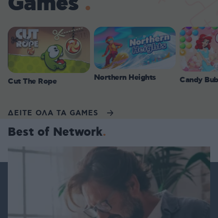
Games
Northern Heights
Candy Bub
Cut The Rope
ΔΕΙΤΕ ΟΛΑ ΤΑ GAMES
Best of Network