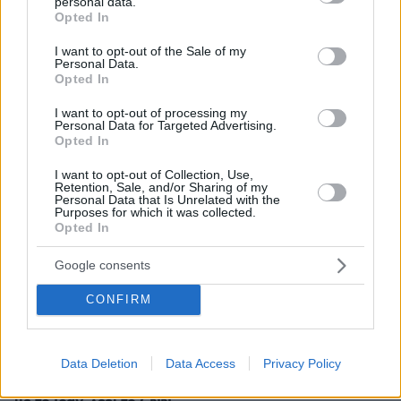
personal data.
grant or deny consent to Google and its third-party tags to
Opted In
use your data for below specified purposes in below Google
consent section.
27.07.2026, 06:00
I want to opt-out of the Sale of my
Personal Data.
Το μέλλον της τεχνολογίας
Opted In
03.08.2026, 10:56
I want to opt-out of processing my
Personal Data for Targeted Advertising.
Η Smart φοιτητική κατοικία στην καρδιά της Αθήνας
Opted In
26.07.2026, 09:54
I want to opt-out of Collection, Use,
Retention, Sale, and/or Sharing of my
Επαγγελματική Εκπαίδευση & Εξειδίκευση: Το Mοντέλο που
Personal Data that Is Unrelated with the
σε Bάζει στην Aγορά Eργασίας
Purposes for which it was collected.
Opted In
Google consents
ΡΟΗ ΕΙΔΗΣΕΩΝ
CONFIRM
Ειδήσεις
Δημοφιλή
Σχολιασμένα
πριν 16 λεπτά
Data Deletion
Data Access
Privacy Policy
«Η αεροπορική ισχύς έχει όρια»: Ο κορυφαίος
στρατηγός του Τραμπ «ψάχνει έξοδο» από τον πόλεμο